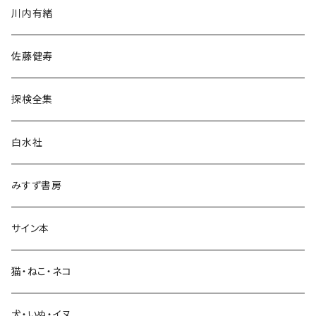
川内有緒
宗教・哲学・思想
佐藤健寿
民族・風習
探検全集
言語・ことば
白水社
政治・経済
みすず書房
経営・マネジメント
サイン本
科学・技術
猫・ねこ・ネコ
教育・教養
犬・いぬ・イヌ