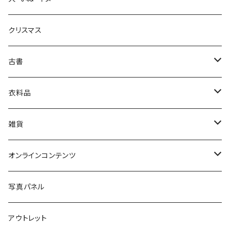
生活・暮らし
クリスマス
芸術・絵画・写真
古書
絵本・児童書
娯楽・エンターテインメント
古書セット
衣料品
美術
POLEWARDS
雑貨
Tシャツ
バッグ
オンラインコンテンツ
ブックカバー
冒険クロストーク
写真パネル
マグカップ
アウトレット