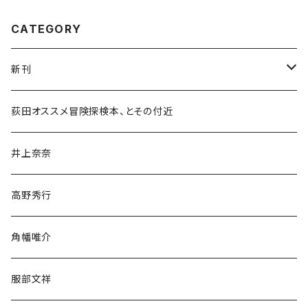
CATEGORY
新刊
和書
荻田オススメ冒険探検本、とその付近
文学・小説・物語
井上奈奈
随筆・ノンフィクション・その他
高野秀行
旅行・紀行
角幡唯介
人文・社会
服部文祥
歴史・考古学