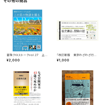
その他の商品
冒険クロストークvol.27 上田
「改訂新版 東京わざわざ行き
優紀「この星の物語を撮る」録画
たい街の本屋さん」出版記念ト
¥2,000
¥1,000
視聴権
ークイベント録画視聴権