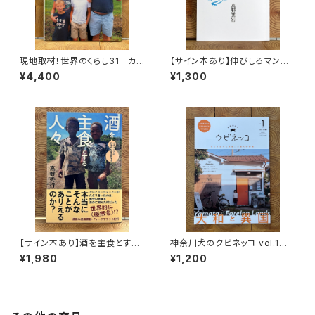
現地取材！世界のくらし31 カナ
【サイン本あり】伸びしろマンが
ダ
ゆく！
¥4,400
¥1,300
【サイン本あり】酒を主食とする
神奈川犬のクビネッコ vol.1
人々 エチオピアの科学的秘境
特集：大和と異国
¥1,980
¥1,200
を旅する