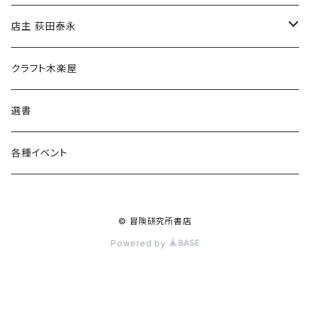
傘
店主 荻田泰永
食料品
書籍
クラフト木楽屋
その他
ウェア
選書
各種イベント
© 冒険研究所書店
Powered by