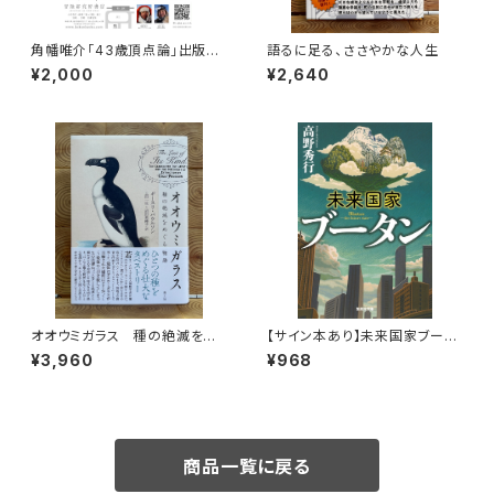
角幡唯介「43歳頂点論」出版記
語るに足る、ささやかな人生
念トークイベント録画視聴権
¥2,000
¥2,640
オオウミガラス 種の絶滅をめ
【サイン本あり】未来国家ブータ
ぐる物語
ン
¥3,960
¥968
商品一覧に戻る