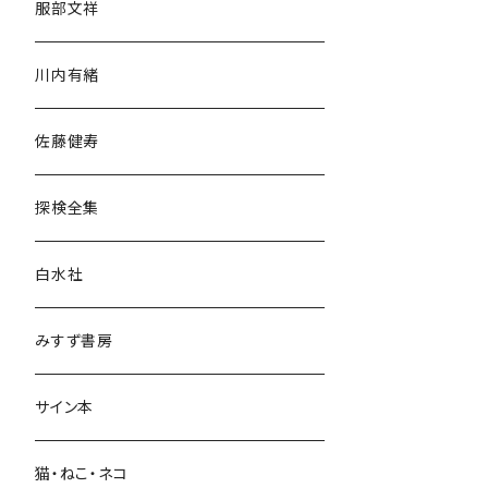
服部文祥
歴史・考古学
川内有緒
宗教・哲学・思想
佐藤健寿
民族・風習
探検全集
言語・ことば
白水社
政治・経済
みすず書房
経営・マネジメント
サイン本
科学・技術
猫・ねこ・ネコ
教育・教養