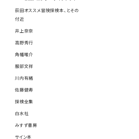
荻田オススメ冒険探検本、とその
付近
井上奈奈
高野秀行
角幡唯介
服部文祥
川内有緒
佐藤健寿
探検全集
白水社
みすず書房
サイン本