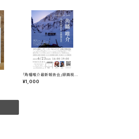
「角幡唯介最新報告会」録画視聴
権
¥1,000