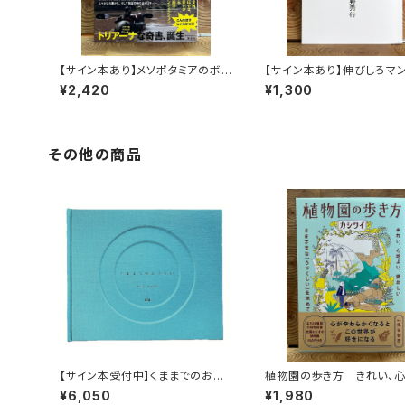
【サイン本あり】メソポタミアのボ
【サイン本あり】伸びしろマ
ート三人男
く！
¥2,420
¥1,300
その他の商品
【サイン本受付中】くままでのおさ
植物園の歩き方 きれい、
らい〈特装新版〉
い、愛おしい さまざまな「う
¥6,050
¥1,980
い」を求めて