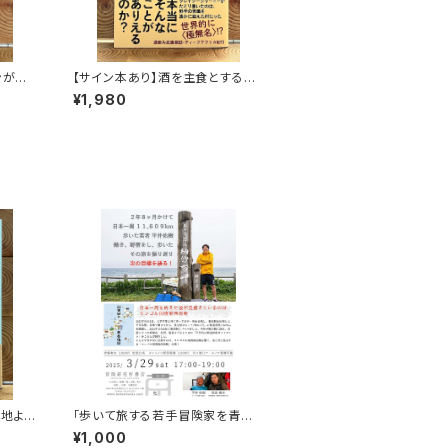
ンがゆ
【サイン本あり】酒を主食とする
人々 エチオピアの科学的秘境を
¥1,980
旅する
心地よ
「歩いて旅する若手冒険家を青田
つくし
買い！平井佑樹 × 荻田泰永」録画
¥1,000
視聴権