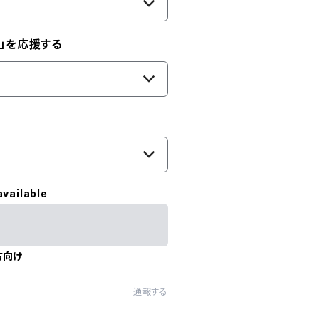
」を応援する
available
方向け
通報する