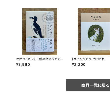
オオウミガラス 種の絶滅をめぐる
【サイン本あり】カヨと私
物語
¥3,960
¥2,200
商品一覧に戻る