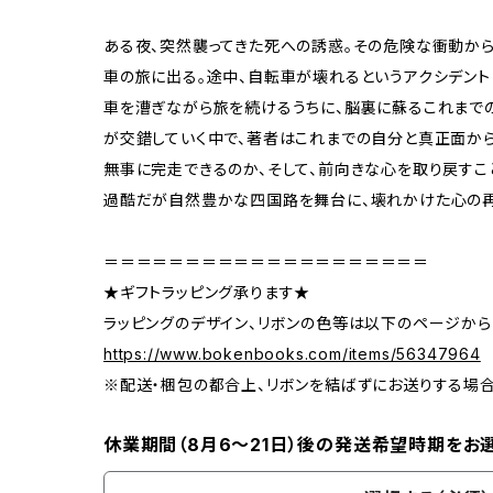
ある夜、突然襲ってきた死への誘惑。その危険な衝動か
車の旅に出る。途中、自転車が壊れるというアクシデン
車を漕ぎながら旅を続けるうちに、脳裏に蘇るこれまで
が交錯していく中で、著者はこれまでの自分と真正面から
無事に完走できるのか、そして、前向きな心を取り戻すこ
過酷だが自然豊かな四国路を舞台に、壊れかけた心の
＝＝＝＝＝＝＝＝＝＝＝＝＝＝＝＝＝＝＝＝
★ギフトラッピング承ります★
ラッピングのデザイン、リボンの色等は以下のページから
https://www.bokenbooks.com/items/56347964
※配送・梱包の都合上、リボンを結ばずにお送りする場
休業期間（8月6〜21日）後の発送希望時期をお