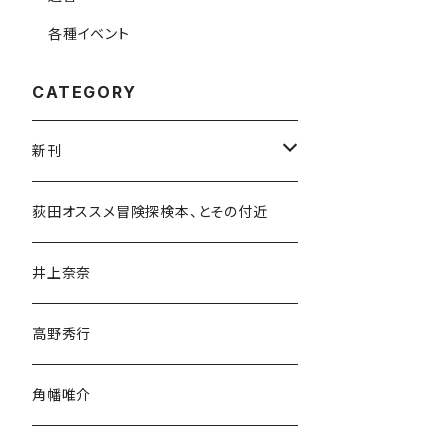
各種イベント
CATEGORY
新刊
和書
荻田オススメ冒険探検本、とその付近
文学・小説・物語
井上奈奈
随筆・ノンフィクション・その他
高野秀行
旅行・紀行
角幡唯介
人文・社会