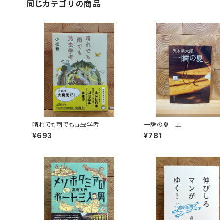
同じカテゴリの商品
晴れでも雨でも昆虫学者
一瞬の夏 上
¥693
¥781