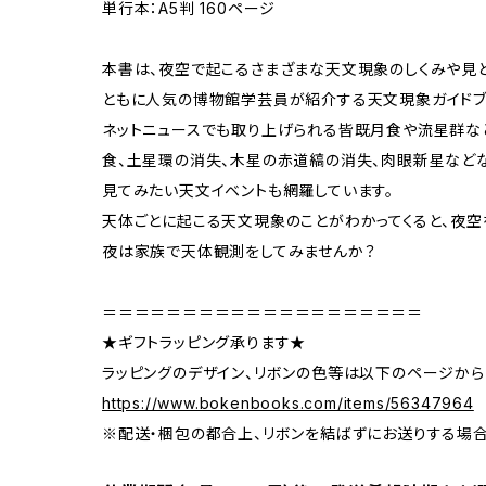
単行本：A5判 160ページ
本書は、夜空で起こるさまざまな天文現象のしくみや見ど
ともに人気の博物館学芸員が紹介する天文現象ガイドブ
ネットニュースでも取り上げられる皆既月食や流星群な
食、土星環の消失、木星の赤道縞の消失、肉眼新星などな
見てみたい天文イベントも網羅しています。
天体ごとに起こる天文現象のことがわかってくると、夜空
夜は家族で天体観測をしてみませんか？
＝＝＝＝＝＝＝＝＝＝＝＝＝＝＝＝＝＝＝＝
★ギフトラッピング承ります★
ラッピングのデザイン、リボンの色等は以下のページから
https://www.bokenbooks.com/items/56347964
※配送・梱包の都合上、リボンを結ばずにお送りする場