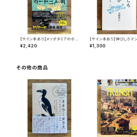
【サイン本あり】メソポタミアのボ
【サイン本あり】伸びしろマ
ート三人男
く！
¥2,420
¥1,300
その他の商品