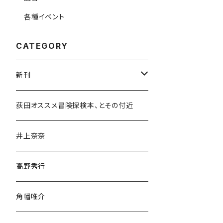
各種イベント
CATEGORY
新刊
和書
荻田オススメ冒険探検本、とその付近
文学・小説・物語
井上奈奈
随筆・ノンフィクション・その他
高野秀行
旅行・紀行
角幡唯介
人文・社会