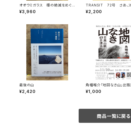
オオウミガラス 種の絶滅をめぐる
TRANSIT 72号 さあ、
物語
ンへ！ 太陽と海と土の国
¥3,960
¥2,200
最後の山
角幡唯介「地図なき山」出版
ークイベント録画視聴権
¥2,420
¥1,000
商品一覧に戻る