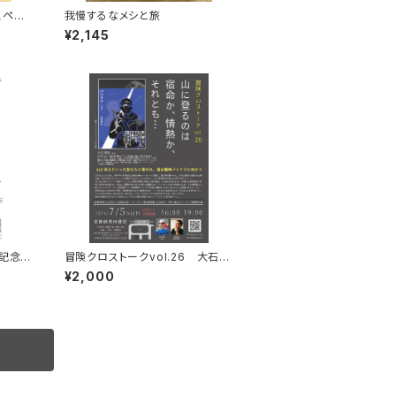
スペイ
我慢するなメシと旅
¥2,145
記念ト
冒険クロストークvol.26 大石明
弘「山に登るのは 宿命か、情熱か、
¥2,000
それとも…」録画視聴権