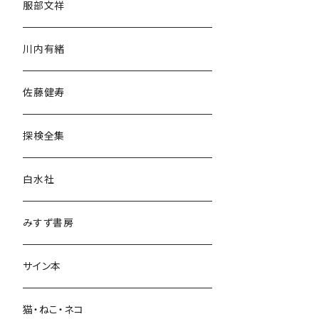
服部文祥
歴史・考古学
川内有緒
宗教・哲学・思想
佐藤健寿
民族・風習
探検全集
言語・ことば
白水社
政治・経済
みすず書房
経営・マネジメント
サイン本
科学・技術
猫・ねこ・ネコ
教育・教養