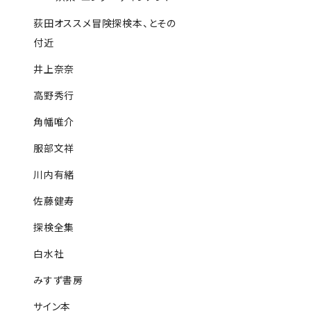
荻田オススメ冒険探検本、とその
付近
井上奈奈
高野秀行
角幡唯介
服部文祥
川内有緒
佐藤健寿
探検全集
白水社
みすず書房
サイン本