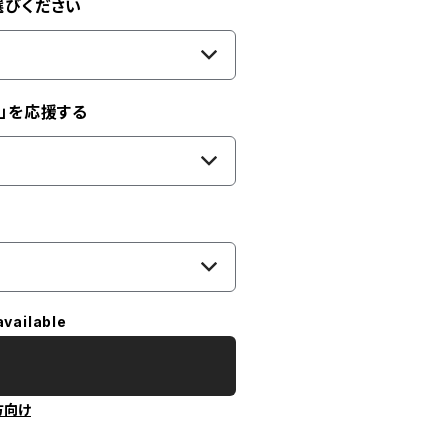
選びください
」を応援する
available
方向け