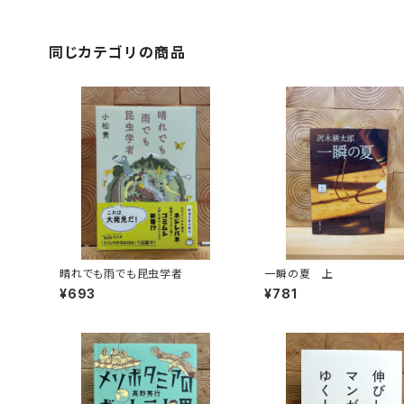
同じカテゴリの商品
晴れでも雨でも昆虫学者
一瞬の夏 上
¥693
¥781