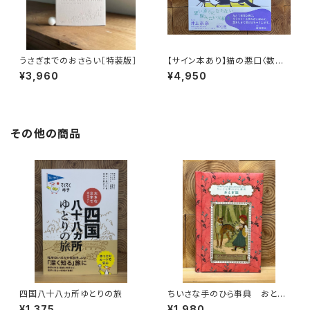
うさぎまでのおさらい［特装版］
【サイン本あり】猫の悪口〈数量
限定・オリジナルトート付き〉
¥3,960
¥4,950
その他の商品
四国八十八ヵ所ゆとりの旅
ちいさな手のひら事典 おとぎ
話
¥1,375
¥1,980