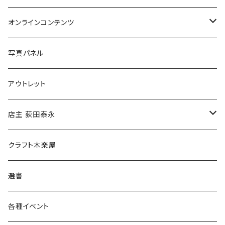
Tシャツ
バッグ
オンラインコンテンツ
ブックカバー
冒険クロストーク
写真パネル
マグカップ
アウトレット
傘
店主 荻田泰永
食料品
書籍
クラフト木楽屋
その他
ウェア
選書
各種イベント