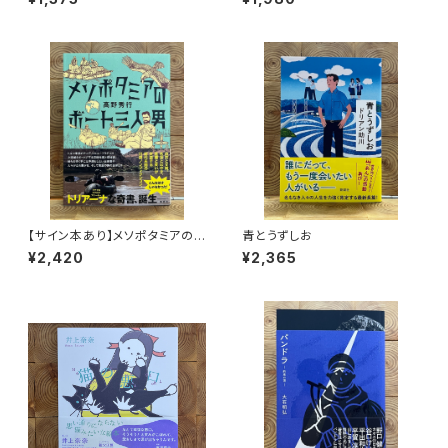
【サイン本あり】メソポタミアの
青とうずしお
ボート三人男
¥2,420
¥2,365