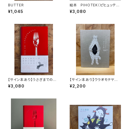
BUTTER
絵本 PIHOTEK（ピヒュッティ）
北極を風と歩く
¥1,045
¥3,080
【サイン本あり】うさぎまでのお
【サイン本あり】ウラオモテヤマ
さらい［通常版］
ネコ
¥3,080
¥2,200