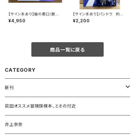
【サイン本あり】猫の悪口〈数量
【サイン本あり】パンドラ 約束
限定・オリジナルトート付き〉
の頂
¥4,950
¥2,200
商品一覧に戻る
CATEGORY
新刊
和書
荻田オススメ冒険探検本、とその付近
文学・小説・物語
井上奈奈