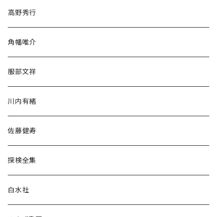
随筆・ノンフィクション・その他
高野秀行
旅行・紀行
角幡唯介
人文・社会
服部文祥
歴史・考古学
川内有緒
宗教・哲学・思想
佐藤健寿
民族・風習
探検全集
言語・ことば
白水社
政治・経済