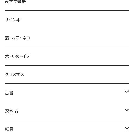
みすず書房
経営・マネジメント
サイン本
科学・技術
猫・ねこ・ネコ
教育・教養
犬・いぬ・イヌ
生活・暮らし
クリスマス
芸術・絵画・写真
古書
絵本・児童書
娯楽・エンターテインメント
古書セット
衣料品
美術
POLEWARDS
雑貨