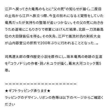
江戸へ戻ってきた竜馬のもとに“父の死”の知らせが届く。二度目
の土佐から江戸へ旅立つ際、今生の別れになると覚悟をしていた
竜馬だったが気持ちの整理が追いつかない。その父の死に向き合
うため道場にこもりきりで修業にはげんだ結果、北辰一刀流最高
位の大目録皆伝を得る。その矢先、江戸で諸流対抗の剣術大会
が山内容堂公の肝煎で200年ぶりに行われることとなった…。
司馬遼太郎の傑作歴史小説を原作にし、坂本竜馬の奇跡の生涯
を『コウノドリ』の作者・鈴ノ木ユウが描く、幕末大河コミック第5
巻。
＝＝＝＝＝＝＝＝＝＝＝＝＝＝＝＝＝＝＝＝
★ギフトラッピング承ります★
ラッピングのデザイン、リボンの色等は以下のページからご確認く
ださい