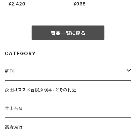
ボート三人男
ン
¥2,420
¥968
商品一覧に戻る
CATEGORY
新刊
和書
荻田オススメ冒険探検本、とその付近
文学・小説・物語
井上奈奈
随筆・ノンフィクション・その他
高野秀行