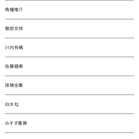
旅行・紀行
角幡唯介
人文・社会
服部文祥
歴史・考古学
川内有緒
宗教・哲学・思想
佐藤健寿
民族・風習
探検全集
言語・ことば
白水社
政治・経済
みすず書房
経営・マネジメント