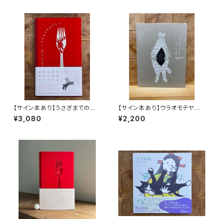
【サイン本あり】うさぎまでのお
【サイン本あり】ウラオモテヤマ
さらい［通常版］
ネコ
¥3,080
¥2,200