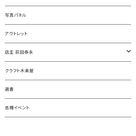
ブックカバー
冒険クロストーク
写真パネル
マグカップ
アウトレット
傘
店主 荻田泰永
食料品
書籍
クラフト木楽屋
その他
ウェア
選書
各種イベント