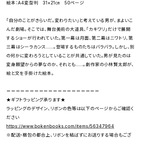
絵本：A4変型判 31×21㎝ 50ページ
「自分のことがきらいだ。変わりたい」と考えている男が、まよいこ
んだ劇場。そこでは、舞台美術の大道具、「カキワリ」だけで展開
するショーが行われていた。第一幕は月面、第二幕はニワトリ、第
三幕はシーラカンス……。登場するものたちはバラバラ。しかし、別
の何かに変わろうとしていることが共通していた。男が見たのは
変身願望からの夢なのか、それとも……。劇作家の小林賢太郎が、
絵と文を手掛けた絵本。
＝＝＝＝＝＝＝＝＝＝＝＝＝＝＝＝＝＝＝＝
★ギフトラッピング承ります★
ラッピングのデザイン、リボンの色等は以下のページからご確認く
ださい
https://www.bokenbooks.com/items/56347964
※配送・梱包の都合上、リボンを結ばずにお送りする場合もござ