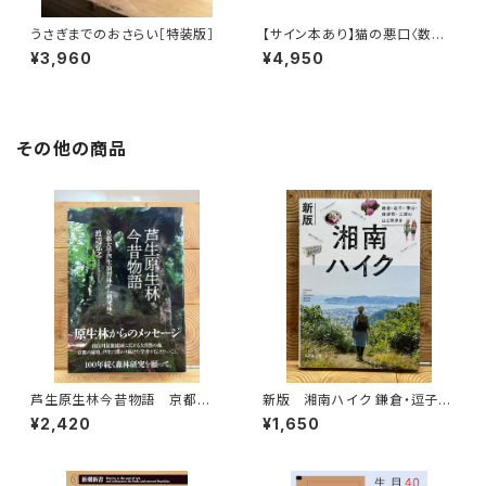
うさぎまでのおさらい［特装版］
【サイン本あり】猫の悪口〈数量
限定・オリジナルトート付き〉
¥3,960
¥4,950
その他の商品
芦生原生林今昔物語 京都大
新版 湘南ハイク 鎌倉・逗子・
学芦生演習林から研究林へ
葉山・横須賀・三浦の山と海歩き
¥2,420
¥1,650