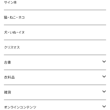
サイン本
科学・技術
猫・ねこ・ネコ
教育・教養
犬・いぬ・イヌ
生活・暮らし
クリスマス
芸術・絵画・写真
古書
絵本・児童書
娯楽・エンターテインメント
古書セット
衣料品
美術
POLEWARDS
雑貨
Tシャツ
バッグ
オンラインコンテンツ