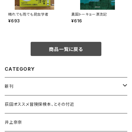
晴れでも雨でも昆虫学者
異国トーキョー漂流記
¥693
¥616
商品一覧に戻る
CATEGORY
新刊
和書
荻田オススメ冒険探検本、とその付近
文学・小説・物語
井上奈奈