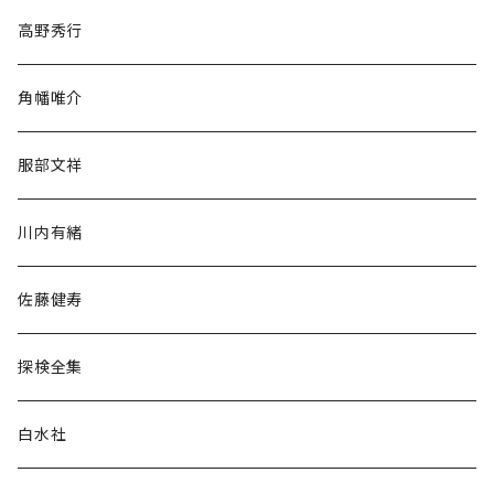
随筆・ノンフィクション・その他
高野秀行
旅行・紀行
角幡唯介
人文・社会
服部文祥
歴史・考古学
川内有緒
宗教・哲学・思想
佐藤健寿
民族・風習
探検全集
言語・ことば
白水社
政治・経済