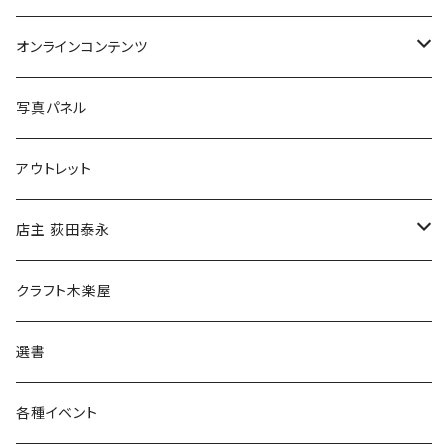
Tシャツ
バッグ
オンラインコンテンツ
ブックカバー
冒険クロストーク
写真パネル
マグカップ
アウトレット
傘
店主 荻田泰永
食料品
書籍
クラフト木楽屋
その他
ウェア
選書
各種イベント