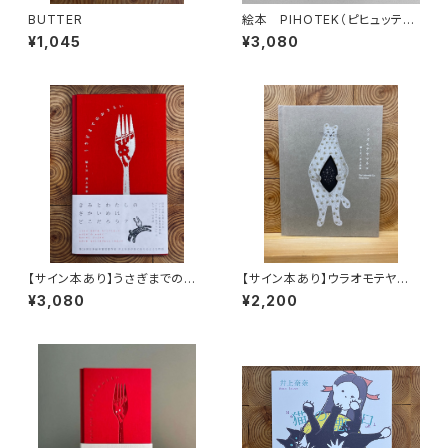
BUTTER
絵本 PIHOTEK（ピヒュッティ）
北極を風と歩く
¥1,045
¥3,080
【サイン本あり】うさぎまでのお
【サイン本あり】ウラオモテヤマ
さらい［通常版］
ネコ
¥3,080
¥2,200