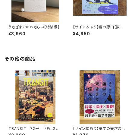
うさぎまでのおさらい［特装版］
【サイン本あり】猫の悪口〈数量
限定・オリジナルトート付き〉
¥3,960
¥4,950
その他の商品
TRANSIT 72号 さあ、スペ
【サイン本あり】語学の天才まで
インへ！ 太陽と海と土の国
1億光年