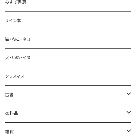
みすず書房
経営・マネジメント
サイン本
科学・技術
猫・ねこ・ネコ
教育・教養
犬・いぬ・イヌ
生活・暮らし
クリスマス
芸術・絵画・写真
古書
絵本・児童書
娯楽・エンターテインメント
古書セット
衣料品
美術
POLEWARDS
雑貨