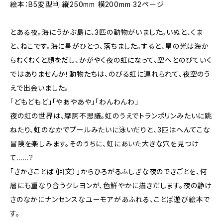
絵本：B5変型判 縦250mm 横200mm 32ページ
とある夜。海にうかぶ島に、3匹の動物がいました。いぬと、くま
と、ねこです。海に星がひとつ、落ちました。すると、星の光は海か
らむくむくと顔をだし、かがやく夜の虹になって、空へとのびていく
ではありませんか！動物たちは、のびる虹に連れられて、夜空のう
えで出会いました。
「どもどもど」「やあやあや」「わんわんわ」
夜の虹の世界は、摩訶不思議。虹のうえでトランポリンみたいに跳
ねたり、虹のなかでプールみたいに泳いだりと、3匹はへんてこな
冒険を楽しみます。そのうちに、虹にあいた大きな穴を見つけ
て……？
「さかさことば（回文）」からひろがるふしぎな夜のできごとを、何
層にも重なり合うクレヨンが、色鮮やかに描きだします。夜の静け
さのなかにナンセンスなユーモアがあふれる、ことば遊び絵本で
す。