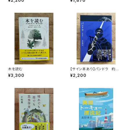
¥2,200
¥1,870
木を読む
【サイン本あり】パンドラ 約束
の頂
¥3,300
¥2,200