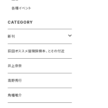
各種イベント
CATEGORY
新刊
和書
荻田オススメ冒険探検本、とその付近
文学・小説・物語
井上奈奈
随筆・ノンフィクション・その他
高野秀行
旅行・紀行
角幡唯介
人文・社会