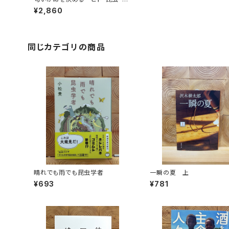
植物を誘う嗅覚
¥2,860
同じカテゴリの商品
晴れでも雨でも昆虫学者
一瞬の夏 上
¥693
¥781