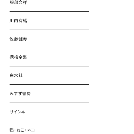
服部文祥
歴史・考古学
川内有緒
宗教・哲学・思想
佐藤健寿
民族・風習
探検全集
言語・ことば
白水社
政治・経済
みすず書房
経営・マネジメント
サイン本
科学・技術
猫・ねこ・ネコ
教育・教養