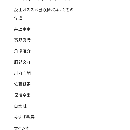
荻田オススメ冒険探検本、とその
付近
井上奈奈
高野秀行
角幡唯介
服部文祥
川内有緒
佐藤健寿
探検全集
白水社
みすず書房
サイン本