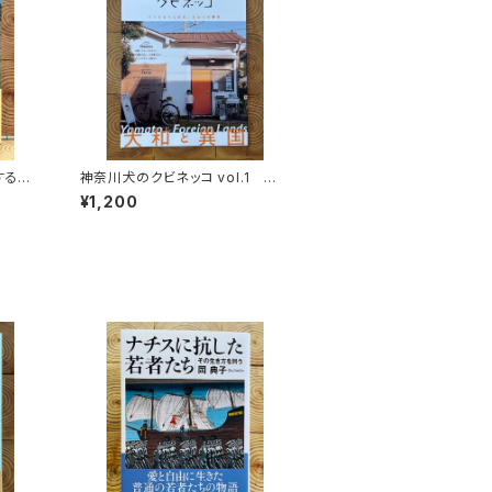
する
神奈川犬のクビネッコ vol.1 特
秘境を
集：大和と異国
¥1,200