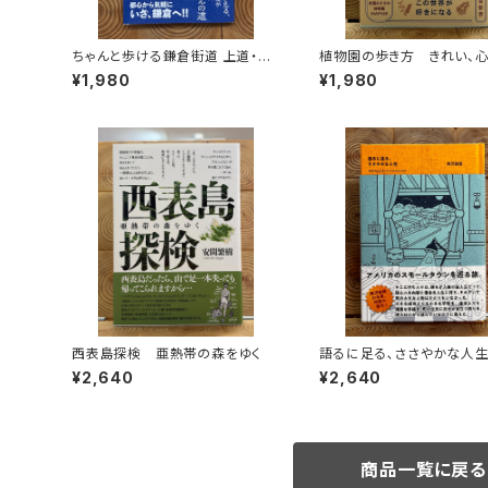
ちゃんと歩ける鎌倉街道 上道・中
植物園の歩き方 きれい、
道・下道
い、愛おしい さまざまな「う
¥1,980
¥1,980
い」を求めて
西表島探検 亜熱帯の森をゆく
語るに足る、ささやかな人
¥2,640
¥2,640
商品一覧に戻る