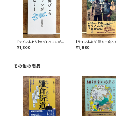
【サイン本あり】伸びしろマンがゆ
【サイン本あり】酒を主食と
く！
人々 エチオピアの科学的
¥1,300
¥1,980
旅する
その他の商品