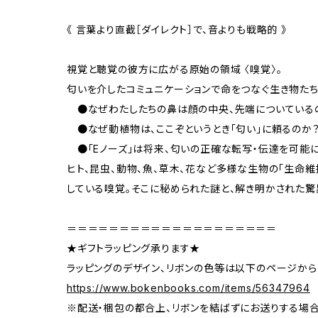
《 言葉より直截［ダイレクト］で、音よりも戦略的 》
視覚と聴覚の彼方に広がる原始の領域 〈嗅覚〉。
匂いを介したコミュニケーションで命をつなぐ生き物た
●なぜわたしたちの鼻は顔の中央、先端についている
●なぜ動植物は、ここぞというとき「匂い」に頼るのか
●「Eノーズ」は将来、匂いの正確な転写・伝達を可能
ヒト、昆虫、動物、魚、草木、花など多様な生物の「生命維
している嗅覚。そこに秘められた謎と、解き明かされた驚
＝＝＝＝＝＝＝＝＝＝＝＝＝＝＝＝＝＝＝＝
★ギフトラッピング承ります★
ラッピングのデザイン、リボンの色等は以下のページから
https://www.bokenbooks.com/items/56347964
※配送・梱包の都合上、リボンを結ばずにお送りする場