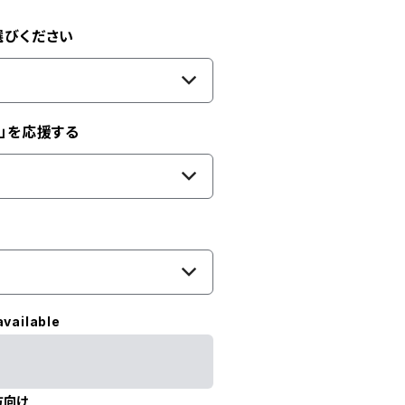
選びください
」を応援する
available
方向け