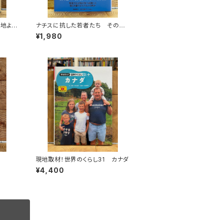
心地よ
ナチスに抗した若者たち その生
つくし
き方を問う
¥1,980
生
現地取材！世界のくらし31 カナダ
¥4,400