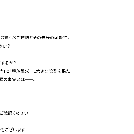
ちの驚くべき物語とその未来の可能性。
のか？
？
にするか？
持」と「種族繁栄」に大きな役割を果た
異の事実とは──。
ご確認ください
合もございます