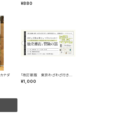
¥880
 カナダ
「改訂新版 東京わざわざ行きた
い街の本屋さん」出版記念トークイ
¥1,000
ベント録画視聴権