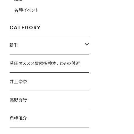
各種イベント
CATEGORY
新刊
和書
荻田オススメ冒険探検本、とその付近
文学・小説・物語
井上奈奈
随筆・ノンフィクション・その他
高野秀行
旅行・紀行
角幡唯介
人文・社会