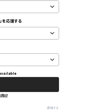
」を応援する
available
方向け
通報する