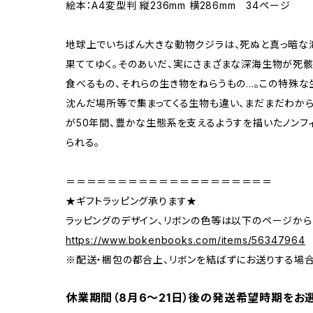
絵本：A4変型判 縦236mm 横286mm 34ページ
地球上でいちばん大きな動物クジラは、死ぬと真っ暗な
果ててゆく。そのあいだ、実にさまざまな深海生物が死骸
食べるもの、それらの生き物をねらうもの...。この特殊
沈んだ場所等で集まってくる生物も違い、まだまだわか
が50年間、豊かな生態系を支えるようすを描いたノンフ
られる。
＝＝＝＝＝＝＝＝＝＝＝＝＝＝＝＝＝＝＝＝
★ギフトラッピング承ります★
ラッピングのデザイン、リボンの色等は以下のページから
https://www.bokenbooks.com/items/56347964
※配送・梱包の都合上、リボンを結ばずにお送りする場
休業期間（8月6〜21日）後の発送希望時期をお