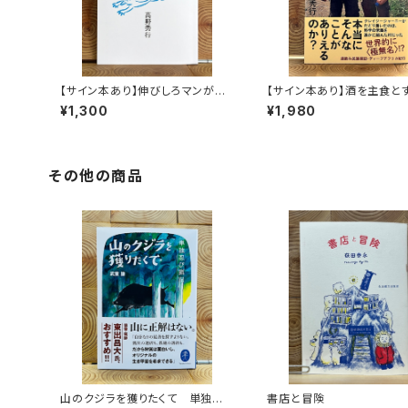
【サイン本あり】伸びしろマンがゆ
【サイン本あり】酒を主食と
く！
人々 エチオピアの科学的
¥1,300
¥1,980
旅する
その他の商品
山のクジラを獲りたくて 単独忍
書店と冒険