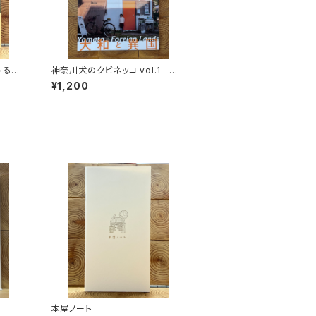
する
神奈川犬のクビネッコ vol.1 特
秘境を
集：大和と異国
¥1,200
本屋ノート