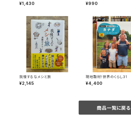
び猟記（文庫版）
¥1,430
¥990
我慢するなメシと旅
現地取材！世界のくらし31
¥2,145
¥4,400
商品一覧に戻る