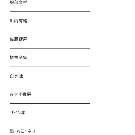
服部文祥
歴史・考古学
川内有緒
宗教・哲学・思想
佐藤健寿
民族・風習
探検全集
言語・ことば
白水社
政治・経済
みすず書房
経営・マネジメント
サイン本
科学・技術
猫・ねこ・ネコ
教育・教養