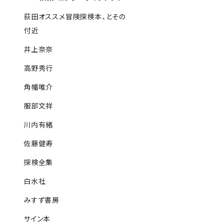
荻田オススメ冒険探検本、とその
付近
井上奈奈
高野秀行
角幡唯介
服部文祥
川内有緒
佐藤健寿
探検全集
白水社
みすず書房
サイン本