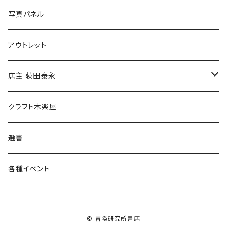
ブックカバー
冒険クロストーク
写真パネル
マグカップ
アウトレット
傘
店主 荻田泰永
食料品
書籍
クラフト木楽屋
その他
ウェア
選書
各種イベント
© 冒険研究所書店