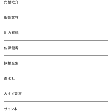
角幡唯介
人文・社会
服部文祥
歴史・考古学
川内有緒
宗教・哲学・思想
佐藤健寿
民族・風習
探検全集
言語・ことば
白水社
政治・経済
みすず書房
経営・マネジメント
サイン本