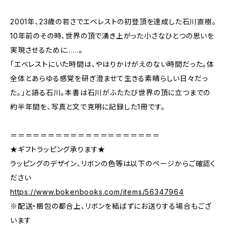
2001年、23歳の若さでエベレストの初登頂を達成した石川直樹。
10年前のその時、世界の頂で湧き上がった小さなひとつの思いを
実現させるために……。
「エベレストにいた時間は、やはりかけがえのない時間だった。体
全体とあらゆる感覚を研ぎ澄ませて生きる素晴らしい日々だっ
た。」と語る石川。本書は石川がふたたび世界の頂に立つまでの
約半年間を、写真と文で克明に記録した1冊です。
＝＝＝＝＝＝＝＝＝＝＝＝＝＝＝＝＝＝＝＝
★ギフトラッピング承ります★
ラッピングのデザイン、リボンの色等は以下のページからご確認く
ださい
https://www.bokenbooks.com/items/56347964
※配送・梱包の都合上、リボンを結ばずにお送りする場合もござ
います