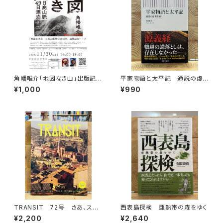
角幡唯介「地図なき山」出版記念
平家物語と太平記 通説の虚
トークイベント録画視聴権
像を暴く
¥1,000
¥990
TRANSIT 72号 さあ、スペ
西表島探検 亜熱帯の森をゆく
インへ！ 太陽と海と土の国
¥2,200
¥2,640