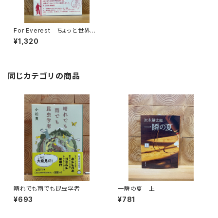
For Everest ちょっと世界の
てっぺんまで
¥1,320
同じカテゴリの商品
晴れでも雨でも昆虫学者
一瞬の夏 上
¥693
¥781