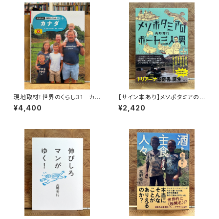
現地取材！世界のくらし31 カナ
【サイン本あり】メソポタミアの
ダ
ボート三人男
¥4,400
¥2,420