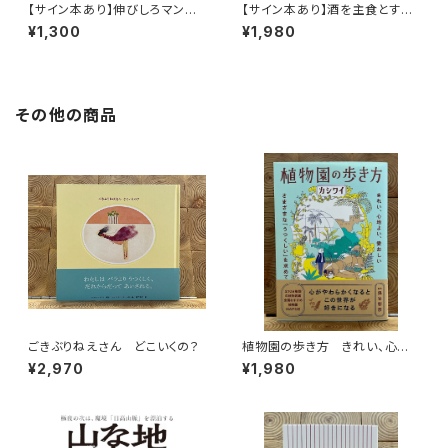
【サイン本あり】伸びしろマンが
【サイン本あり】酒を主食とする
ゆく！
人々 エチオピアの科学的秘境
¥1,300
¥1,980
を旅する
その他の商品
ごきぶりねえさん どこいくの？
植物園の歩き方 きれい、心地
よい、愛おしい さまざまな「うつ
¥2,970
¥1,980
くしい」を求めて