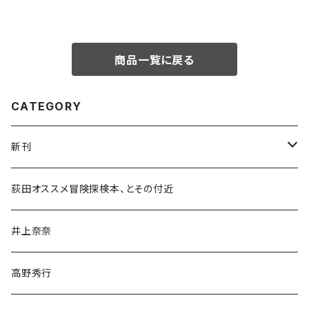
商品一覧に戻る
CATEGORY
新刊
和書
荻田オススメ冒険探検本、とその付近
文学・小説・物語
井上奈奈
随筆・ノンフィクション・その他
高野秀行
旅行・紀行