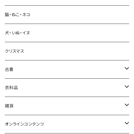
科学・技術
猫・ねこ・ネコ
教育・教養
犬・いぬ・イヌ
生活・暮らし
クリスマス
芸術・絵画・写真
古書
絵本・児童書
娯楽・エンターテインメント
古書セット
衣料品
美術
POLEWARDS
雑貨
Tシャツ
バッグ
オンラインコンテンツ