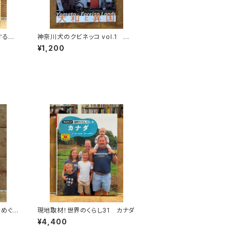
する
神奈川犬のクビネッコ vol.1 特
秘境を
集：大和と異国
¥1,200
をめぐる
現地取材！世界のくらし31 カナダ
¥4,400