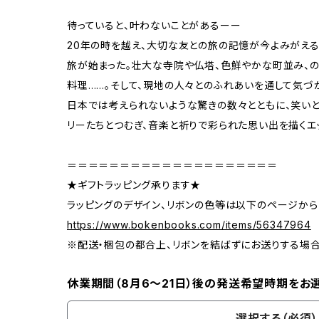
待っていると、叶わないことがあるーー
20年の時を越え、大切な友との旅の記憶が今よみがえる。
旅が始まった。壮大な寺院や仏塔、色鮮やかな町並み、
料理……。そして、現地の人々とのふれあいを通して気づ
日本では考えられないような驚きの数々とともに、笑い
リーたちとつむぎ、音楽と祈りで彩られた思い出を描くエ
＝＝＝＝＝＝＝＝＝＝＝＝＝＝＝＝＝＝＝＝
★ギフトラッピング承ります★
ラッピングのデザイン、リボンの色等は以下のページから
https://www.bokenbooks.com/items/56347964
※配送・梱包の都合上、リボンを結ばずにお送りする場
休業期間（8月6〜21日）後の発送希望時期をお
選択する（必須）