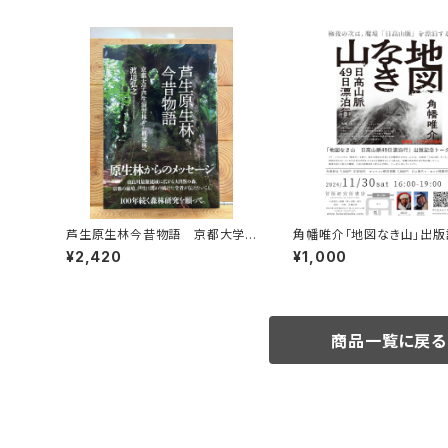
芦生原生林今昔物語 京都大学
角幡唯介「地図なき山」出版
芦生演習林から研究林へ
ークイベント録画視聴権
¥2,420
¥1,000
商品一覧に戻る