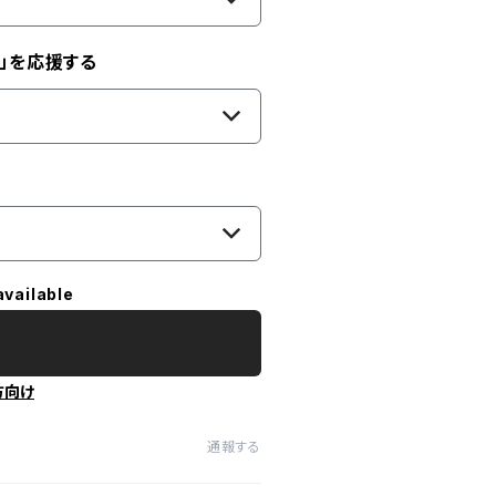
」を応援する
available
方向け
通報する