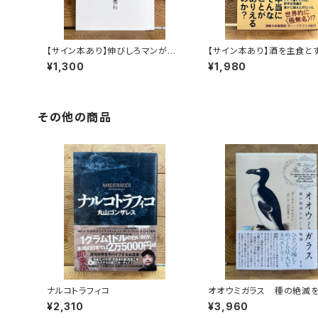
【サイン本あり】伸びしろマンがゆ
【サイン本あり】酒を主食と
く！
人々 エチオピアの科学的
¥1,300
¥1,980
旅する
その他の商品
ナルコトラフィコ
オオウミガラス 種の絶滅
物語
¥2,310
¥3,960