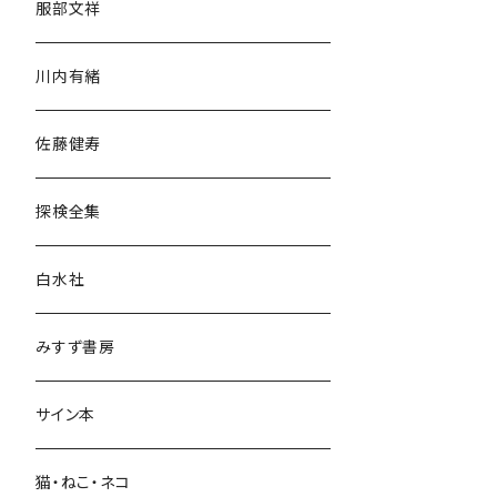
服部文祥
歴史・考古学
川内有緒
宗教・哲学・思想
佐藤健寿
民族・風習
探検全集
言語・ことば
白水社
政治・経済
みすず書房
経営・マネジメント
サイン本
科学・技術
猫・ねこ・ネコ
教育・教養