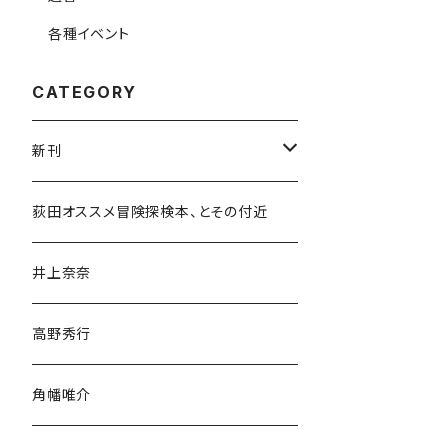
各種イベント
CATEGORY
新刊
和書
荻田オススメ冒険探検本、とその付近
文学・小説・物語
井上奈奈
随筆・ノンフィクション・その他
高野秀行
旅行・紀行
角幡唯介
人文・社会