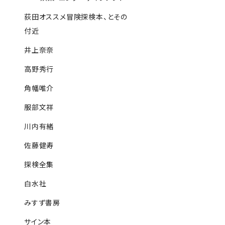
荻田オススメ冒険探検本、とその
付近
井上奈奈
高野秀行
角幡唯介
服部文祥
川内有緒
佐藤健寿
探検全集
白水社
みすず書房
サイン本