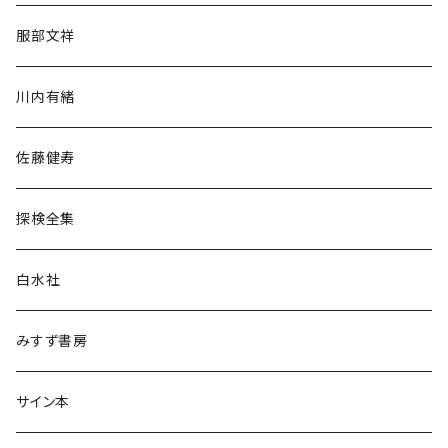
人文・社会
服部文祥
歴史・考古学
川内有緒
宗教・哲学・思想
佐藤健寿
民族・風習
探検全集
言語・ことば
白水社
政治・経済
みすず書房
経営・マネジメント
サイン本
科学・技術