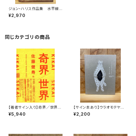
ジョン・ハリス作品集 水平線
の彼方
¥2,970
同じカテゴリの商品
【著者サイン入り】奇界／世界
【サイン本あり】ウラオモテヤマ
佐藤健寿作品集
ネコ
¥5,940
¥2,200