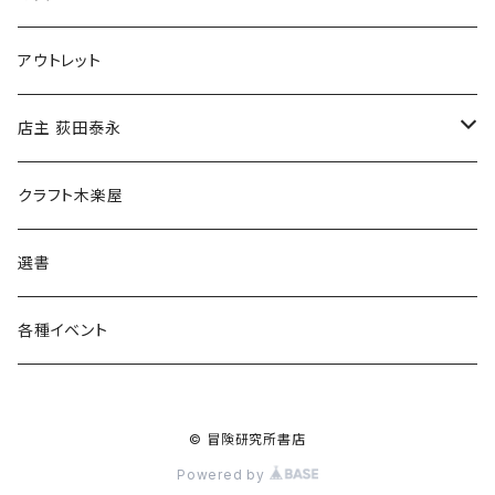
マグカップ
アウトレット
傘
店主 荻田泰永
食料品
書籍
クラフト木楽屋
その他
ウェア
選書
各種イベント
© 冒険研究所書店
Powered by