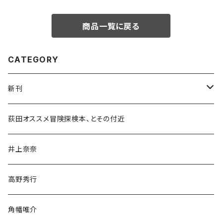
商品一覧に戻る
CATEGORY
新刊
和書
荻田オススメ冒険探検本、とその付近
文学・小説・物語
井上奈奈
随筆・ノンフィクション・その他
高野秀行
旅行・紀行
角幡唯介