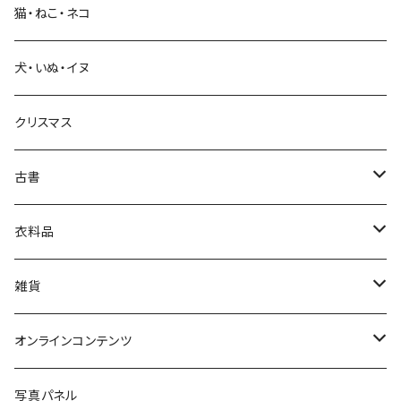
猫・ねこ・ネコ
教育・教養
犬・いぬ・イヌ
生活・暮らし
クリスマス
芸術・絵画・写真
古書
絵本・児童書
娯楽・エンターテインメント
古書セット
衣料品
美術
POLEWARDS
雑貨
Tシャツ
バッグ
オンラインコンテンツ
ブックカバー
冒険クロストーク
写真パネル