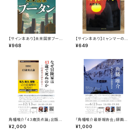
【サイン本あり】未来国家ブータ
【サイン本あり】ミャンマーの柳
ン
生一族
¥968
¥649
角幡唯介「43歳頂点論」出版記
「角幡唯介最新報告会」録画視
念トークイベント録画視聴権
聴権
¥2,000
¥1,000