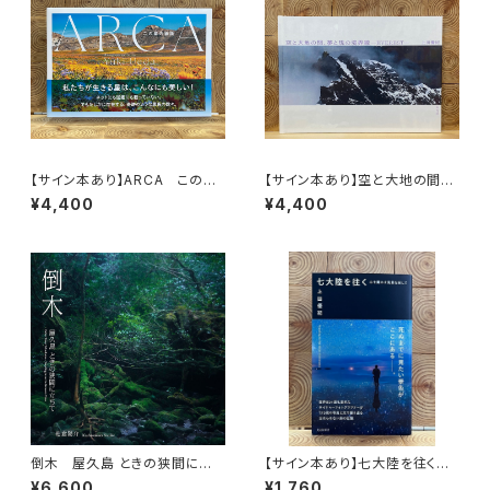
【サイン本あり】ARCA この星
【サイン本あり】空と大地の間、
の物語
夢と現の境界線 ─EVEREST
¥4,400
¥4,400
─
倒木 屋久島 ときの狭間に立
【サイン本あり】七大陸を往く
ちて
心を震わす風景を探して
¥6,600
¥1,760