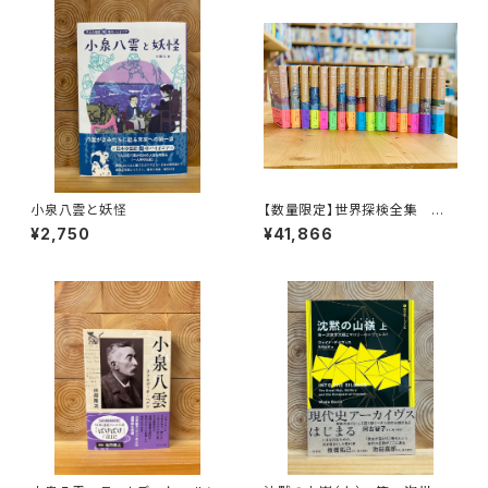
小泉八雲と妖怪
【数量限定】世界探検全集 全1
6巻＋全巻購入特典「第17巻（非
¥2,750
¥41,866
売品）」【当店限定】