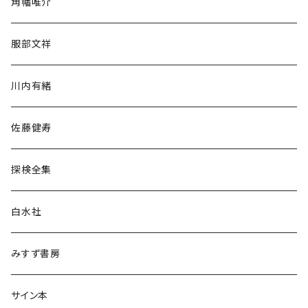
角幡唯介
人文・社会
服部文祥
歴史・考古学
川内有緒
宗教・哲学・思想
佐藤健寿
民族・風習
探検全集
言語・ことば
白水社
政治・経済
みすず書房
経営・マネジメント
サイン本
科学・技術