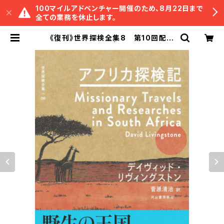
100マイルアドベンチャー開催のため、8月22日まで
全ての業務を休止します。
《復刊》世界探検全集8 第10回配本
「アフリカ探検記」 | 冒険研究所書店