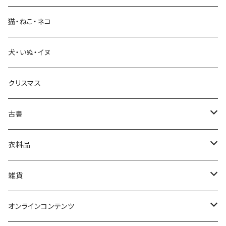
猫・ねこ・ネコ
教育・教養
犬・いぬ・イヌ
生活・暮らし
クリスマス
芸術・絵画・写真
古書
絵本・児童書
娯楽・エンターテインメント
古書セット
衣料品
美術
POLEWARDS
雑貨
Tシャツ
バッグ
オンラインコンテンツ