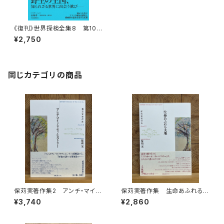
《復刊》世界探検全集8 第10回
配本「アフリカ探検記」
¥2,750
同じカテゴリの商品
保苅実著作集2 アンチ・マイノ
保苅実著作集 生命あふれる大
リティ・ヒストリー
地
¥3,740
¥2,860