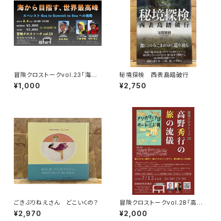
冒険クロストークvol.23「海か
秘境探検 西表島踏破行
ら目指す、世界最高峰」録画視聴
¥1,000
¥2,750
権
ごきぶりねえさん どこいくの？
冒険クロストークvol.28「高野
秀行の旅の流儀」録画視聴権
¥2,970
¥2,000