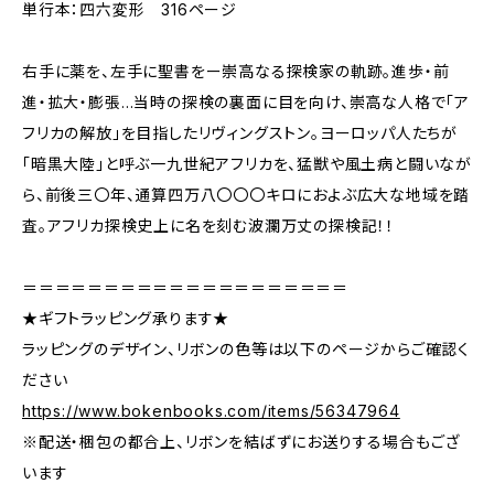
単行本：四六変形 316ページ
右手に薬を、左手に聖書をー崇高なる探検家の軌跡。進歩・前
進・拡大・膨張…当時の探検の裏面に目を向け、崇高な人格で「ア
フリカの解放」を目指したリヴィングストン。ヨーロッパ人たちが
「暗黒大陸」と呼ぶ一九世紀アフリカを、猛獣や風土病と闘いなが
ら、前後三〇年、通算四万八〇〇〇キロにおよぶ広大な地域を踏
査。アフリカ探検史上に名を刻む波瀾万丈の探検記！！
＝＝＝＝＝＝＝＝＝＝＝＝＝＝＝＝＝＝＝＝
★ギフトラッピング承ります★
ラッピングのデザイン、リボンの色等は以下のページからご確認く
ださい
https://www.bokenbooks.com/items/56347964
※配送・梱包の都合上、リボンを結ばずにお送りする場合もござ
います