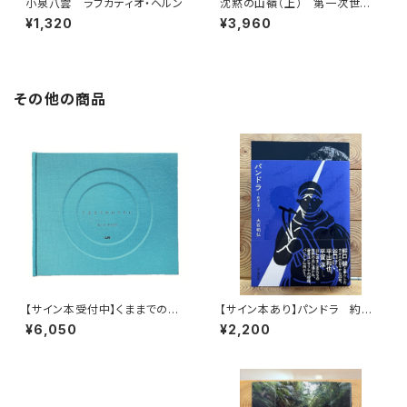
小泉八雲 ラフカディオ・ヘルン
沈黙の山嶺（上） 第一次世界
大戦とマロリーのエヴェレスト
¥1,320
¥3,960
その他の商品
【サイン本受付中】くままでのお
【サイン本あり】パンドラ 約束
さらい〈特装新版〉
の頂
¥6,050
¥2,200