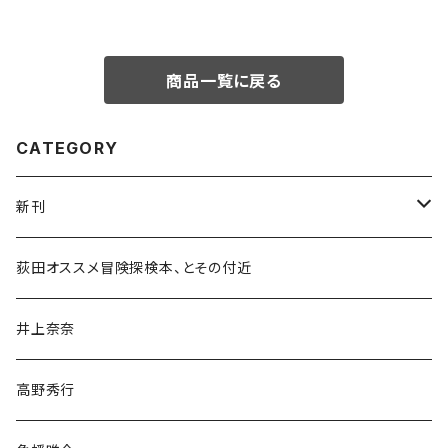
商品一覧に戻る
CATEGORY
新刊
和書
荻田オススメ冒険探検本、とその付近
文学・小説・物語
井上奈奈
随筆・ノンフィクション・その他
高野秀行
旅行・紀行