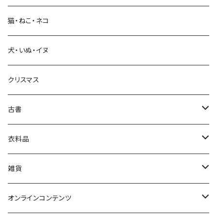
猫・ねこ・ネコ
教育・教養
犬・いぬ・イヌ
生活・暮らし
クリスマス
芸術・絵画・写真
古書
絵本・児童書
娯楽・エンターテインメント
古書セット
衣料品
美術
POLEWARDS
雑貨
Tシャツ
バッグ
オンラインコンテンツ