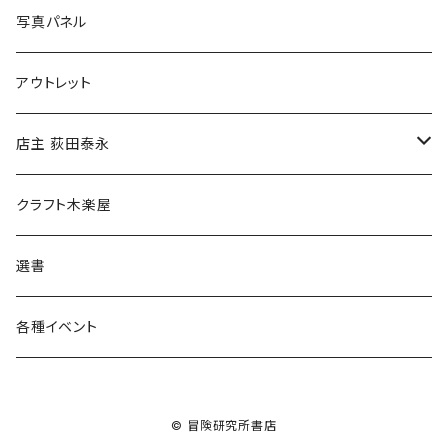
ブックカバー
冒険クロストーク
写真パネル
マグカップ
アウトレット
傘
店主 荻田泰永
食料品
書籍
クラフト木楽屋
その他
ウェア
選書
各種イベント
© 冒険研究所書店