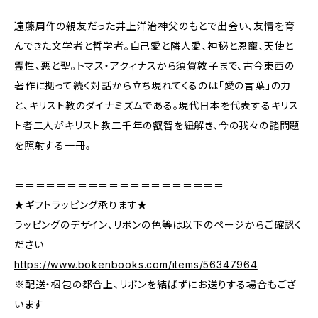
遠藤周作の親友だった井上洋治神父のもとで出会い、友情を育
んできた文学者と哲学者。自己愛と隣人愛、神秘と恩寵、天使と
霊性、悪と聖。トマス・アクィナスから須賀敦子まで、古今東西の
著作に拠って続く対話から立ち現れてくるのは「愛の言葉」の力
と、キリスト教のダイナミズムである。現代日本を代表するキリス
ト者二人がキリスト教二千年の叡智を紐解き、今の我々の諸問題
を照射する一冊。
＝＝＝＝＝＝＝＝＝＝＝＝＝＝＝＝＝＝＝＝
★ギフトラッピング承ります★
ラッピングのデザイン、リボンの色等は以下のページからご確認く
ださい
https://www.bokenbooks.com/items/56347964
※配送・梱包の都合上、リボンを結ばずにお送りする場合もござ
います