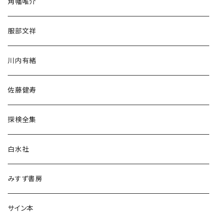
角幡唯介
人文・社会
服部文祥
歴史・考古学
川内有緒
宗教・哲学・思想
佐藤健寿
民族・風習
探検全集
言語・ことば
白水社
政治・経済
みすず書房
経営・マネジメント
サイン本
科学・技術