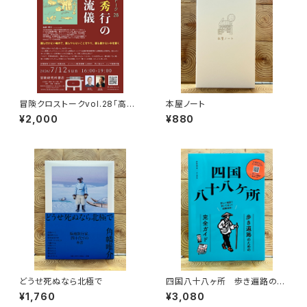
冒険クロストークvol.28「高野
本屋ノート
秀行の旅の流儀」録画視聴権
¥2,000
¥880
どうせ死ぬなら北極で
四国八十八ヶ所 歩き遍路のた
めの完全ガイド
¥1,760
¥3,080