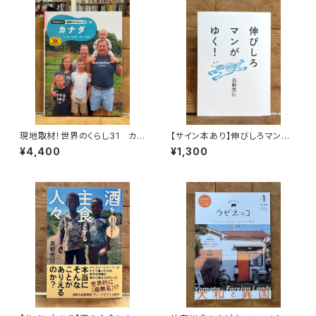
現地取材！世界のくらし31 カナ
【サイン本あり】伸びしろマンが
ダ
ゆく！
¥4,400
¥1,300