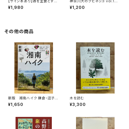
【サイン本あり】酒を主食とする
神奈川犬のクビネッコ vol.1
人々 エチオピアの科学的秘境
特集：大和と異国
¥1,980
¥1,200
を旅する
その他の商品
新版 湘南ハイク 鎌倉・逗子・
木を読む
葉山・横須賀・三浦の山と海歩き
¥1,650
¥3,300