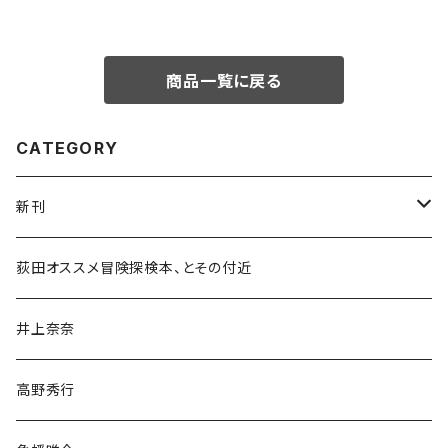
商品一覧に戻る
CATEGORY
新刊
和書
荻田オススメ冒険探検本、とその付近
文学・小説・物語
井上奈奈
随筆・ノンフィクション・その他
高野秀行
旅行・紀行