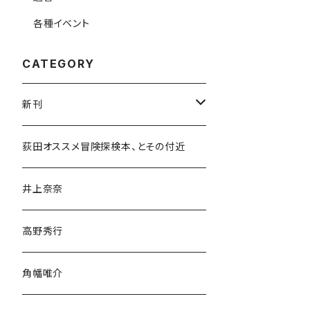
各種イベント
CATEGORY
新刊
和書
荻田オススメ冒険探検本、とその付近
文学・小説・物語
井上奈奈
随筆・ノンフィクション・その他
高野秀行
旅行・紀行
角幡唯介
人文・社会