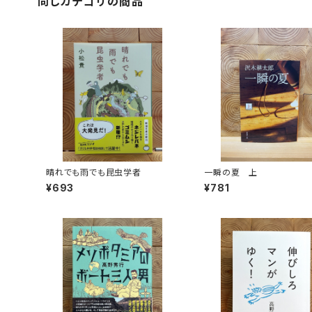
同じカテゴリの商品
晴れでも雨でも昆虫学者
一瞬の夏 上
¥693
¥781