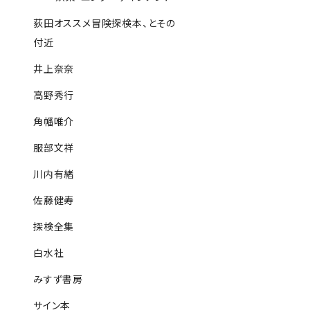
荻田オススメ冒険探検本、とその
付近
井上奈奈
高野秀行
角幡唯介
服部文祥
川内有緒
佐藤健寿
探検全集
白水社
みすず書房
サイン本