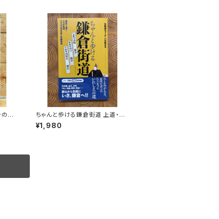
その生
ちゃんと歩ける鎌倉街道 上道・中
道・下道
¥1,980