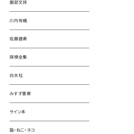
服部文祥
歴史・考古学
川内有緒
宗教・哲学・思想
佐藤健寿
民族・風習
探検全集
言語・ことば
白水社
政治・経済
みすず書房
経営・マネジメント
サイン本
科学・技術
猫・ねこ・ネコ
教育・教養