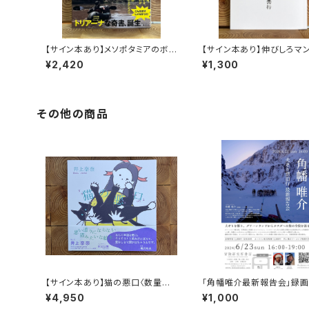
【サイン本あり】メソポタミアのボ
【サイン本あり】伸びしろマ
ート三人男
く！
¥2,420
¥1,300
その他の商品
【サイン本あり】猫の悪口〈数量限
「角幡唯介最新報告会」録
定・オリジナルトート付き〉
権
¥4,950
¥1,000