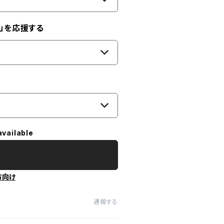
」を応援する
available
方向け
通報する