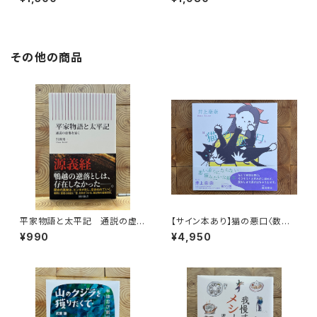
を旅する
その他の商品
平家物語と太平記 通説の虚
【サイン本あり】猫の悪口〈数量
像を暴く
限定・オリジナルトート付き〉
¥990
¥4,950