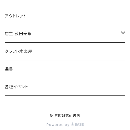
マグカップ
アウトレット
傘
店主 荻田泰永
食料品
書籍
クラフト木楽屋
その他
ウェア
選書
各種イベント
© 冒険研究所書店
Powered by