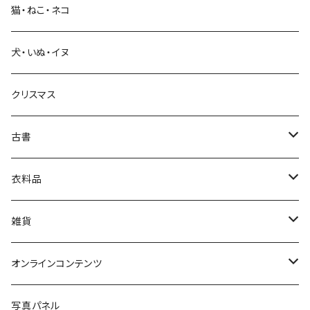
猫・ねこ・ネコ
教育・教養
犬・いぬ・イヌ
生活・暮らし
クリスマス
芸術・絵画・写真
古書
絵本・児童書
娯楽・エンターテインメント
古書セット
衣料品
美術
POLEWARDS
雑貨
Tシャツ
バッグ
オンラインコンテンツ
ブックカバー
冒険クロストーク
写真パネル