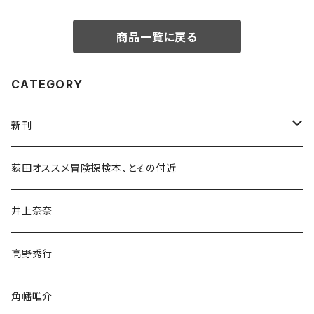
商品一覧に戻る
CATEGORY
新刊
和書
荻田オススメ冒険探検本、とその付近
文学・小説・物語
井上奈奈
随筆・ノンフィクション・その他
高野秀行
旅行・紀行
角幡唯介