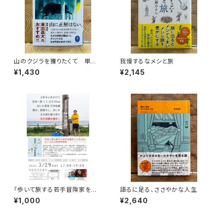
山のクジラを獲りたくて 単独
我慢するなメシと旅
忍び猟記（文庫版）
¥1,430
¥2,145
「歩いて旅する若手冒険家を青
語るに足る、ささやかな人生
田買い！平井佑樹 × 荻田泰永」
¥1,000
¥2,640
録画視聴権