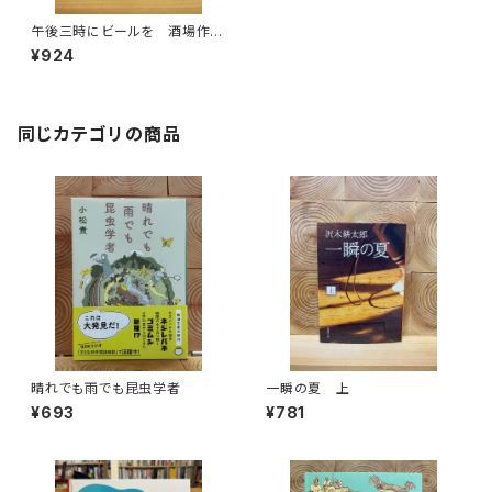
午後三時にビールを 酒場作品
集
¥924
同じカテゴリの商品
晴れでも雨でも昆虫学者
一瞬の夏 上
¥693
¥781