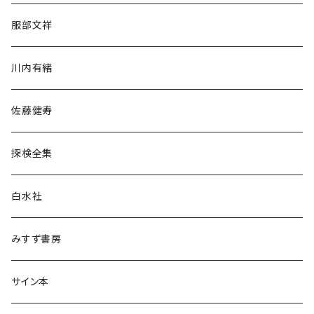
人文・社会
服部文祥
歴史・考古学
川内有緒
宗教・哲学・思想
佐藤健寿
民族・風習
探検全集
言語・ことば
白水社
政治・経済
みすず書房
経営・マネジメント
サイン本
科学・技術