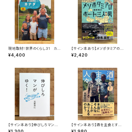
現地取材！世界のくらし31 カナ
【サイン本あり】メソポタミアの
ダ
ボート三人男
¥4,400
¥2,420
【サイン本あり】伸びしろマンが
【サイン本あり】酒を主食とする
ゆく！
人々 エチオピアの科学的秘境
¥1,300
¥1,980