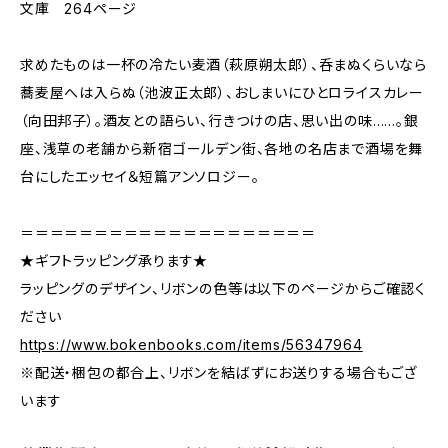
文庫 264ページ
求めたものは一杯の冷たい麦酒（萩原朔太郎）、呑まぬくらいなら
蕎麦屋へは入らぬ（池波正太郎）、おしまいにひとロライスカレー
（向田邦子）。酒友との語らい、行きつけの店、思い出の味……。銀
座、浅草の老舗から新宿ゴールデン街、各地の名店まで酒場を舞
台にしたエッセイ＆短篇アンソロジー。
＝＝＝＝＝＝＝＝＝＝＝＝＝＝＝＝＝＝＝＝
★ギフトラッピング承ります★
ラッピングのデザイン、リボンの色等は以下のページからご確認く
ださい
https://www.bokenbooks.com/items/56347964
※配送・梱包の都合上、リボンを結ばずにお送りする場合もござ
います