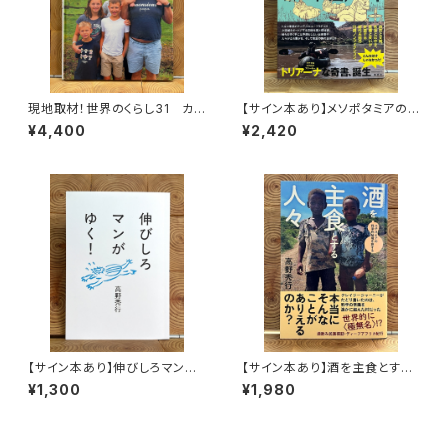
現地取材！世界のくらし31 カナ
【サイン本あり】メソポタミアの
ダ
ボート三人男
¥4,400
¥2,420
【サイン本あり】伸びしろマンが
【サイン本あり】酒を主食とする
ゆく！
人々 エチオピアの科学的秘境
¥1,300
¥1,980
を旅する