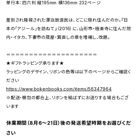
単行本：四六判 縦195mm 横136mm 232ページ
差別され賤視された漂泊放浪民は、どこに隠れ住んだのか。『日
本の「アジール」を訪ねて』（2016）に、山形市・極楽寺に住んだ院
内・イタカ、下妻市の筬屋・箕直しの章を増補し、改題。
＝＝＝＝＝＝＝＝＝＝＝＝＝＝＝＝＝＝＝＝
★ギフトラッピング承ります★
ラッピングのデザイン、リボンの色等は以下のページからご確認く
ださい
https://www.bokenbooks.com/items/56347964
※配送・梱包の都合上、リボンを結ばずにお送りする場合もござ
います
休業期間（8月6〜21日）後の発送希望時期をお選びくだ
さい