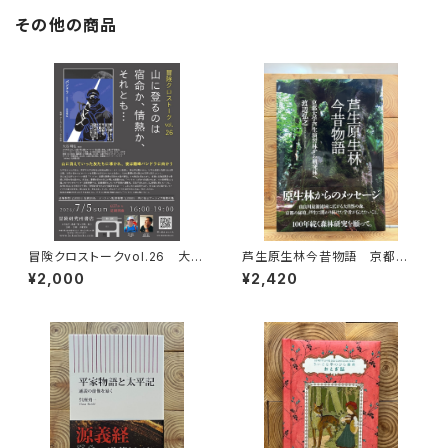
その他の商品
冒険クロストークvol.26 大石
芦生原生林今昔物語 京都大
明弘「山に登るのは 宿命か、情
学芦生演習林から研究林へ
¥2,000
¥2,420
熱か、それとも…」録画視聴権