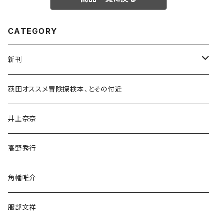
CATEGORY
新刊
和書
荻田オススメ冒険探検本、とその付近
文学・小説・物語
井上奈奈
随筆・ノンフィクション・その他
高野秀行
旅行・紀行
角幡唯介
人文・社会
服部文祥