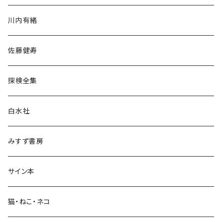
歴史・考古学
川内有緒
宗教・哲学・思想
佐藤健寿
民族・風習
探検全集
言語・ことば
白水社
政治・経済
みすず書房
経営・マネジメント
サイン本
科学・技術
猫・ねこ・ネコ
教育・教養