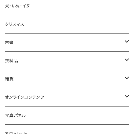
犬・いぬ・イヌ
生活・暮らし
クリスマス
芸術・絵画・写真
古書
絵本・児童書
娯楽・エンターテインメント
古書セット
衣料品
美術
POLEWARDS
雑貨
Tシャツ
バッグ
オンラインコンテンツ
ブックカバー
冒険クロストーク
写真パネル
マグカップ
アウトレット