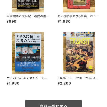
平家物語と太平記 通説の虚
ちいさな手のひら事典 おとぎ
像を暴く
話
¥990
¥1,980
ナチスに抗した若者たち その
TRANSIT 72号 さあ、スペ
生き方を問う
インへ！ 太陽と海と土の国
¥1,980
¥2,200
商品一覧に戻る