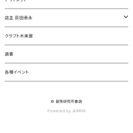
傘
店主 荻田泰永
食料品
書籍
クラフト木楽屋
その他
ウェア
選書
各種イベント
© 冒険研究所書店
Powered by