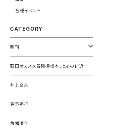
各種イベント
CATEGORY
新刊
和書
荻田オススメ冒険探検本、とその付近
文学・小説・物語
井上奈奈
随筆・ノンフィクション・その他
高野秀行
旅行・紀行
角幡唯介
人文・社会