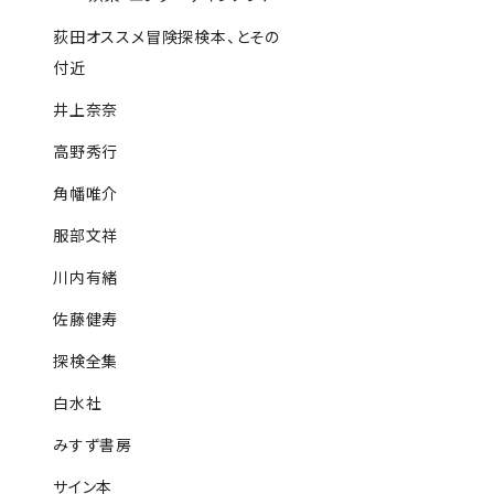
荻田オススメ冒険探検本、とその
付近
井上奈奈
高野秀行
角幡唯介
服部文祥
川内有緒
佐藤健寿
探検全集
白水社
みすず書房
サイン本