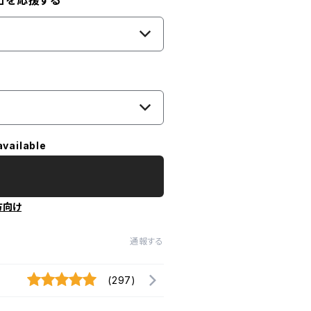
」を応援する
available
方向け
通報する
(297)