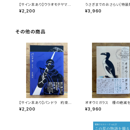
【サイン本あり】ウラオモテヤマネ
うさぎまでのおさらい［特装
コ
¥2,200
¥3,960
その他の商品
【サイン本あり】パンドラ 約束の
オオウミガラス 種の絶滅
頂
物語
¥2,200
¥3,960