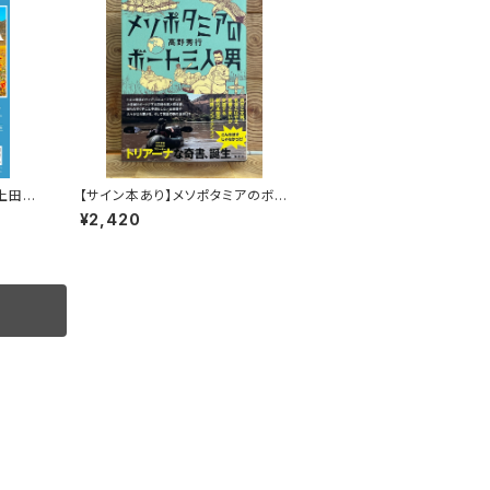
 上田優
【サイン本あり】メソポタミアのボ
画視聴
ート三人男
¥2,420