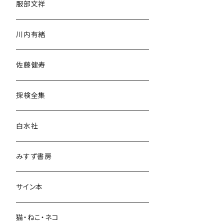
服部文祥
歴史・考古学
川内有緒
宗教・哲学・思想
佐藤健寿
民族・風習
探検全集
言語・ことば
白水社
政治・経済
みすず書房
経営・マネジメント
サイン本
科学・技術
猫・ねこ・ネコ
教育・教養