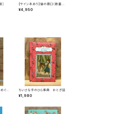
版］
【サイン本あり】猫の悪口〈数量限
定・オリジナルトート付き〉
¥4,950
をめぐる
ちいさな手のひら事典 おとぎ話
¥1,980