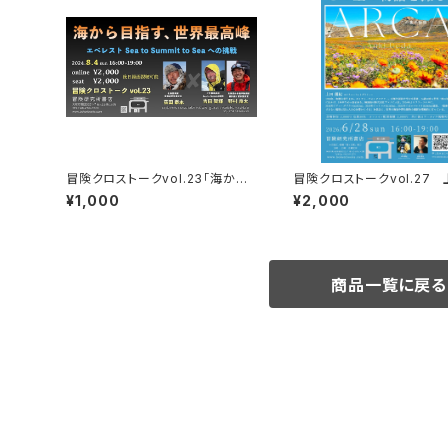
冒険クロストークvol.23「海から
冒険クロストークvol.27
目指す、世界最高峰」録画視聴権
紀「この星の物語を撮る」録
¥1,000
¥2,000
権
商品一覧に戻る