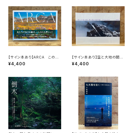
【サイン本あり】ARCA この星
【サイン本あり】空と大地の間、
の物語
夢と現の境界線 ─EVEREST
¥4,400
¥4,400
─