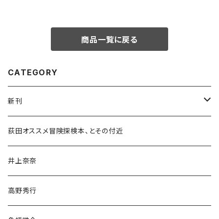
商品一覧に戻る
CATEGORY
新刊
和書
荻田オススメ冒険探検本、とその付近
文学・小説・物語
井上奈奈
随筆・ノンフィクション・その他
高野秀行
旅行・紀行