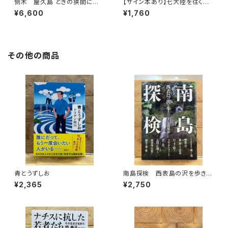
倒木 屋久島 ときの狭間に立
【サイン本あり】七大陸を往く
ちて
心を震わす風景を探して
¥6,600
¥1,760
その他の商品
青とうずしお
南島探検 西表島の沢を歩きつ
くす
¥2,365
¥2,750