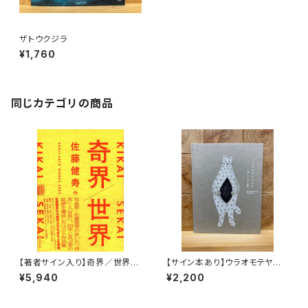
ザトウクジラ
¥1,760
同じカテゴリの商品
【著者サイン入り】奇界／世界
【サイン本あり】ウラオモテヤマ
佐藤健寿作品集
ネコ
¥5,940
¥2,200