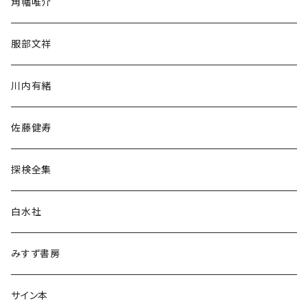
角幡唯介
人文・社会
服部文祥
歴史・考古学
川内有緒
宗教・哲学・思想
佐藤健寿
民族・風習
探検全集
言語・ことば
白水社
政治・経済
みすず書房
経営・マネジメント
サイン本
科学・技術