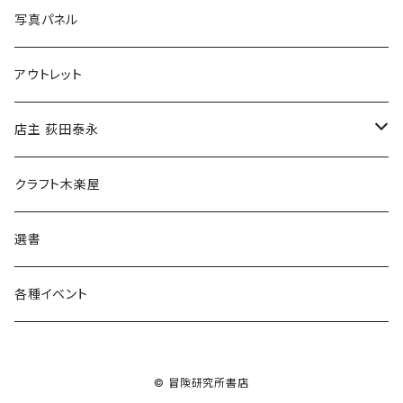
ブックカバー
冒険クロストーク
写真パネル
マグカップ
アウトレット
傘
店主 荻田泰永
食料品
書籍
クラフト木楽屋
その他
ウェア
選書
各種イベント
© 冒険研究所書店