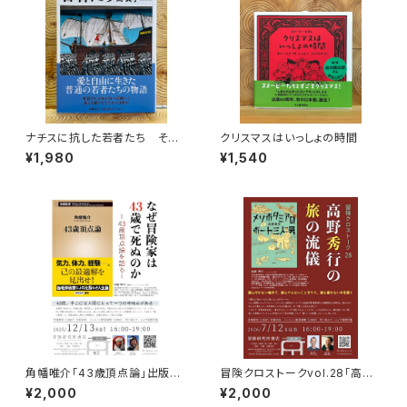
ナチスに抗した若者たち その
クリスマスはいっしょの時間
生き方を問う
¥1,980
¥1,540
角幡唯介「43歳頂点論」出版記
冒険クロストークvol.28「高野
念トークイベント録画視聴権
秀行の旅の流儀」録画視聴権
¥2,000
¥2,000