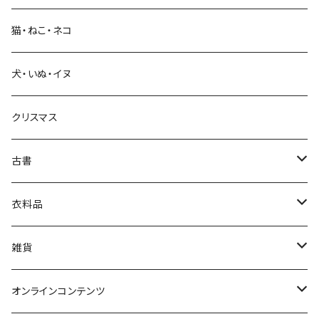
猫・ねこ・ネコ
教育・教養
犬・いぬ・イヌ
生活・暮らし
クリスマス
芸術・絵画・写真
古書
絵本・児童書
娯楽・エンターテインメント
古書セット
衣料品
美術
POLEWARDS
雑貨
Tシャツ
バッグ
オンラインコンテンツ