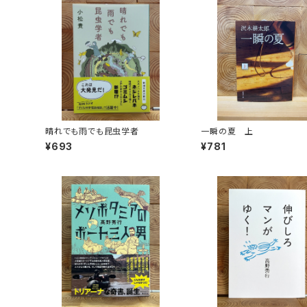
晴れでも雨でも昆虫学者
一瞬の夏 上
¥693
¥781