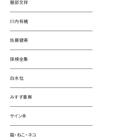
服部文祥
歴史・考古学
川内有緒
宗教・哲学・思想
佐藤健寿
民族・風習
探検全集
言語・ことば
白水社
政治・経済
みすず書房
経営・マネジメント
サイン本
科学・技術
猫・ねこ・ネコ
教育・教養