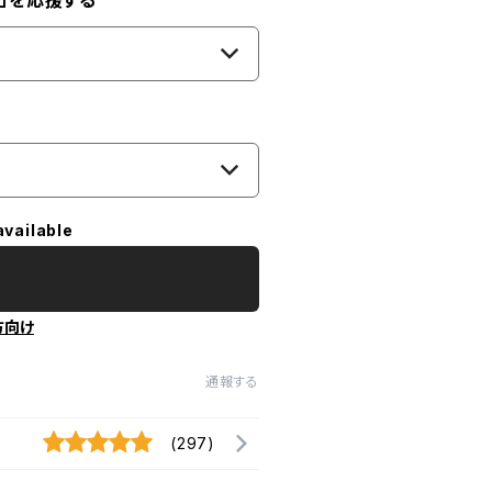
」を応援する
available
方向け
通報する
(297)