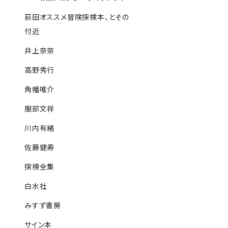
荻田オススメ冒険探検本、とその
付近
井上奈奈
高野秀行
角幡唯介
服部文祥
川内有緒
佐藤健寿
探検全集
白水社
みすず書房
サイン本