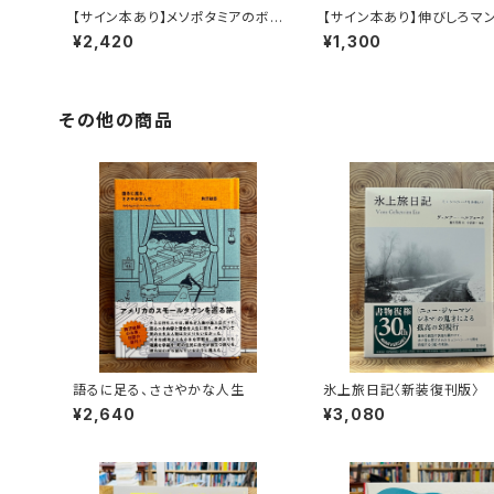
【サイン本あり】メソポタミアのボ
【サイン本あり】伸びしろマ
ート三人男
く！
¥2,420
¥1,300
その他の商品
語るに足る、ささやかな人生
氷上旅日記〈新装復刊版〉
¥2,640
¥3,080