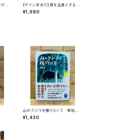
ンがゆ
【サイン本あり】酒を主食とする
人々 エチオピアの科学的秘境を
¥1,980
旅する
山のクジラを獲りたくて 単独忍
び猟記（文庫版）
¥1,430