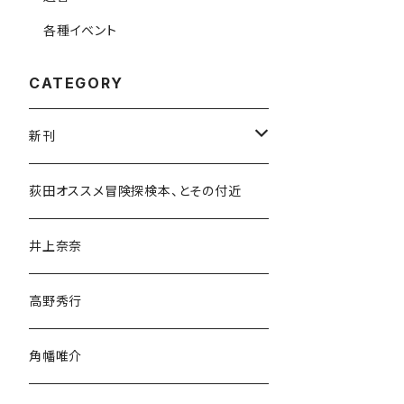
各種イベント
CATEGORY
新刊
和書
荻田オススメ冒険探検本、とその付近
文学・小説・物語
井上奈奈
随筆・ノンフィクション・その他
高野秀行
旅行・紀行
角幡唯介
人文・社会