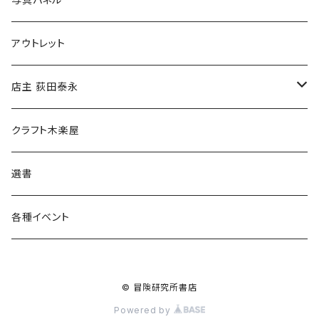
マグカップ
アウトレット
傘
店主 荻田泰永
食料品
書籍
クラフト木楽屋
その他
ウェア
選書
各種イベント
© 冒険研究所書店
Powered by