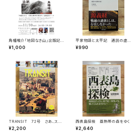
角幡唯介「地図なき山」出版記念
平家物語と太平記 通説の虚
トークイベント録画視聴権
像を暴く
¥1,000
¥990
TRANSIT 72号 さあ、スペ
西表島探検 亜熱帯の森をゆく
インへ！ 太陽と海と土の国
¥2,200
¥2,640