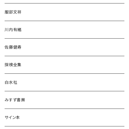
人文・社会
服部文祥
歴史・考古学
川内有緒
宗教・哲学・思想
佐藤健寿
民族・風習
探検全集
言語・ことば
白水社
政治・経済
みすず書房
経営・マネジメント
サイン本
科学・技術