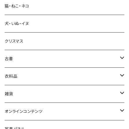
猫・ねこ・ネコ
教育・教養
犬・いぬ・イヌ
生活・暮らし
クリスマス
芸術・絵画・写真
古書
絵本・児童書
娯楽・エンターテインメント
古書セット
衣料品
美術
POLEWARDS
雑貨
Tシャツ
バッグ
オンラインコンテンツ
ブックカバー
冒険クロストーク
写真パネル