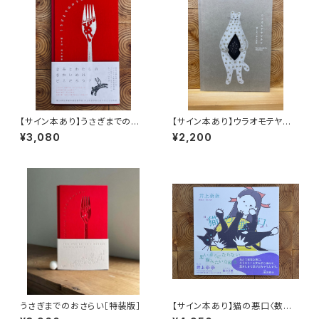
【サイン本あり】うさぎまでのお
【サイン本あり】ウラオモテヤマ
さらい［通常版］
ネコ
¥3,080
¥2,200
うさぎまでのおさらい［特装版］
【サイン本あり】猫の悪口〈数量
限定・オリジナルトート付き〉