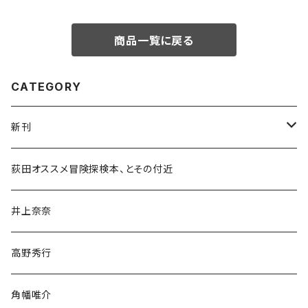
商品一覧に戻る
CATEGORY
新刊
和書
荻田オススメ冒険探検本、とその付近
文学・小説・物語
井上奈奈
随筆・ノンフィクション・その他
高野秀行
旅行・紀行
角幡唯介