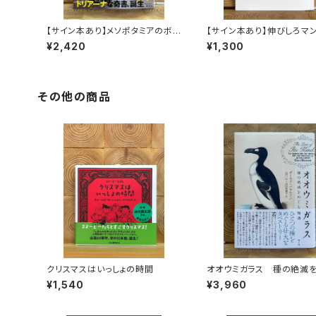
【サイン本あり】メソポタミアのボ
【サイン本あり】伸びしろマ
ート三人男
く！
¥2,420
¥1,300
その他の商品
クリスマスはいっしょの時間
オオウミガラス 種の絶滅
物語
¥1,540
¥3,960