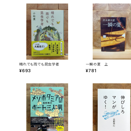
晴れでも雨でも昆虫学者
一瞬の夏 上
¥693
¥781