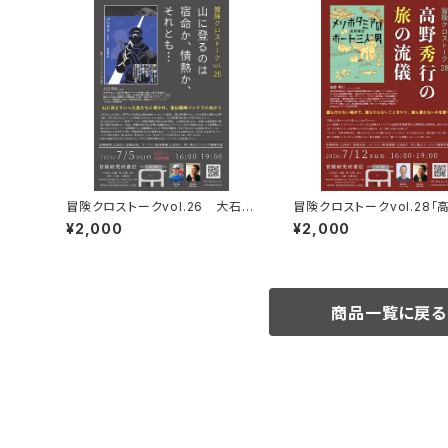
冒険クロストークvol.26 大石明
冒険クロストークvol.28「
弘「山に登るのは 宿命か、情熱か、
行の旅の流儀」録画視聴権
¥2,000
¥2,000
それとも…」録画視聴権
商品一覧に戻る