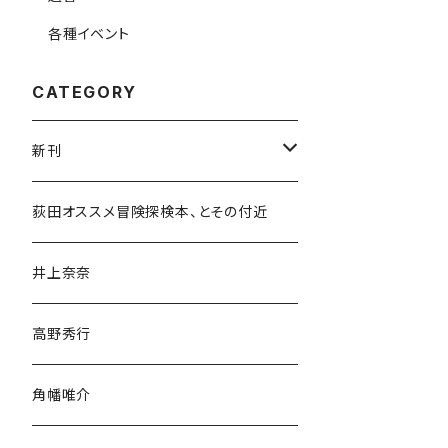
各種イベント
CATEGORY
新刊
和書
荻田オススメ冒険探検本、とその付近
文学・小説・物語
井上奈奈
随筆・ノンフィクション・その他
高野秀行
旅行・紀行
角幡唯介
人文・社会