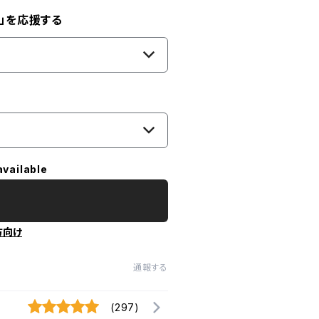
」を応援する
available
方向け
通報する
(297)