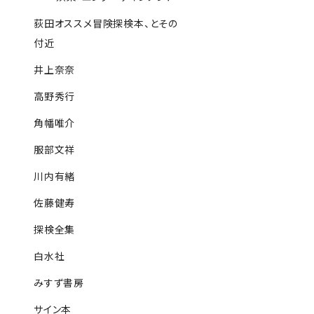
荻田オススメ冒険探検本、とその
付近
井上奈奈
高野秀行
角幡唯介
服部文祥
川内有緒
佐藤健寿
探検全集
白水社
みすず書房
サイン本