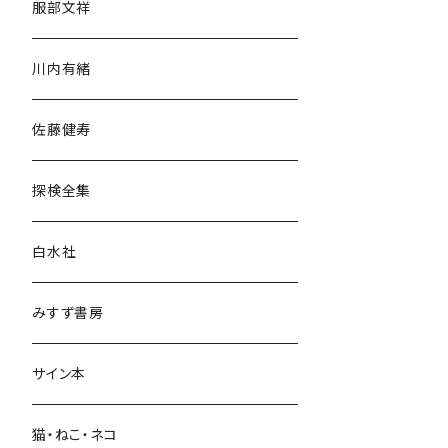
服部文祥
歴史・考古学
川内有緒
宗教・哲学・思想
佐藤健寿
民族・風習
探検全集
言語・ことば
白水社
政治・経済
みすず書房
経営・マネジメント
サイン本
科学・技術
猫・ねこ・ネコ
教育・教養