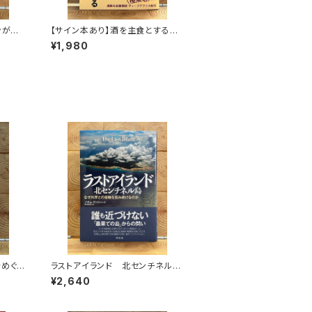
ンがゆ
【サイン本あり】酒を主食とする
人々 エチオピアの科学的秘境を
¥1,980
旅する
をめぐる
ラストアイランド 北センチネル
島 なぜ外界との接触を拒み続け
¥2,640
るのか