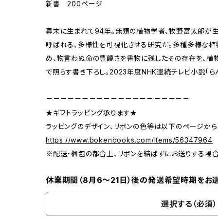
新書 200ページ
幕末に生まれて94年。無類の植物学者、牧野富太郎が
呼ばれる、多様性を可視化させる研究だ。多種多様な植
め、物言わぬ命の豊饒さを書物に残したその存在を、植
で照らす書き下ろし。2023年度NHK連続テレビ小説「
＝＝＝＝＝＝＝＝＝＝＝＝＝＝＝＝＝＝＝＝
★ギフトラッピング承ります★
ラッピングのデザイン、リボンの色等は以下のページから
https://www.bokenbooks.com/items/56347964
※配送・梱包の都合上、リボンを結ばずにお送りする場
休業期間（8月6〜21日）後の発送希望時期をお
選択する（必須）