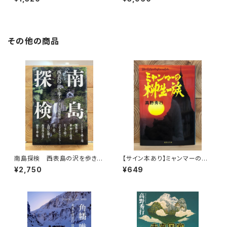
その他の商品
南島探検 西表島の沢を歩きつ
【サイン本あり】ミャンマーの柳
くす
生一族
¥2,750
¥649