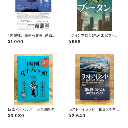
「角幡唯介最新報告会」録画視
【サイン本あり】未来国家ブータ
聴権
ン
¥1,000
¥968
四国八十八ヶ所 歩き遍路のた
ラストアイランド 北センチネル
めの完全ガイド
島 なぜ外界との接触を拒み続
¥3,080
¥2,640
けるのか