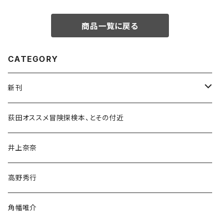
商品一覧に戻る
CATEGORY
新刊
和書
荻田オススメ冒険探検本、とその付近
文学・小説・物語
井上奈奈
随筆・ノンフィクション・その他
高野秀行
旅行・紀行
角幡唯介