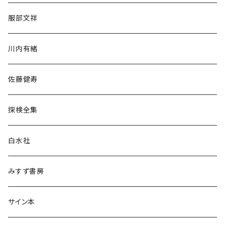
人文・社会
服部文祥
歴史・考古学
川内有緒
宗教・哲学・思想
佐藤健寿
民族・風習
探検全集
言語・ことば
白水社
政治・経済
みすず書房
経営・マネジメント
サイン本
科学・技術