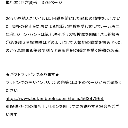
単行本：四六変形 376ページ
お互いを結んだザイルは、困難を前にした融和の精神を示してい
た。幾多の登山家たちによる挑戦と経験を受け継いで、一九五二
年秋、ジョン・ハントは第九次イギリス探検隊を組織した。総勢五
〇名を超える探検隊はどのようにして人類初の偉業を掴みとった
のか？息詰まる筆致で刻々と迫る世紀の瞬間を描く感動の名著。
＝＝＝＝＝＝＝＝＝＝＝＝＝＝＝＝＝＝＝＝
★ギフトラッピング承ります★
ラッピングのデザイン、リボンの色等は以下のページからご確認く
ださい
https://www.bokenbooks.com/items/56347964
※配送・梱包の都合上、リボンを結ばずにお送りする場合もござ
います