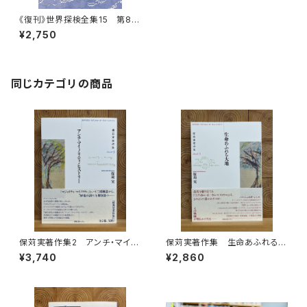
《復刊》世界探検全集15 第8回
配本「エベレスト登頂」
¥2,750
同じカテゴリの商品
保苅実著作集2 アンチ・マイノ
保苅実著作集 生命あふれる大
リティ・ヒストリー
地
¥3,740
¥2,860