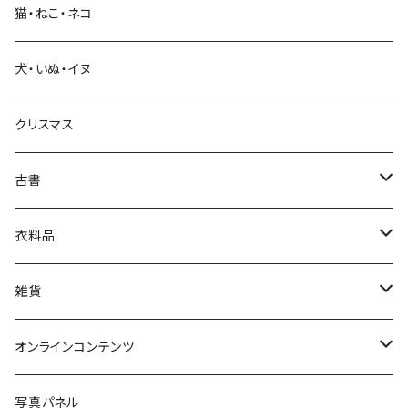
猫・ねこ・ネコ
教育・教養
犬・いぬ・イヌ
生活・暮らし
クリスマス
芸術・絵画・写真
古書
絵本・児童書
娯楽・エンターテインメント
古書セット
衣料品
美術
POLEWARDS
雑貨
Tシャツ
バッグ
オンラインコンテンツ
ブックカバー
冒険クロストーク
写真パネル