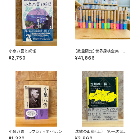
小泉八雲と妖怪
【数量限定】世界探検全集 全1
6巻＋全巻購入特典「第17巻（非
¥2,750
¥41,866
売品）」【当店限定】
小泉八雲 ラフカディオ・ヘルン
沈黙の山嶺（上） 第一次世界
大戦とマロリーのエヴェレスト
¥1,320
¥3,960