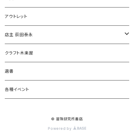
マグカップ
アウトレット
傘
店主 荻田泰永
食料品
書籍
クラフト木楽屋
その他
ウェア
選書
各種イベント
© 冒険研究所書店
Powered by