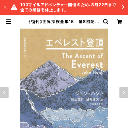
100マイルアドベンチャー開催のため、8月22日まで
全ての業務を休止します。
《復刊》世界探検全集15 第8回配本
「エベレスト登頂」 | 冒険研究所書店