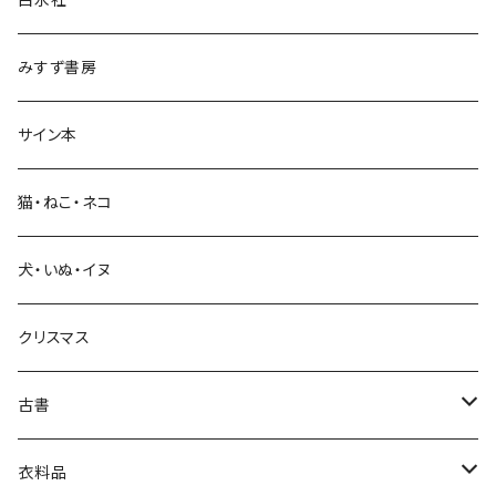
政治・経済
みすず書房
経営・マネジメント
サイン本
科学・技術
猫・ねこ・ネコ
教育・教養
犬・いぬ・イヌ
生活・暮らし
クリスマス
芸術・絵画・写真
古書
絵本・児童書
娯楽・エンターテインメント
古書セット
衣料品