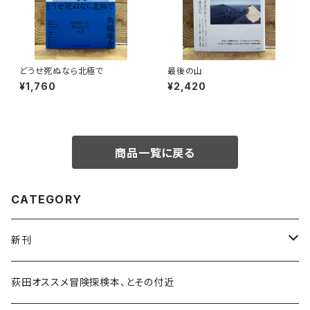
どうせ死ぬなら北極で
最後の山
¥1,760
¥2,420
商品一覧に戻る
CATEGORY
新刊
和書
荻田オススメ冒険探検本、とその付近