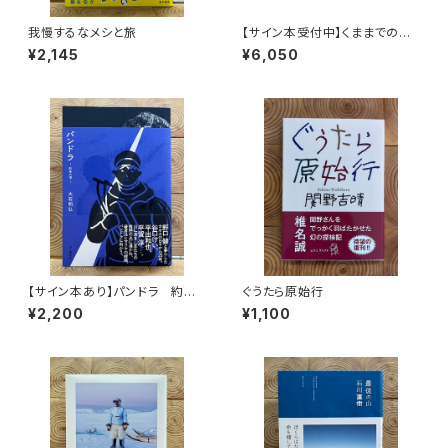
我慢するなメシと旅
【サイン本受付中】くままでのお
さらい〈特装新版〉
¥2,145
¥6,050
【サイン本あり】パンドラ 約束
ぐうたら原始行
の頂
¥2,200
¥1,100