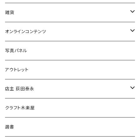
美術
POLEWARDS
雑貨
Tシャツ
バッグ
オンラインコンテンツ
ブックカバー
冒険クロストーク
写真パネル
マグカップ
アウトレット
傘
店主 荻田泰永
食料品
書籍
クラフト木楽屋
その他
ウェア
選書