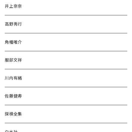
文学・小説・物語
井上奈奈
随筆・ノンフィクション・その他
高野秀行
旅行・紀行
角幡唯介
人文・社会
服部文祥
歴史・考古学
川内有緒
宗教・哲学・思想
佐藤健寿
民族・風習
探検全集
言語・ことば
白水社