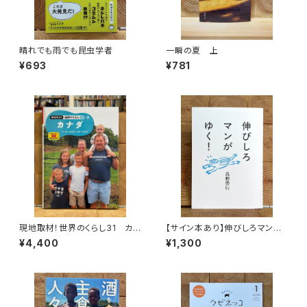
晴れでも雨でも昆虫学者
一瞬の夏 上
¥693
¥781
現地取材！世界のくらし31 カナ
【サイン本あり】伸びしろマンが
ダ
ゆく！
¥4,400
¥1,300