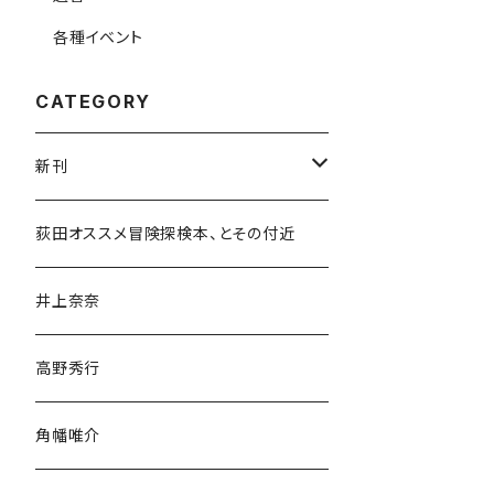
各種イベント
CATEGORY
新刊
和書
荻田オススメ冒険探検本、とその付近
文学・小説・物語
井上奈奈
随筆・ノンフィクション・その他
高野秀行
旅行・紀行
角幡唯介
人文・社会