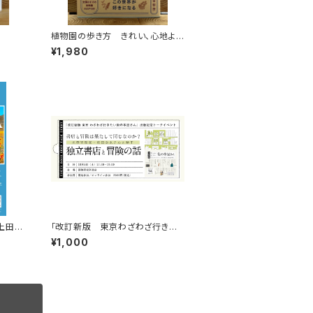
植物園の歩き方 きれい、心地よ
い、愛おしい さまざまな「うつくし
¥1,980
い」を求めて
 上田優
「改訂新版 東京わざわざ行きた
画視聴
い街の本屋さん」出版記念トークイ
¥1,000
ベント録画視聴権