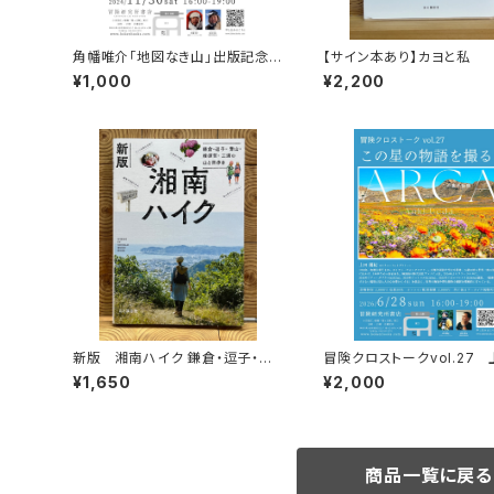
角幡唯介「地図なき山」出版記念ト
【サイン本あり】カヨと私
ークイベント録画視聴権
¥1,000
¥2,200
新版 湘南ハイク 鎌倉・逗子・葉
冒険クロストークvol.27
山・横須賀・三浦の山と海歩き
紀「この星の物語を撮る」録
¥1,650
¥2,000
権
商品一覧に戻る