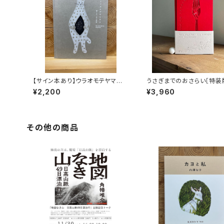
【サイン本あり】ウラオモテヤマネ
うさぎまでのおさらい［特装
コ
¥2,200
¥3,960
その他の商品