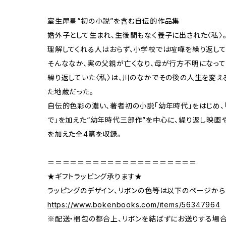
室生犀星“初の小説”を含む自伝的作品集
婚外子として生まれ、生後間もなく養子に出された〈私〉
理解してくれる人はおらず、小学校では喧嘩を繰り返し
そんななか、実の父親が亡くなり、母が行方不明になって
繰り返していた〈私〉は、川のなかでその後の人生を変え
た地蔵だった。
自伝的色彩の濃い、著者初の小説「幼年時代」をはじめ、
で」を加えた“幼年時代三部作”を中心に、繰り返し映画や
を加えた全4篇を収録。
＝＝＝＝＝＝＝＝＝＝＝＝＝＝＝＝＝＝＝＝
★ギフトラッピング承ります★
ラッピングのデザイン、リボンの色等は以下のページから
https://www.bokenbooks.com/items/56347964
※配送・梱包の都合上、リボンを結ばずにお送りする場