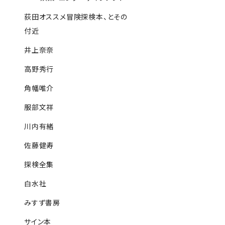
荻田オススメ冒険探検本、とその
付近
井上奈奈
高野秀行
角幡唯介
服部文祥
川内有緒
佐藤健寿
探検全集
白水社
みすず書房
サイン本