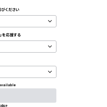
選びください
」を応援する
available
方向け