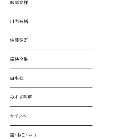
服部文祥
歴史・考古学
川内有緒
宗教・哲学・思想
佐藤健寿
民族・風習
探検全集
言語・ことば
白水社
政治・経済
みすず書房
経営・マネジメント
サイン本
科学・技術
猫・ねこ・ネコ
教育・教養