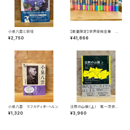
小泉八雲と妖怪
【数量限定】世界探検全集 全1
6巻＋全巻購入特典「第17巻（非
¥2,750
¥41,866
売品）」【当店限定】
小泉八雲 ラフカディオ・ヘルン
沈黙の山嶺（上） 第一次世界
大戦とマロリーのエヴェレスト
¥1,320
¥3,960