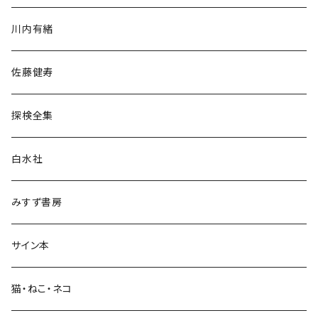
歴史・考古学
川内有緒
宗教・哲学・思想
佐藤健寿
民族・風習
探検全集
言語・ことば
白水社
政治・経済
みすず書房
経営・マネジメント
サイン本
科学・技術
猫・ねこ・ネコ
教育・教養