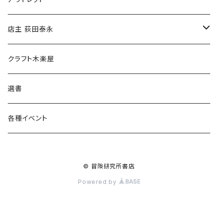
傘
店主 荻田泰永
食料品
書籍
クラフト木楽屋
その他
ウェア
選書
各種イベント
© 冒険研究所書店
Powered by