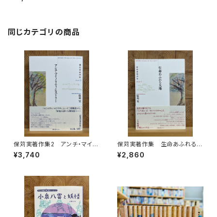
同じカテゴリの商品
保苅実著作集2 アンチ・マイノ
保苅実著作集 生命あふれる大
リティ・ヒストリー
地
¥3,740
¥2,860