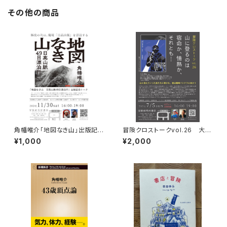
その他の商品
角幡唯介「地図なき山」出版記念
冒険クロストークvol.26 大石
トークイベント録画視聴権
明弘「山に登るのは 宿命か、情
¥1,000
¥2,000
熱か、それとも…」録画視聴権