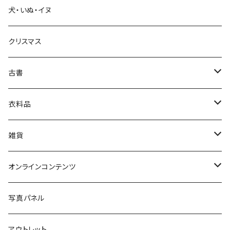
犬・いぬ・イヌ
生活・暮らし
クリスマス
芸術・絵画・写真
古書
絵本・児童書
娯楽・エンターテインメント
古書セット
衣料品
美術
POLEWARDS
雑貨
Tシャツ
バッグ
オンラインコンテンツ
ブックカバー
冒険クロストーク
写真パネル
マグカップ
アウトレット