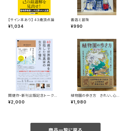
【サイン本あり】 43歳頂点論
書店と冒険
¥1,034
¥990
関健作・新刊出版記念トークイ
植物園の歩き方 きれい、心地
ベント録画視聴権
よい、愛おしい さまざまな「うつ
¥2,000
¥1,980
くしい」を求めて
商品一覧に戻る