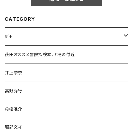
CATEGORY
新刊
和書
荻田オススメ冒険探検本、とその付近
文学・小説・物語
井上奈奈
随筆・ノンフィクション・その他
高野秀行
旅行・紀行
角幡唯介
人文・社会
服部文祥