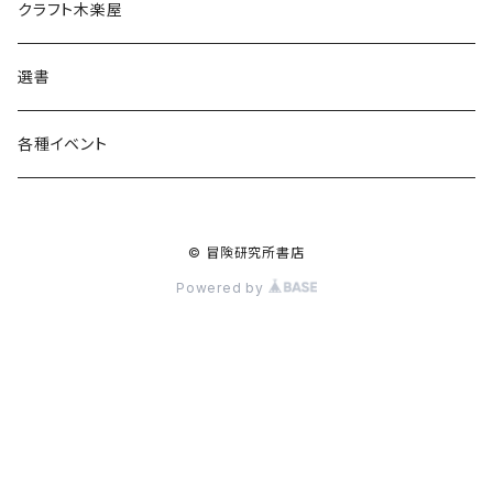
食料品
書籍
クラフト木楽屋
その他
ウェア
選書
各種イベント
© 冒険研究所書店
Powered by