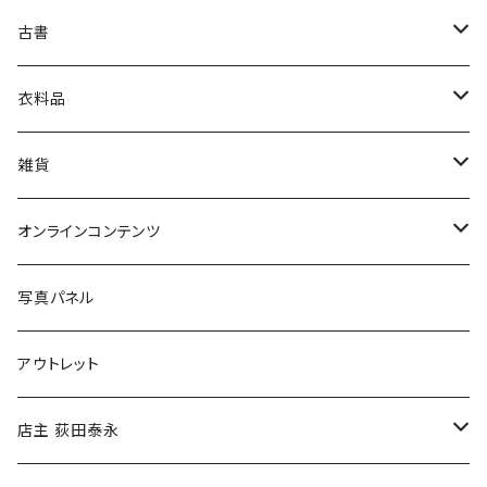
古書
絵本・児童書
娯楽・エンターテインメント
古書セット
衣料品
美術
POLEWARDS
雑貨
Tシャツ
バッグ
オンラインコンテンツ
ブックカバー
冒険クロストーク
写真パネル
マグカップ
アウトレット
傘
店主 荻田泰永