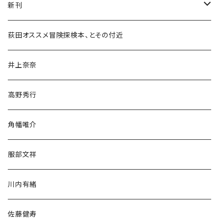
新刊
和書
荻田オススメ冒険探検本、とその付近
文学・小説・物語
井上奈奈
随筆・ノンフィクション・その他
高野秀行
旅行・紀行
角幡唯介
人文・社会
服部文祥
歴史・考古学
川内有緒
宗教・哲学・思想
佐藤健寿