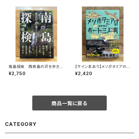
南島探検 西表島の沢を歩きつ
【サイン本あり】メソポタミアの
くす
ボート三人男
¥2,750
¥2,420
商品一覧に戻る
CATEGORY