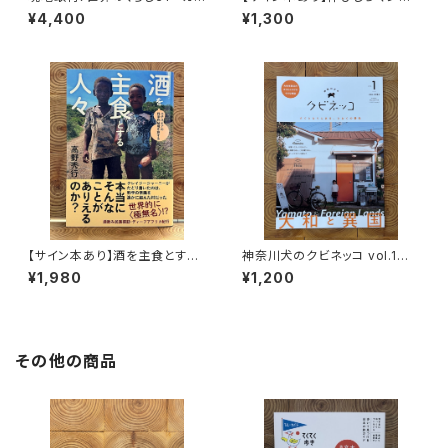
ダ
ゆく！
¥4,400
¥1,300
【サイン本あり】酒を主食とする
神奈川犬のクビネッコ vol.1
人々 エチオピアの科学的秘境
特集：大和と異国
¥1,980
¥1,200
を旅する
その他の商品