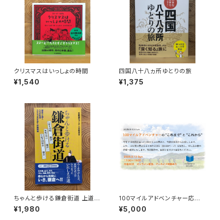
クリスマスはいっしょの時間
四国八十八ヵ所ゆとりの旅
¥1,540
¥1,375
ちゃんと歩ける鎌倉街道 上道・
100マイルアドベンチャー応援
中道・下道
企画 9月13日トーク＆100マ
¥1,980
¥5,000
イルの歴史ZINE贈呈