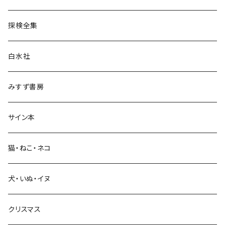
民族・風習
探検全集
言語・ことば
白水社
政治・経済
みすず書房
経営・マネジメント
サイン本
科学・技術
猫・ねこ・ネコ
教育・教養
犬・いぬ・イヌ
生活・暮らし
クリスマス
芸術・絵画・写真