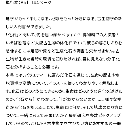
単行本：A5判 144ページ
地学がもっと楽しくなる、地球をもっと好きになる。古生物学の新
しい入門書ができました。
「化石」と聞いて、何を思い浮かべますか？ 博物館での人気者と
いえば恐竜など大型古生物の体化石ですが、彼らの暮らしぶりを
想像するには足跡や糞など生痕化石の調査も欠かせません。古
生物が生きた当時の環境を知りたければ、目に見えない分子化
石を分析することも必要です。
本書では、バラエティーに富んだ化石を通じて、生命の歴史や地
球環境の変動について、イラストを使ってわかりやすく解説しま
す。化石はどのようにできるのか、生命はどのような進化を遂げた
のか、化石から何がわかって、何がわからないのか……。様々な視
点から化石を捉えることで、生命とは何か、そして地球のあり方に
ついて、一緒に考えてみませんか？ 最新研究を多数ピックアップ
しているので、これから古生物学を学びたい方におすすめの一冊