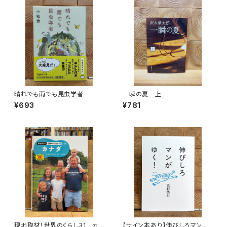
晴れでも雨でも昆虫学者
一瞬の夏 上
¥693
¥781
現地取材！世界のくらし31 カナ
【サイン本あり】伸びしろマンが