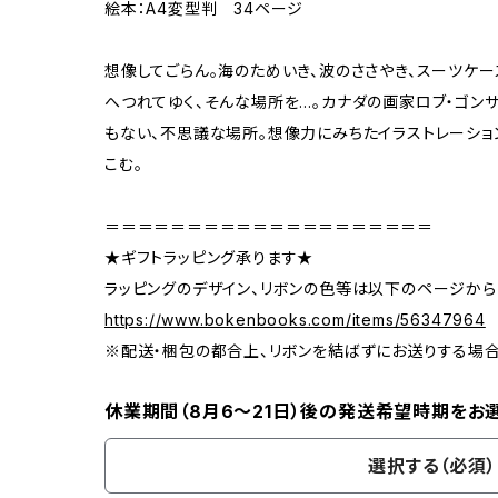
絵本：A4変型判 34ページ
想像してごらん。海のためいき、波のささやき、スーツケ
へつれてゆく、そんな場所を…。カナダの画家ロブ・ゴン
もない、不思議な場所。想像力にみちたイラストレーショ
こむ。
＝＝＝＝＝＝＝＝＝＝＝＝＝＝＝＝＝＝＝＝
★ギフトラッピング承ります★
ラッピングのデザイン、リボンの色等は以下のページから
https://www.bokenbooks.com/items/56347964
※配送・梱包の都合上、リボンを結ばずにお送りする場
休業期間（8月6〜21日）後の発送希望時期をお
選択する（必須）