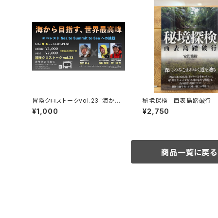
冒険クロストークvol.23「海から
秘境探検 西表島踏破行
目指す、世界最高峰」録画視聴権
¥1,000
¥2,750
商品一覧に戻る