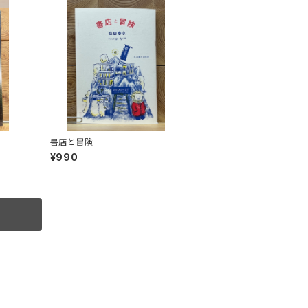
書店と冒険
¥990