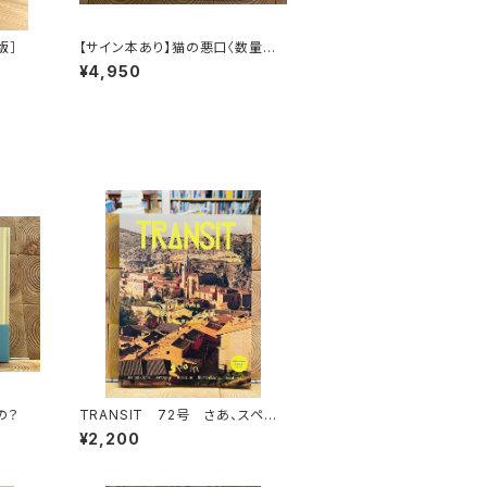
版］
【サイン本あり】猫の悪口〈数量限
定・オリジナルトート付き〉
¥4,950
の？
TRANSIT 72号 さあ、スペイ
ンへ！ 太陽と海と土の国
¥2,200