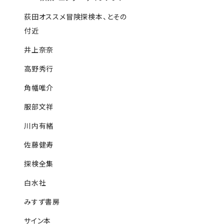
荻田オススメ冒険探検本、とその
付近
井上奈奈
高野秀行
角幡唯介
服部文祥
川内有緒
佐藤健寿
探検全集
白水社
みすず書房
サイン本