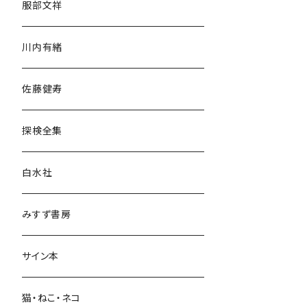
服部文祥
歴史・考古学
川内有緒
宗教・哲学・思想
佐藤健寿
民族・風習
探検全集
言語・ことば
白水社
政治・経済
みすず書房
経営・マネジメント
サイン本
科学・技術
猫・ねこ・ネコ
教育・教養