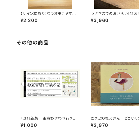
【サイン本あり】ウラオモテヤマネ
うさぎまでのおさらい［特装
コ
¥2,200
¥3,960
その他の商品
「改訂新版 東京わざわざ行きた
ごきぶりねえさん どこいく
い街の本屋さん」出版記念トークイ
¥1,000
¥2,970
ベント録画視聴権