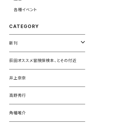
各種イベント
CATEGORY
新刊
和書
荻田オススメ冒険探検本、とその付近
文学・小説・物語
井上奈奈
随筆・ノンフィクション・その他
高野秀行
旅行・紀行
角幡唯介
人文・社会