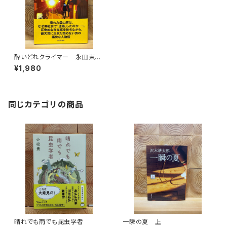
酔いどれクライマー 永田東一
郎物語
¥1,980
同じカテゴリの商品
晴れでも雨でも昆虫学者
一瞬の夏 上