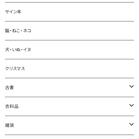
サイン本
科学・技術
猫・ねこ・ネコ
教育・教養
犬・いぬ・イヌ
生活・暮らし
クリスマス
芸術・絵画・写真
古書
絵本・児童書
娯楽・エンターテインメント
古書セット
衣料品
美術
POLEWARDS
雑貨