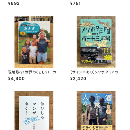
¥693
¥781
現地取材！世界のくらし31 カナ
【サイン本あり】メソポタミアの
ダ
ボート三人男
¥4,400
¥2,420