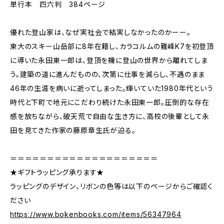
単行本 四六判 384ページ
優れた登山家は、なぜ実社会で結実しなかったのかーー。
東大のスキー山岳部に8年在籍し、カラコルムの難峰K7を初登頂
に導いた永田東一郎は、登頂を機に登山の世界から離れてしま
う。建築の道に進んだものの、次第に仕事を減らし、不遇のまま
46年の生涯を病いに逝ってしまった。輝いていた1980年代という
時代と下町で地元にこだわり続けた永田東一郎。圧倒的な存在
感を放ちながら、破天荒で自由な生き方に、高校の後輩として永
田を見てきた作家の藤原章生氏が迫る。
＝＝＝＝＝＝＝＝＝＝＝＝＝＝＝＝＝＝＝＝
★ギフトラッピング承ります★
ラッピングのデザイン、リボンの色等は以下のページからご確認く
ださい
https://www.bokenbooks.com/items/56347964