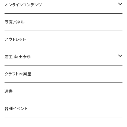
Tシャツ
バッグ
オンラインコンテンツ
ブックカバー
冒険クロストーク
写真パネル
マグカップ
アウトレット
傘
店主 荻田泰永
食料品
書籍
クラフト木楽屋
その他
ウェア
選書
各種イベント