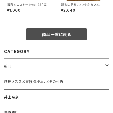
冒険クロストークvol.23「海か
語るに足る、ささやかな人生
ら目指す、世界最高峰」録画視聴
¥1,000
¥2,640
権
商品一覧に戻る
CATEGORY
新刊
和書
荻田オススメ冒険探検本、とその付近
文学・小説・物語
井上奈奈
随筆・ノンフィクション・その他
高野秀行