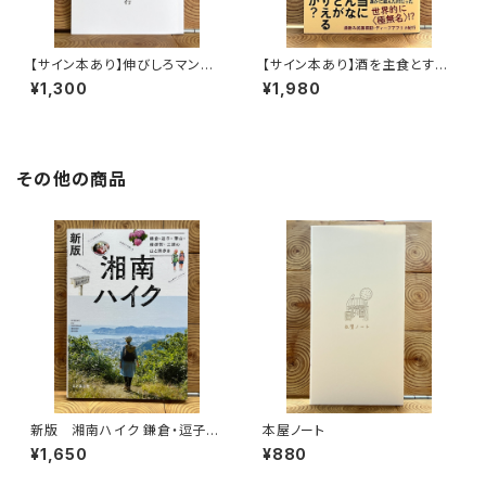
【サイン本あり】伸びしろマンが
【サイン本あり】酒を主食とする
ゆく！
人々 エチオピアの科学的秘境
¥1,300
¥1,980
を旅する
その他の商品
新版 湘南ハイク 鎌倉・逗子・
本屋ノート
葉山・横須賀・三浦の山と海歩き
¥1,650
¥880