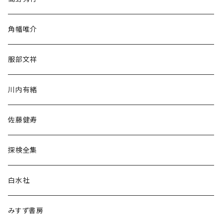
旅行・紀行
角幡唯介
人文・社会
服部文祥
歴史・考古学
川内有緒
宗教・哲学・思想
佐藤健寿
民族・風習
探検全集
言語・ことば
白水社
政治・経済
みすず書房
経営・マネジメント