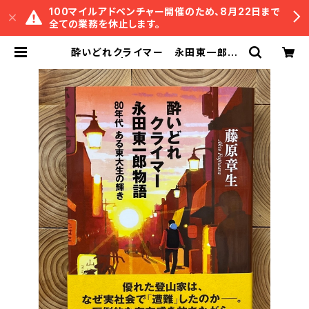
100マイルアドベンチャー開催のため、8月22日まで
全ての業務を休止します。
酔いどれクライマー 永田東一郎物
語 | 冒険研究所書店