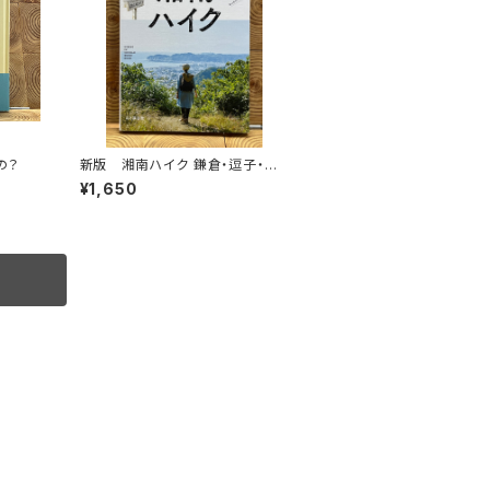
の？
新版 湘南ハイク 鎌倉・逗子・葉
山・横須賀・三浦の山と海歩き
¥1,650