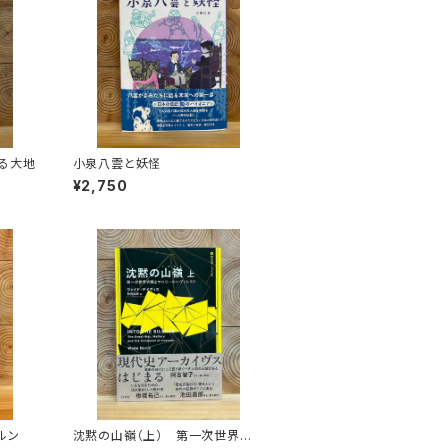
る大地
小泉八雲と妖怪
¥2,750
ルン
沈黙の山嶺（上） 第一次世界大