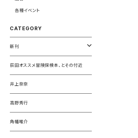
各種イベント
CATEGORY
新刊
和書
荻田オススメ冒険探検本、とその付近
文学・小説・物語
井上奈奈
随筆・ノンフィクション・その他
高野秀行
旅行・紀行
角幡唯介
人文・社会