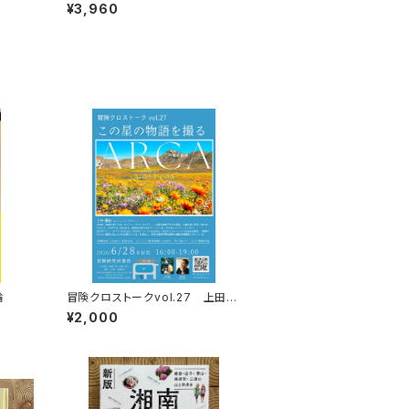
戦とマロリーのエヴェレスト
¥3,960
論
冒険クロストークvol.27 上田優
紀「この星の物語を撮る」録画視聴
¥2,000
権