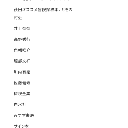
荻田オススメ冒険探検本、とその
付近
井上奈奈
高野秀行
角幡唯介
服部文祥
川内有緒
佐藤健寿
探検全集
白水社
みすず書房
サイン本