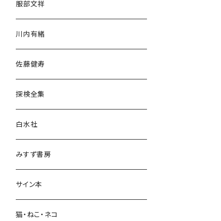
服部文祥
歴史・考古学
川内有緒
宗教・哲学・思想
佐藤健寿
民族・風習
探検全集
言語・ことば
白水社
政治・経済
みすず書房
経営・マネジメント
サイン本
科学・技術
猫・ねこ・ネコ
教育・教養