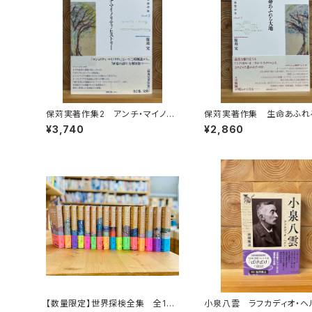
保苅実著作集2 アンチ・マイノリ
保苅実著作集 生命あふれ
ティ・ヒストリー
¥3,740
¥2,860
【数量限定】世界探検全集 全16
小泉八雲 ラフカディオ・ヘ