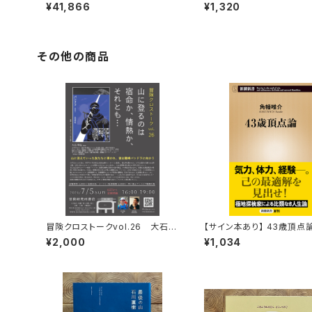
巻＋全巻購入特典「第17巻（非売
¥41,866
¥1,320
品）」【当店限定】
その他の商品
冒険クロストークvol.26 大石明
【サイン本あり】 43歳頂点
弘「山に登るのは 宿命か、情熱か、
¥2,000
¥1,034
それとも…」録画視聴権