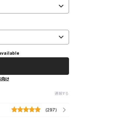
available
方向け
通報する
(297)