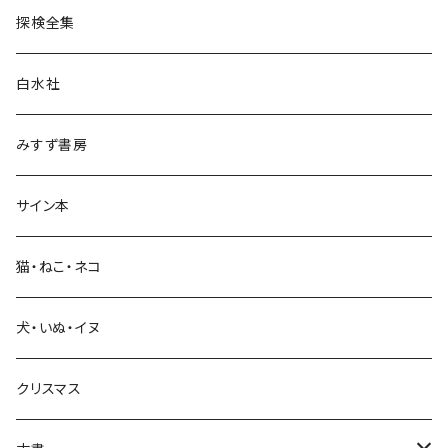
探検全集
言語・ことば
白水社
政治・経済
みすず書房
経営・マネジメント
サイン本
科学・技術
猫・ねこ・ネコ
教育・教養
犬・いぬ・イヌ
生活・暮らし
クリスマス
芸術・絵画・写真