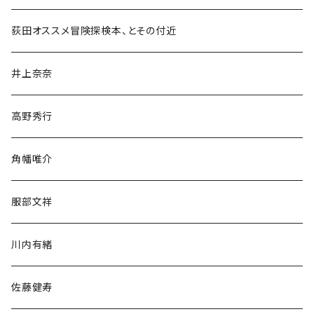
和書
荻田オススメ冒険探検本、とその付近
文学・小説・物語
井上奈奈
随筆・ノンフィクション・その他
高野秀行
旅行・紀行
角幡唯介
人文・社会
服部文祥
歴史・考古学
川内有緒
宗教・哲学・思想
佐藤健寿
民族・風習