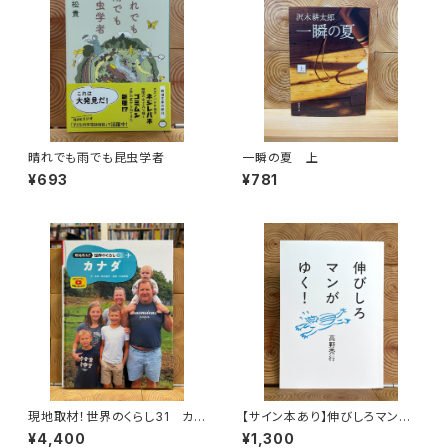
晴れでも雨でも昆虫学者
一瞬の夏 上
¥693
¥781
現地取材！世界のくらし31 カナ
【サイン本あり】伸びしろマンが
ダ
ゆく！
¥4,400
¥1,300