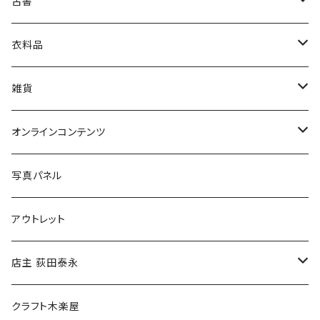
古書
絵本・児童書
娯楽・エンターテインメント
古書セット
衣料品
美術
POLEWARDS
雑貨
Tシャツ
バッグ
オンラインコンテンツ
ブックカバー
冒険クロストーク
写真パネル
マグカップ
アウトレット
傘
店主 荻田泰永
食料品
書籍
クラフト木楽屋