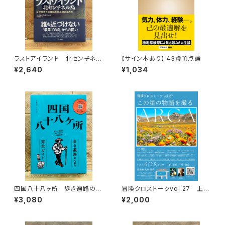
ラストアイランド 北センチネル
【サイン本あり】 43歳頂点論
島 なぜ外界との接触を拒み続
¥2,640
¥1,034
けるのか
四国八十八ヶ所 歩き遍路のた
冒険クロストークvol.27 上田
めの完全ガイド
優紀「この星の物語を撮る」録画
¥3,080
¥2,000
視聴権