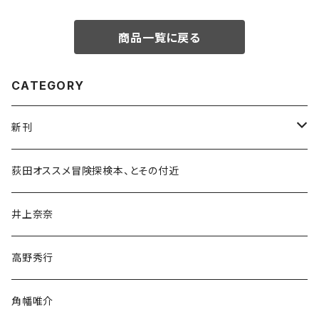
商品一覧に戻る
CATEGORY
新刊
和書
荻田オススメ冒険探検本、とその付近
文学・小説・物語
井上奈奈
随筆・ノンフィクション・その他
高野秀行
旅行・紀行
角幡唯介