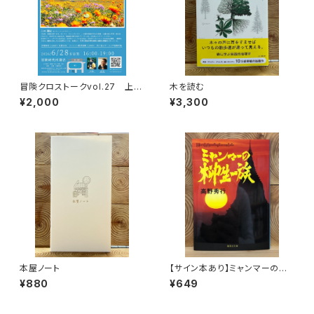
冒険クロストークvol.27 上田
木を読む
優紀「この星の物語を撮る」録画
¥2,000
¥3,300
視聴権
本屋ノート
【サイン本あり】ミャンマーの柳
生一族
¥880
¥649