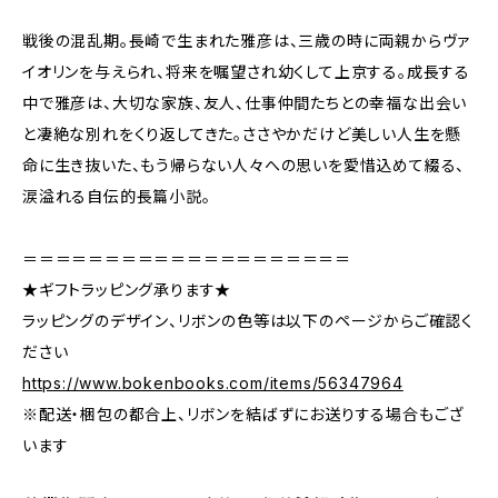
戦後の混乱期。長崎で生まれた雅彦は、三歳の時に両親からヴァ
イオリンを与えられ、将来を嘱望され幼くして上京する。成長する
中で雅彦は、大切な家族、友人、仕事仲間たちとの幸福な出会い
と凄絶な別れをくり返してきた。ささやかだけど美しい人生を懸
命に生き抜いた、もう帰らない人々への思いを愛惜込めて綴る、
涙溢れる自伝的長篇小説。
＝＝＝＝＝＝＝＝＝＝＝＝＝＝＝＝＝＝＝＝
★ギフトラッピング承ります★
ラッピングのデザイン、リボンの色等は以下のページからご確認く
ださい
https://www.bokenbooks.com/items/56347964
※配送・梱包の都合上、リボンを結ばずにお送りする場合もござ
います