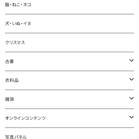
猫・ねこ・ネコ
教育・教養
犬・いぬ・イヌ
生活・暮らし
クリスマス
芸術・絵画・写真
古書
絵本・児童書
娯楽・エンターテインメント
古書セット
衣料品
美術
POLEWARDS
雑貨
Tシャツ
バッグ
オンラインコンテンツ
ブックカバー
冒険クロストーク
写真パネル