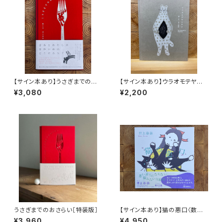
【サイン本あり】うさぎまでのお
【サイン本あり】ウラオモテヤマ
さらい［通常版］
ネコ
¥3,080
¥2,200
うさぎまでのおさらい［特装版］
【サイン本あり】猫の悪口〈数量
限定・オリジナルトート付き〉
¥3,960
¥4,950