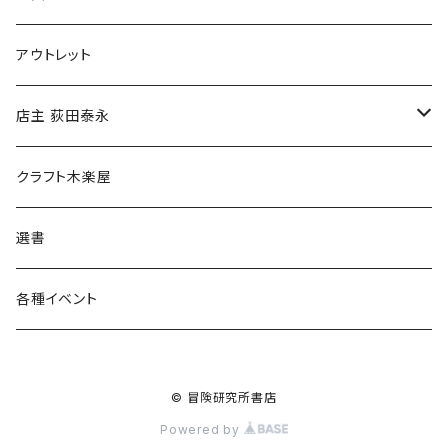
マグカップ
アウトレット
傘
店主 荻田泰永
食料品
書籍
クラフト木楽屋
その他
ウェア
選書
各種イベント
© 冒険研究所書店
Powered by