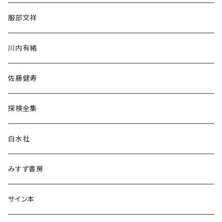
人文・社会
服部文祥
歴史・考古学
川内有緒
宗教・哲学・思想
佐藤健寿
民族・風習
探検全集
言語・ことば
白水社
政治・経済
みすず書房
経営・マネジメント
サイン本
科学・技術