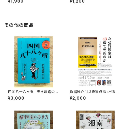
¥1,980
¥1,200
を旅する
その他の商品
四国八十八ヶ所 歩き遍路のた
角幡唯介「43歳頂点論」出版記
めの完全ガイド
念トークイベント録画視聴権
¥3,080
¥2,000