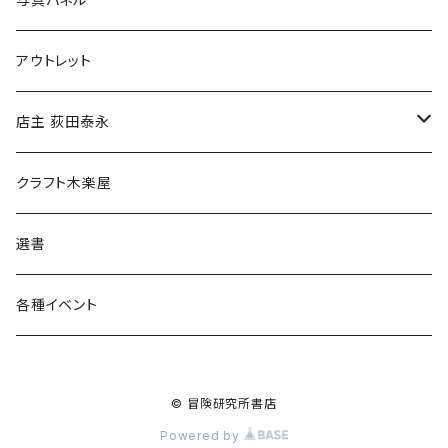
マグカップ
アウトレット
傘
店主 荻田泰永
食料品
書籍
クラフト木楽屋
その他
ウェア
選書
各種イベント
© 冒険研究所書店
Powered by