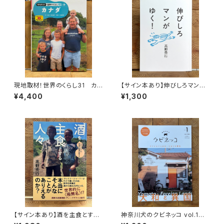
現地取材！世界のくらし31 カナ
【サイン本あり】伸びしろマンが
ダ
ゆく！
¥4,400
¥1,300
【サイン本あり】酒を主食とする
神奈川犬のクビネッコ vol.1
人々 エチオピアの科学的秘境
特集：大和と異国