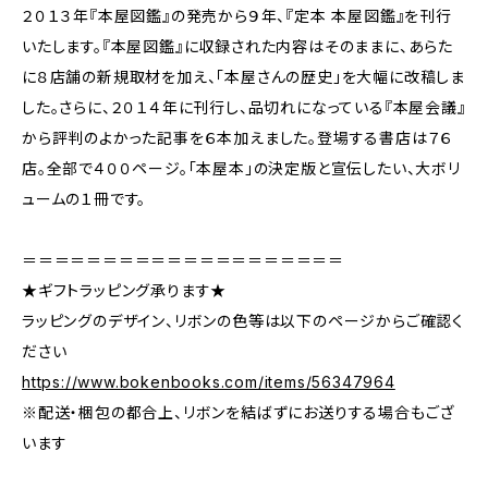
２０１３年『本屋図鑑』の発売から９年、『定本 本屋図鑑』を刊行
いたします。『本屋図鑑』に収録された内容はそのままに、あらた
に８店舗の新規取材を加え、「本屋さんの歴史」を大幅に改稿しま
した。さらに、２０１４年に刊行し、品切れになっている『本屋会議』
から評判のよかった記事を６本加えました。登場する書店は７６
店。全部で４００ページ。「本屋本」の決定版と宣伝したい、大ボリ
ュームの１冊です。
＝＝＝＝＝＝＝＝＝＝＝＝＝＝＝＝＝＝＝＝
★ギフトラッピング承ります★
ラッピングのデザイン、リボンの色等は以下のページからご確認く
ださい
https://www.bokenbooks.com/items/56347964
※配送・梱包の都合上、リボンを結ばずにお送りする場合もござ
います