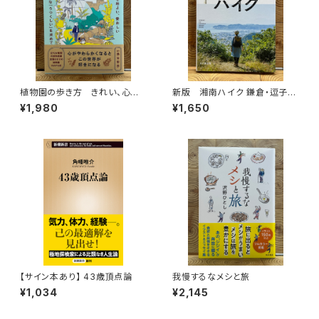
植物園の歩き方 きれい、心地
新版 湘南ハイク 鎌倉・逗子・
よい、愛おしい さまざまな「うつ
葉山・横須賀・三浦の山と海歩き
¥1,980
¥1,650
くしい」を求めて
【サイン本あり】 43歳頂点論
我慢するなメシと旅
¥1,034
¥2,145