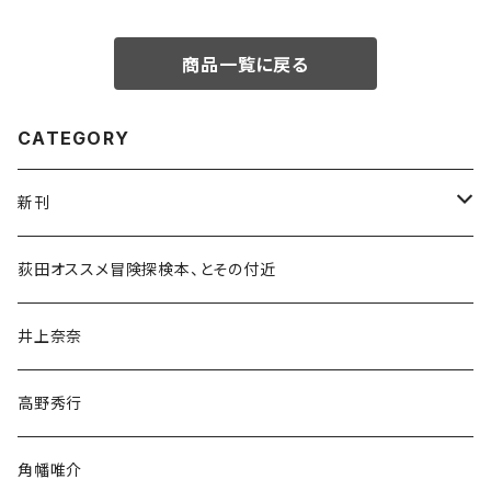
商品一覧に戻る
CATEGORY
新刊
和書
荻田オススメ冒険探検本、とその付近
文学・小説・物語
井上奈奈
随筆・ノンフィクション・その他
高野秀行
旅行・紀行
角幡唯介