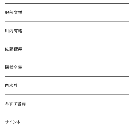
人文・社会
服部文祥
歴史・考古学
川内有緒
宗教・哲学・思想
佐藤健寿
民族・風習
探検全集
言語・ことば
白水社
政治・経済
みすず書房
経営・マネジメント
サイン本
科学・技術