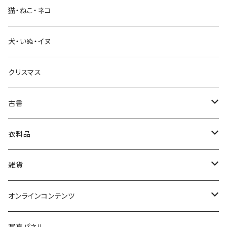
猫・ねこ・ネコ
教育・教養
犬・いぬ・イヌ
生活・暮らし
クリスマス
芸術・絵画・写真
古書
絵本・児童書
娯楽・エンターテインメント
古書セット
衣料品
美術
POLEWARDS
雑貨
Tシャツ
バッグ
オンラインコンテンツ
ブックカバー
冒険クロストーク
写真パネル