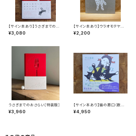
【サイン本あり】うさぎまでのお
【サイン本あり】ウラオモテヤマ
さらい［通常版］
ネコ
¥3,080
¥2,200
うさぎまでのおさらい［特装版］
【サイン本あり】猫の悪口〈数量
限定・オリジナルトート付き〉
¥3,960
¥4,950