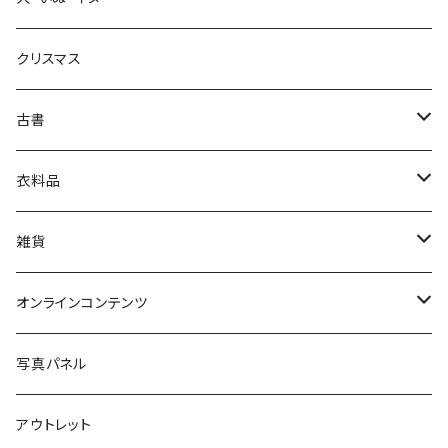
生活・暮らし
クリスマス
芸術・絵画・写真
古書
絵本・児童書
娯楽・エンターテインメント
古書セット
衣料品
美術
POLEWARDS
雑貨
Tシャツ
バッグ
オンラインコンテンツ
ブックカバー
冒険クロストーク
写真パネル
マグカップ
アウトレット