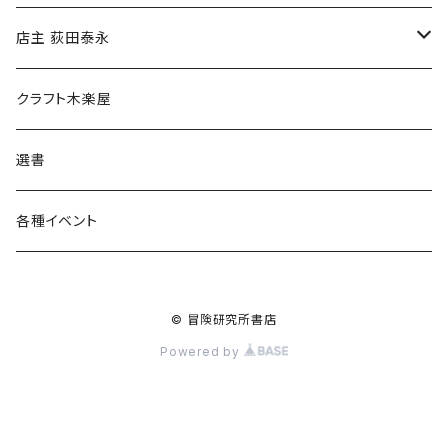
傘
店主 荻田泰永
食料品
書籍
クラフト木楽屋
その他
ウェア
選書
各種イベント
© 冒険研究所書店
Powered by