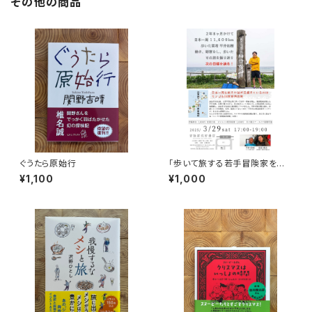
その他の商品
ぐうたら原始行
「歩いて旅する若手冒険家を青
田買い！平井佑樹 × 荻田泰永」
¥1,100
¥1,000
録画視聴権