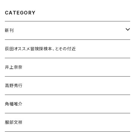
CATEGORY
新刊
和書
荻田オススメ冒険探検本、とその付近
文学・小説・物語
井上奈奈
随筆・ノンフィクション・その他
高野秀行
旅行・紀行
角幡唯介
人文・社会
服部文祥
歴史・考古学