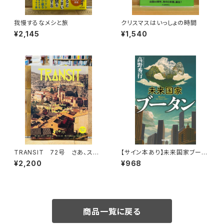
我慢するなメシと旅
クリスマスはいっしょの時間
¥2,145
¥1,540
TRANSIT 72号 さあ、スペ
【サイン本あり】未来国家ブータ
インへ！ 太陽と海と土の国
ン
¥2,200
¥968
商品一覧に戻る