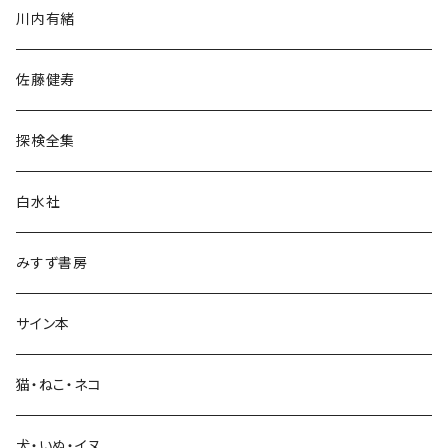
川内有緒
宗教・哲学・思想
佐藤健寿
民族・風習
探検全集
言語・ことば
白水社
政治・経済
みすず書房
経営・マネジメント
サイン本
科学・技術
猫・ねこ・ネコ
教育・教養
犬・いぬ・イヌ