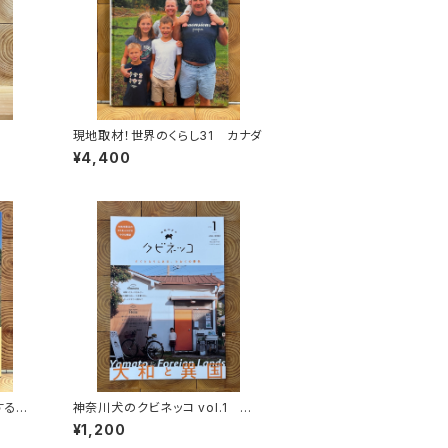
現地取材！世界のくらし31 カナダ
¥4,400
する
神奈川犬のクビネッコ vol.1 特
秘境を
集：大和と異国
¥1,200