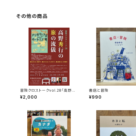
その他の商品
冒険クロストークvol.28「高野秀
書店と冒険
行の旅の流儀」録画視聴権
¥2,000
¥990