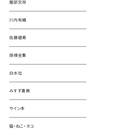
服部文祥
歴史・考古学
川内有緒
宗教・哲学・思想
佐藤健寿
民族・風習
探検全集
言語・ことば
白水社
政治・経済
みすず書房
経営・マネジメント
サイン本
科学・技術
猫・ねこ・ネコ
教育・教養