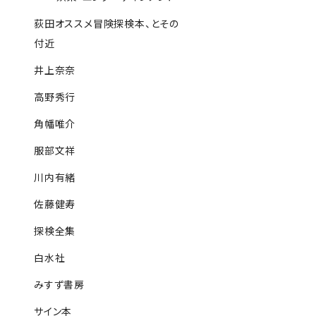
荻田オススメ冒険探検本、とその
付近
井上奈奈
高野秀行
角幡唯介
服部文祥
川内有緒
佐藤健寿
探検全集
白水社
みすず書房
サイン本