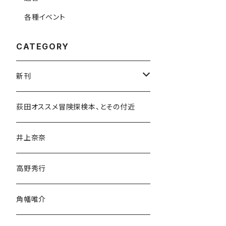
各種イベント
CATEGORY
新刊
和書
荻田オススメ冒険探検本、とその付近
文学・小説・物語
井上奈奈
随筆・ノンフィクション・その他
高野秀行
旅行・紀行
角幡唯介
人文・社会