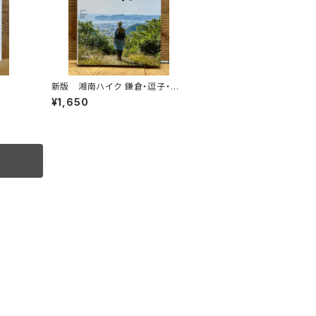
新版 湘南ハイク 鎌倉・逗子・葉
山・横須賀・三浦の山と海歩き
¥1,650