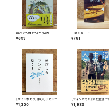
晴れでも雨でも昆虫学者
一瞬の夏 上
¥693
¥781
【サイン本あり】伸びしろマンがゆ
【サイン本あり】酒を主食と
く！
人々 エチオピアの科学的
¥1,300
¥1,980
旅する