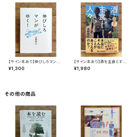
【サイン本あり】伸びしろマンが
【サイン本あり】酒を主食とする
ゆく！
人々 エチオピアの科学的秘境
¥1,300
¥1,980
を旅する
その他の商品