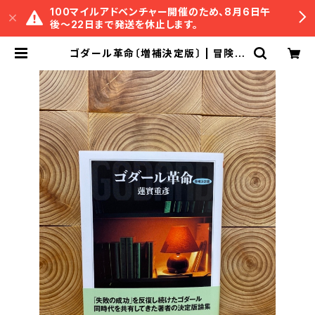
100マイルアドベンチャー開催のため、8月6日午
後〜22日まで発送を休止します。
ゴダール革命〔増補決定版〕 | 冒険研
究所書店