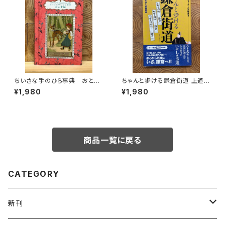
ちいさな手のひら事典 おとぎ
ちゃんと歩ける鎌倉街道 上道・
話
中道・下道
¥1,980
¥1,980
商品一覧に戻る
CATEGORY
新刊