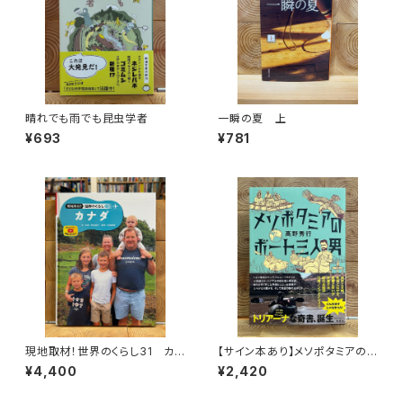
晴れでも雨でも昆虫学者
一瞬の夏 上
¥693
¥781
現地取材！世界のくらし31 カナ
【サイン本あり】メソポタミアの
ダ
ボート三人男
¥4,400
¥2,420