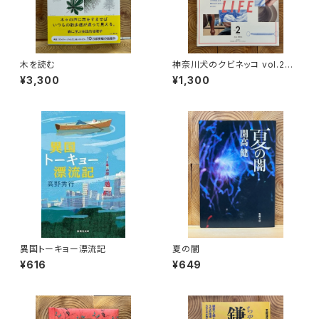
木を読む
神奈川犬のクビネッコ vol.2
特集：CRAFT on my LIFE
¥3,300
¥1,300
異国トーキョー漂流記
夏の闇
¥616
¥649