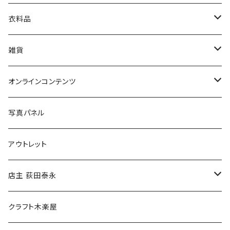
娯楽・エンターテインメント
古書セット
衣料品
美術
POLEWARDS
雑貨
Tシャツ
バッグ
オンラインコンテンツ
ブックカバー
冒険クロストーク
写真パネル
マグカップ
アウトレット
傘
店主 荻田泰永
食料品
書籍
クラフト木楽屋