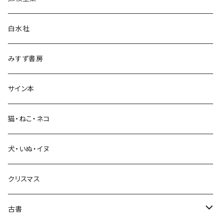
言語・ことば
白水社
政治・経済
みすず書房
経営・マネジメント
サイン本
科学・技術
猫・ねこ・ネコ
教育・教養
犬・いぬ・イヌ
生活・暮らし
クリスマス
芸術・絵画・写真
古書
絵本・児童書