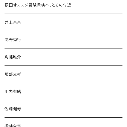
和書
荻田オススメ冒険探検本、とその付近
文学・小説・物語
井上奈奈
随筆・ノンフィクション・その他
高野秀行
旅行・紀行
角幡唯介
人文・社会
服部文祥
歴史・考古学
川内有緒
宗教・哲学・思想
佐藤健寿
民族・風習
探検全集