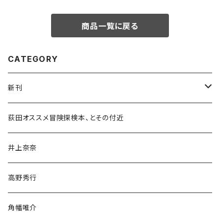
商品一覧に戻る
CATEGORY
新刊
和書
荻田オススメ冒険探検本、とその付近
文学・小説・物語
井上奈奈
随筆・ノンフィクション・その他
高野秀行
旅行・紀行
角幡唯介