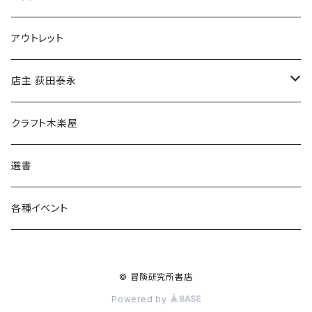
マグカップ
アウトレット
傘
店主 荻田泰永
食料品
書籍
クラフト木楽屋
その他
ウェア
選書
各種イベント
© 冒険研究所書店
Powered by