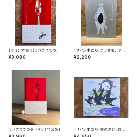
【サイン本あり】うさぎまでのお
【サイン本あり】ウラオモテヤマ
さらい［通常版］
ネコ
¥3,080
¥2,200
うさぎまでのおさらい［特装版］
【サイン本あり】猫の悪口〈数量
限定・オリジナルトート付き〉
¥3,960
¥4,950