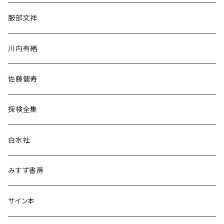
人文・社会
服部文祥
歴史・考古学
川内有緒
宗教・哲学・思想
佐藤健寿
民族・風習
探検全集
言語・ことば
白水社
政治・経済
みすず書房
経営・マネジメント
サイン本
科学・技術