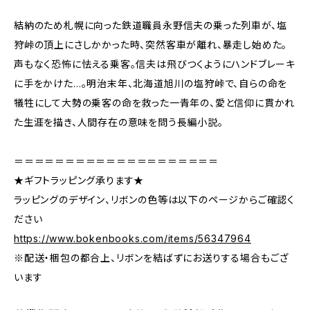
結納のため札幌に向った鉄道職員永野信夫の乗った列車が、塩
狩峠の頂上にさしかかった時、突然客車が離れ、暴走し始めた。
声もなく恐怖に怯える乗客。信夫は飛びつくようにハンドブレーキ
に手をかけた…。明治末年、北海道旭川の塩狩峠で、自らの命を
犠牲にして大勢の乗客の命を救った一青年の、愛と信仰に貫かれ
た生涯を描き、人間存在の意味を問う長編小説。
＝＝＝＝＝＝＝＝＝＝＝＝＝＝＝＝＝＝＝＝
★ギフトラッピング承ります★
ラッピングのデザイン、リボンの色等は以下のページからご確認く
ださい
https://www.bokenbooks.com/items/56347964
※配送・梱包の都合上、リボンを結ばずにお送りする場合もござ
います