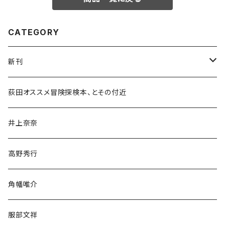
CATEGORY
新刊
和書
荻田オススメ冒険探検本、とその付近
文学・小説・物語
井上奈奈
随筆・ノンフィクション・その他
高野秀行
旅行・紀行
角幡唯介
人文・社会
服部文祥