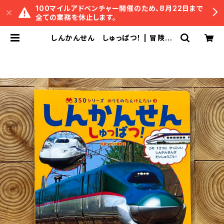
100マイルアドベンチャー開催のため、8月22日まで
全ての業務を休止します。
しんかんせん しゅっぱつ！ | 冒険研
究所書店