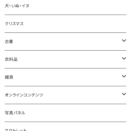
犬・いぬ・イヌ
生活・暮らし
クリスマス
芸術・絵画・写真
古書
絵本・児童書
娯楽・エンターテインメント
古書セット
衣料品
美術
POLEWARDS
雑貨
Tシャツ
バッグ
オンラインコンテンツ
ブックカバー
冒険クロストーク
写真パネル
マグカップ
アウトレット