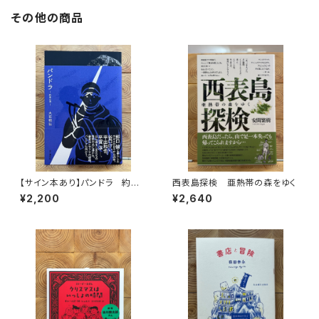
その他の商品
【サイン本あり】パンドラ 約束
西表島探検 亜熱帯の森をゆく
の頂
¥2,200
¥2,640