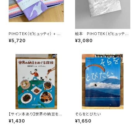
PIHOTEK（ピヒュッティ） + オリ
絵本 PIHOTEK（ピヒュッティ）
ジナルふろしき（薄紫）セット
北極を風と歩く
¥5,720
¥3,080
【サイン本あり】世界の納豆をめ
そらをとびたい
ぐる探検
¥1,430
¥1,650