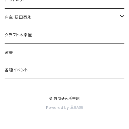
傘
店主 荻田泰永
食料品
書籍
クラフト木楽屋
その他
ウェア
選書
各種イベント
© 冒険研究所書店
Powered by