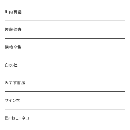
歴史・考古学
川内有緒
宗教・哲学・思想
佐藤健寿
民族・風習
探検全集
言語・ことば
白水社
政治・経済
みすず書房
経営・マネジメント
サイン本
科学・技術
猫・ねこ・ネコ
教育・教養