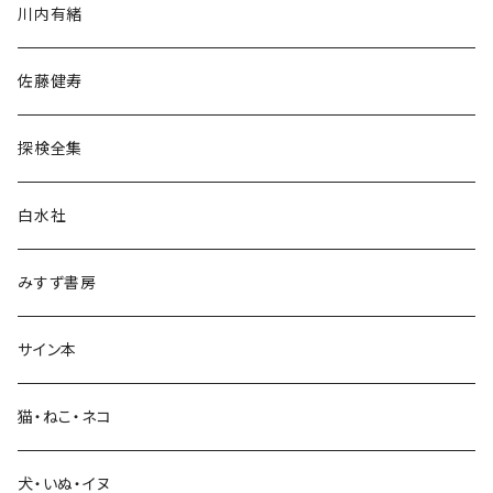
川内有緒
宗教・哲学・思想
佐藤健寿
民族・風習
探検全集
言語・ことば
白水社
政治・経済
みすず書房
経営・マネジメント
サイン本
科学・技術
猫・ねこ・ネコ
教育・教養
犬・いぬ・イヌ