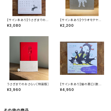
【サイン本あり】うさぎまでのお
【サイン本あり】ウラオモテヤマ
さらい［通常版］
ネコ
¥3,080
¥2,200
うさぎまでのおさらい［特装版］
【サイン本あり】猫の悪口〈数量
限定・オリジナルトート付き〉
¥3,960
¥4,950
その他の商品