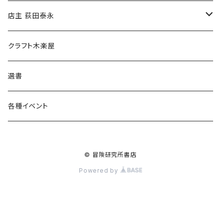
傘
店主 荻田泰永
食料品
書籍
クラフト木楽屋
その他
ウェア
選書
各種イベント
© 冒険研究所書店
Powered by