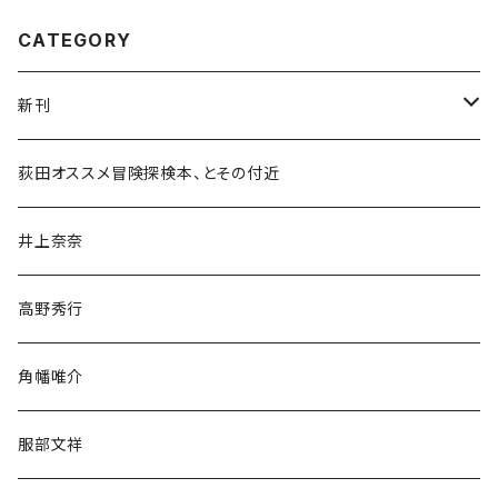
CATEGORY
新刊
和書
荻田オススメ冒険探検本、とその付近
文学・小説・物語
井上奈奈
随筆・ノンフィクション・その他
高野秀行
旅行・紀行
角幡唯介
人文・社会
服部文祥
歴史・考古学