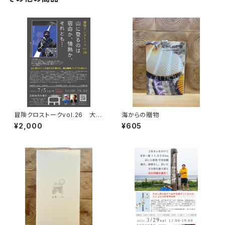
冒険クロストークvol.26 大石
海からの贈物
明弘「山に登るのは 宿命か、情
¥2,000
¥605
熱か、それとも…」録画視聴権