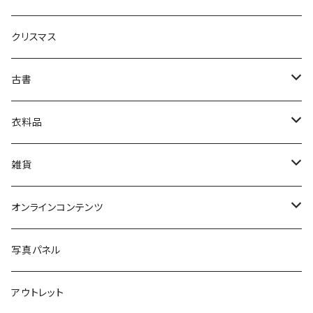
生活・暮らし
クリスマス
芸術・絵画・写真
古書
絵本・児童書
娯楽・エンターテインメント
古書セット
衣料品
美術
POLEWARDS
雑貨
Tシャツ
バッグ
オンラインコンテンツ
ブックカバー
冒険クロストーク
写真パネル
マグカップ
アウトレット