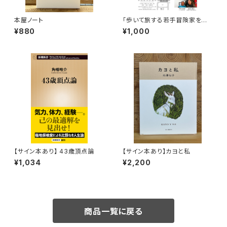
本屋ノート
「歩いて旅する若手冒険家を青
田買い！平井佑樹 × 荻田泰永」
¥880
¥1,000
録画視聴権
【サイン本あり】 43歳頂点論
【サイン本あり】カヨと私
¥1,034
¥2,200
商品一覧に戻る