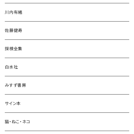
歴史・考古学
川内有緒
宗教・哲学・思想
佐藤健寿
民族・風習
探検全集
言語・ことば
白水社
政治・経済
みすず書房
経営・マネジメント
サイン本
科学・技術
猫・ねこ・ネコ
教育・教養