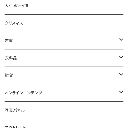
犬・いぬ・イヌ
生活・暮らし
クリスマス
芸術・絵画・写真
古書
絵本・児童書
娯楽・エンターテインメント
古書セット
衣料品
美術
POLEWARDS
雑貨
Tシャツ
バッグ
オンラインコンテンツ
ブックカバー
冒険クロストーク
写真パネル
マグカップ
アウトレット