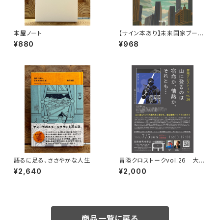
本屋ノート
【サイン本あり】未来国家ブータ
ン
¥880
¥968
語るに足る、ささやかな人生
冒険クロストークvol.26 大石
明弘「山に登るのは 宿命か、情
¥2,640
¥2,000
熱か、それとも…」録画視聴権
商品一覧に戻る