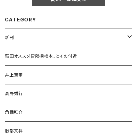
CATEGORY
新刊
和書
荻田オススメ冒険探検本、とその付近
文学・小説・物語
井上奈奈
随筆・ノンフィクション・その他
高野秀行
旅行・紀行
角幡唯介
人文・社会
服部文祥