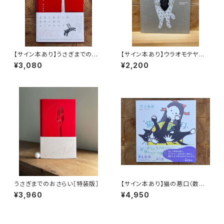
【サイン本あり】うさぎまでのお
【サイン本あり】ウラオモテヤマ
さらい［通常版］
ネコ
¥3,080
¥2,200
うさぎまでのおさらい［特装版］
【サイン本あり】猫の悪口〈数量
限定・オリジナルトート付き〉
¥3,960
¥4,950