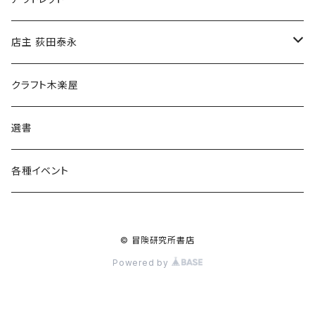
傘
店主 荻田泰永
食料品
書籍
クラフト木楽屋
その他
ウェア
選書
各種イベント
© 冒険研究所書店
Powered by