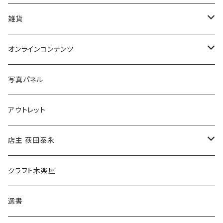
美術
POLEWARDS
雑貨
Tシャツ
バッグ
オンラインコンテンツ
ブックカバー
冒険クロストーク
写真パネル
マグカップ
アウトレット
傘
店主 荻田泰永
食料品
書籍
クラフト木楽屋
その他
ウェア
選書