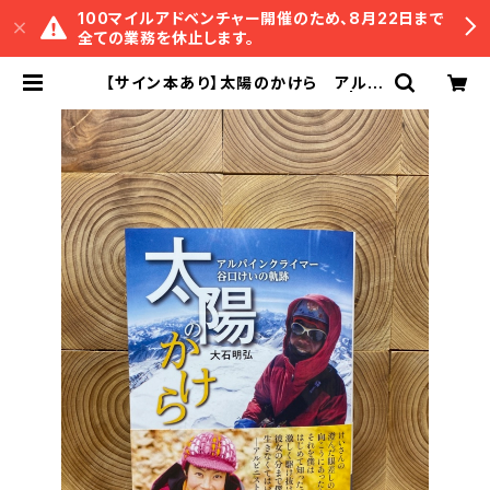
100マイルアドベンチャー開催のため、8月22日まで
全ての業務を休止します。
【サイン本あり】太陽のかけら アルパ
インクライマー谷口けいの軌跡 | 冒
険研究所書店