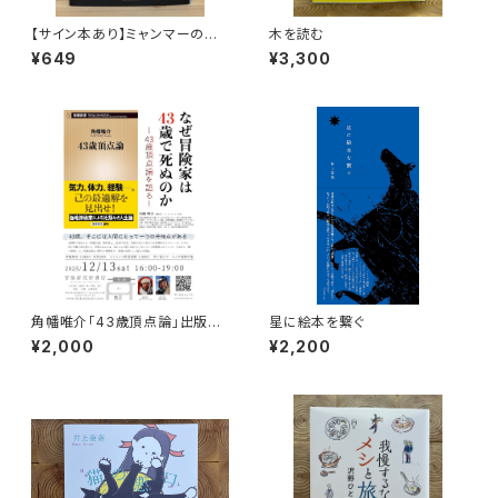
【サイン本あり】ミャンマーの柳
木を読む
生一族
¥649
¥3,300
角幡唯介「43歳頂点論」出版記
星に絵本を繋ぐ
念トークイベント録画視聴権
¥2,000
¥2,200