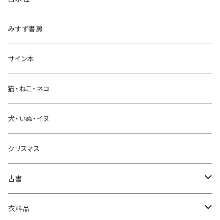
政治・経済
みすず書房
経営・マネジメント
サイン本
科学・技術
猫・ねこ・ネコ
教育・教養
犬・いぬ・イヌ
生活・暮らし
クリスマス
芸術・絵画・写真
古書
絵本・児童書
娯楽・エンターテインメント
古書セット
衣料品