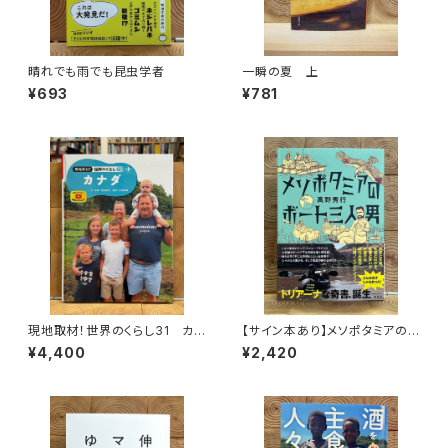
晴れでも雨でも昆虫学者
一瞬の夏 上
¥693
¥781
現地取材！世界のくらし31 カナ
【サイン本あり】メソポタミアの
ダ
ボート三人男
¥4,400
¥2,420