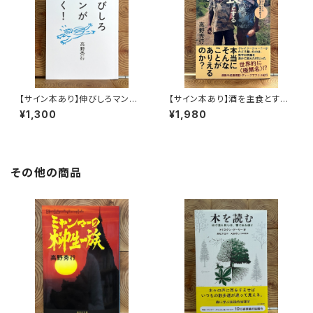
【サイン本あり】伸びしろマンが
【サイン本あり】酒を主食とする
ゆく！
人々 エチオピアの科学的秘境
¥1,300
¥1,980
を旅する
その他の商品