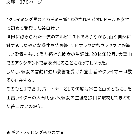
文庫 376ページ
“クライミング界のアカデミー賞”と称されるピオレドールを女性
で初めて受賞した谷口けい。
世界に認められた一流のアルピニストでありながら、山や自然に
対するしなやかな感性を持ち続け、ヒマラヤにもウラヤマにも等
しい愛情をもって登り続けた彼女の生涯は、2014年12月、大雪山
でのアクシデントで幕を閉じることになってしまった。
しかし、彼女の言動に強い影響を受けた登山者やクライマーは数
多く存在する。
そのひとりであり、パートナーとして何度も谷口と山をともにした
山岳ライターの大石明弘が、彼女の生涯を独自に取材してまとめ
た谷口けいの評伝。
＝＝＝＝＝＝＝＝＝＝＝＝＝＝＝＝＝＝＝＝
★ギフトラッピング承ります★