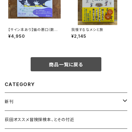
【サイン本あり】猫の悪口〈数量
我慢するなメシと旅
限定・オリジナルトート付き〉
¥4,950
¥2,145
商品一覧に戻る
CATEGORY
新刊
和書
荻田オススメ冒険探検本、とその付近