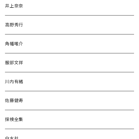
文学・小説・物語
井上奈奈
随筆・ノンフィクション・その他
高野秀行
旅行・紀行
角幡唯介
人文・社会
服部文祥
歴史・考古学
川内有緒
宗教・哲学・思想
佐藤健寿
民族・風習
探検全集
言語・ことば
白水社