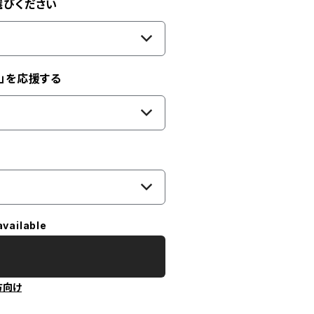
選びください
」を応援する
available
方向け