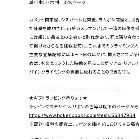
単行本：四六判 328ページ
カメット南東壁、シスパーレ北東壁、ラカポシ南壁と、世
た登攀を成功させ、山岳カメラマンとして一流の映像を
には親しい岳友との出会いと別れがあり、死と隣り合わ
て掲げたさらなる挑戦を前に、これまでのクライミング人
主要な登攀記録にはルート図のほかに、挿入されている
めば、本文とリンクした映像を見ることができる。リアル
パインクライミングの真髄に触れることのできる1冊。
＝＝＝＝＝＝＝＝＝＝＝＝＝＝＝＝＝＝＝＝
★ギフトラッピング承ります★
ラッピングのデザイン、リボンの色等は以下のページから
https://www.bokenbooks.com/items/56347964
※配送・梱包の都合上、リボンを結ばずにお送りする場