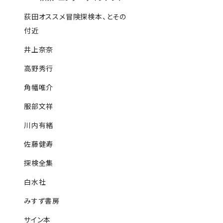
荻田オススメ冒険探検本、とその
付近
井上奈奈
高野秀行
角幡唯介
服部文祥
川内有緒
佐藤健寿
探検全集
白水社
みすず書房
サイン本