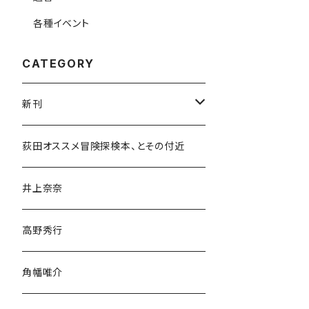
各種イベント
CATEGORY
新刊
和書
荻田オススメ冒険探検本、とその付近
文学・小説・物語
井上奈奈
随筆・ノンフィクション・その他
高野秀行
旅行・紀行
角幡唯介
人文・社会