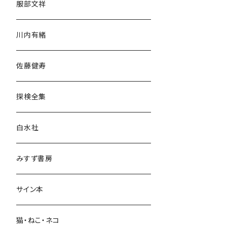
服部文祥
歴史・考古学
川内有緒
宗教・哲学・思想
佐藤健寿
民族・風習
探検全集
言語・ことば
白水社
政治・経済
みすず書房
経営・マネジメント
サイン本
科学・技術
猫・ねこ・ネコ
教育・教養