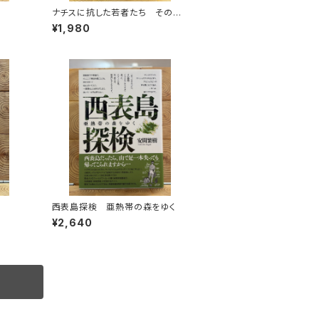
ナチスに抗した若者たち その生
き方を問う
¥1,980
西表島探検 亜熱帯の森をゆく
¥2,640