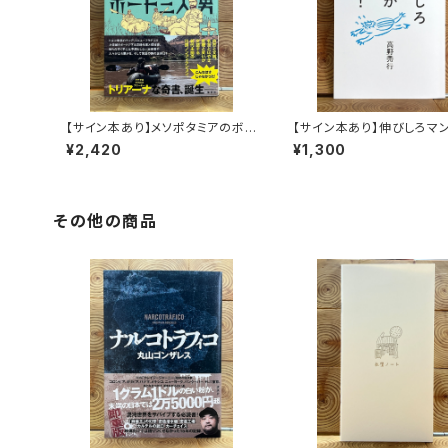
【サイン本あり】メソポタミアのボ
【サイン本あり】伸びしろマ
ート三人男
く！
¥2,420
¥1,300
その他の商品