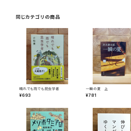
同じカテゴリの商品
晴れでも雨でも昆虫学者
一瞬の夏 上
¥693
¥781