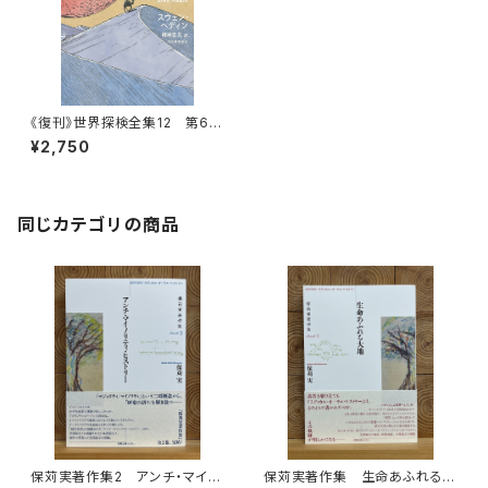
《復刊》世界探検全集12 第6回
配本「ゴビ砂漠探検記」
¥2,750
同じカテゴリの商品
保苅実著作集2 アンチ・マイノ
保苅実著作集 生命あふれる大