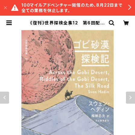
100マイルアドベンチャー開催のため、8月22日まで
全ての業務を休止します。
《復刊》世界探検全集12 第6回配本
「ゴビ砂漠探検記」 | 冒険研究所書店