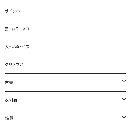
サイン本
科学・技術
猫・ねこ・ネコ
教育・教養
犬・いぬ・イヌ
生活・暮らし
クリスマス
芸術・絵画・写真
古書
絵本・児童書
娯楽・エンターテインメント
古書セット
衣料品
美術
POLEWARDS
雑貨