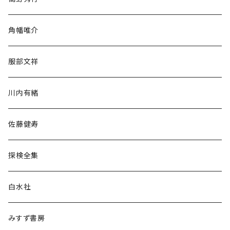
旅行・紀行
角幡唯介
人文・社会
服部文祥
歴史・考古学
川内有緒
宗教・哲学・思想
佐藤健寿
民族・風習
探検全集
言語・ことば
白水社
政治・経済
みすず書房
経営・マネジメント