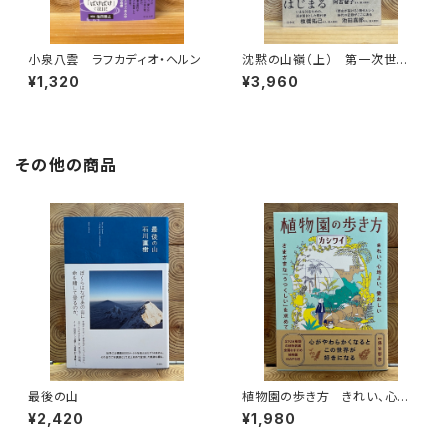
小泉八雲 ラフカディオ・ヘルン
沈黙の山嶺（上） 第一次世界
大戦とマロリーのエヴェレスト
¥1,320
¥3,960
その他の商品
最後の山
植物園の歩き方 きれい、心地
よい、愛おしい さまざまな「うつ
¥2,420
¥1,980
くしい」を求めて