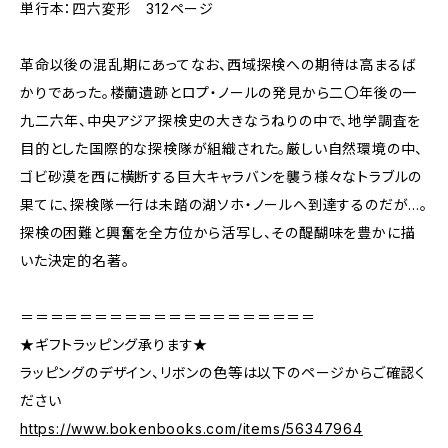
単行本：四六変形 312ページ
革命以後の混乱期にあってなお、西域探検への期待は高まるば
かりであった。楼蘭遺跡とロプ・ノールの発見から二〇年後の一
九二六年、中央アジア探検史の大きなうねりの中で、地学調査を
目的とした国際的な探検隊が組織された。厳しい自然環境の中、
ゴビ砂漠を西に横断する巨大キャラバンを襲う様々なトラブルの
果てに、探検隊一行は未踏の湖ソホ・ノールへ到達するのだが…。
探検の困難と興奮を全方位から活写し、その醍醐味を豊かに描
いた決定的名著。
＝＝＝＝＝＝＝＝＝＝＝＝＝＝＝＝＝＝＝＝
★ギフトラッピング承ります★
ラッピングのデザイン、リボンの色等は以下のページからご確認く
ださい
https://www.bokenbooks.com/items/56347964