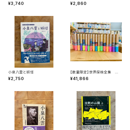
リティ・ヒストリー
地
¥3,740
¥2,860
小泉八雲と妖怪
【数量限定】世界探検全集 全1
6巻＋全巻購入特典「第17巻（非
¥2,750
¥41,866
売品）」【当店限定】