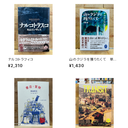
ナルコトラフィコ
山のクジラを獲りたくて 単独
忍び猟記（文庫版）
¥2,310
¥1,430