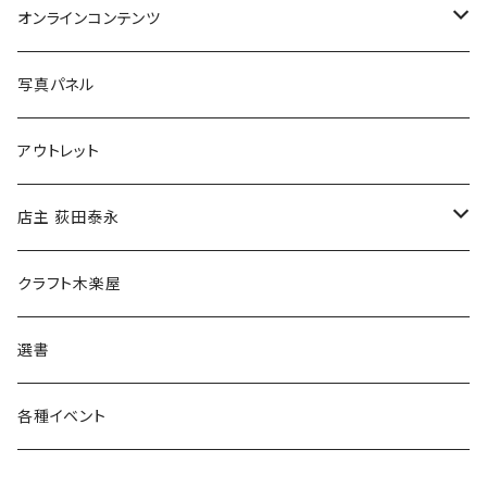
Tシャツ
バッグ
オンラインコンテンツ
ブックカバー
冒険クロストーク
写真パネル
マグカップ
アウトレット
傘
店主 荻田泰永
食料品
書籍
クラフト木楽屋
その他
ウェア
選書
各種イベント