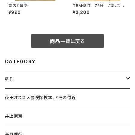
書店と冒険
TRANSIT 72号 さあ、スペ
インへ！ 太陽と海と土の国
¥990
¥2,200
商品一覧に戻る
CATEGORY
新刊
和書
荻田オススメ冒険探検本、とその付近
文学・小説・物語
井上奈奈
随筆・ノンフィクション・その他
高野秀行