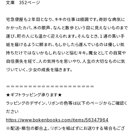
文庫 352ページ
宅急便屋も２年目となり、キキの仕事は順調です。奇妙な病気に
かかったカバ、木の歌声、なんと散歩という目に見えないものまで
運び、町の人にも温かく迎えられます。そんなとき、１通の黒い手
紙を届けるように頼まれ、もしかしたら運んでいるのは優しい気
持ちだけではないかもしれないと悩むキキ。魔女としての自覚や
自信喪失を経て、人の気持ちを思いやり、人生の大切なものに気
づいていく、少女の成長を描きます。
＝＝＝＝＝＝＝＝＝＝＝＝＝＝＝＝＝＝＝＝
★ギフトラッピング承ります★
ラッピングのデザイン、リボンの色等は以下のページからご確認く
ださい
https://www.bokenbooks.com/items/56347964
※配送・梱包の都合上、リボンを結ばずにお送りする場合もござ