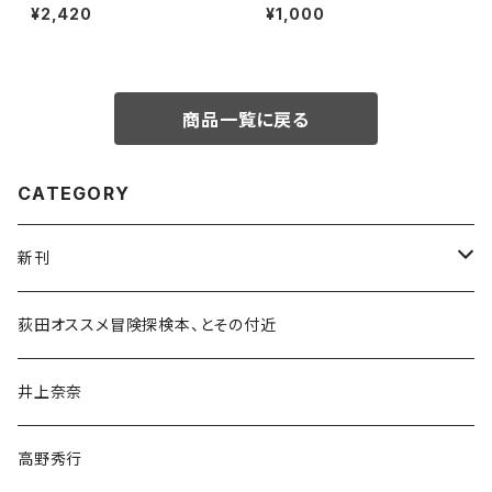
たい街の本屋さん」出版記念ト
¥2,420
¥1,000
ークイベント録画視聴権
商品一覧に戻る
CATEGORY
新刊
和書
荻田オススメ冒険探検本、とその付近
文学・小説・物語
井上奈奈
随筆・ノンフィクション・その他
高野秀行