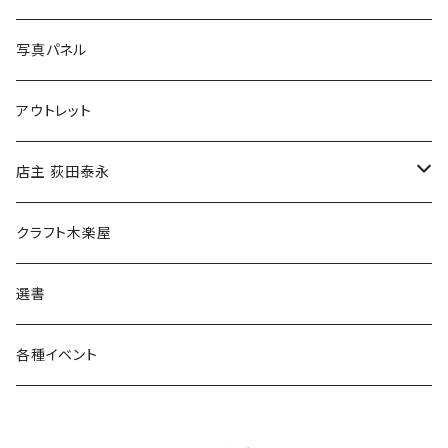
ブックカバー
冒険クロストーク
写真パネル
マグカップ
アウトレット
傘
店主 荻田泰永
食料品
書籍
クラフト木楽屋
その他
ウェア
選書
各種イベント