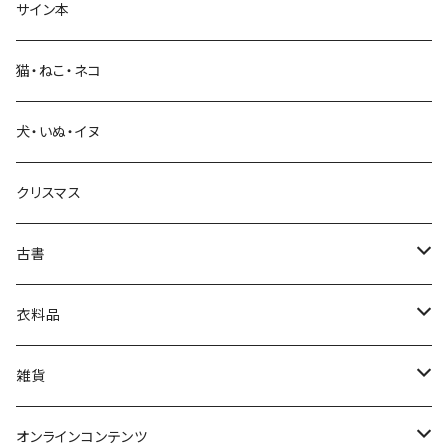
サイン本
科学・技術
猫・ねこ・ネコ
教育・教養
犬・いぬ・イヌ
生活・暮らし
クリスマス
芸術・絵画・写真
古書
絵本・児童書
娯楽・エンターテインメント
古書セット
衣料品
美術
POLEWARDS
雑貨
Tシャツ
バッグ
オンラインコンテンツ