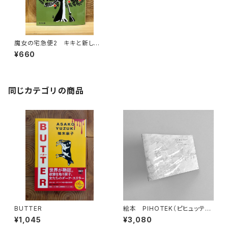
魔女の宅急便2 キキと新しい
魔法
¥660
同じカテゴリの商品
BUTTER
絵本 PIHOTEK（ピヒュッティ）
北極を風と歩く
¥1,045
¥3,080