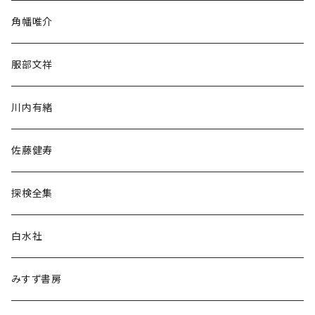
旅行・紀行
角幡唯介
人文・社会
服部文祥
歴史・考古学
川内有緒
宗教・哲学・思想
佐藤健寿
民族・風習
探検全集
言語・ことば
白水社
政治・経済
みすず書房
経営・マネジメント