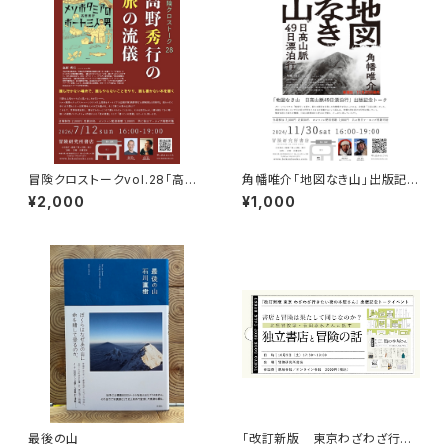
冒険クロストークvol.28「高野
角幡唯介「地図なき山」出版記念
秀行の旅の流儀」録画視聴権
トークイベント録画視聴権
¥2,000
¥1,000
最後の山
「改訂新版 東京わざわざ行き