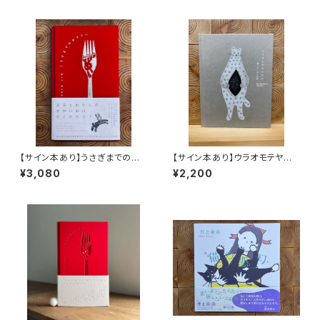
【サイン本あり】うさぎまでのお
【サイン本あり】ウラオモテヤマ
さらい［通常版］
ネコ
¥3,080
¥2,200