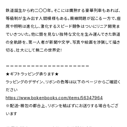
鉄道誕生から約二〇〇年。そこには爛熟する豪華列車もあれば、
等級制が生み出す人間模様もある。廃線問題が起こる一方で、座
席や照明は進化し、激化するスピード競争はついにリニア開発ま
でいきついた。他に類を見ない独特な文化を生み運んできた鉄道
の全軌跡を、第一人者が新聞や文学、写真や絵画を渉猟して描き
切る、壮大にして無二の世界史！
＝＝＝＝＝＝＝＝＝＝＝＝＝＝＝＝＝＝＝＝
★ギフトラッピング承ります★
ラッピングのデザイン、リボンの色等は以下のページからご確認く
ださい
https://www.bokenbooks.com/items/56347964
※配送・梱包の都合上、リボンを結ばずにお送りする場合もござ
います