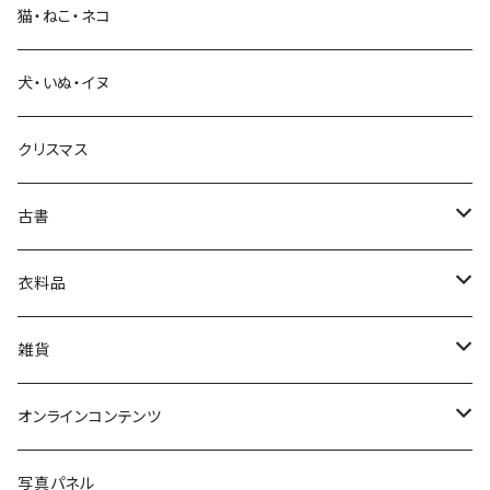
猫・ねこ・ネコ
教育・教養
犬・いぬ・イヌ
生活・暮らし
クリスマス
芸術・絵画・写真
古書
絵本・児童書
娯楽・エンターテインメント
古書セット
衣料品
美術
POLEWARDS
雑貨
Tシャツ
バッグ
オンラインコンテンツ
ブックカバー
冒険クロストーク
写真パネル