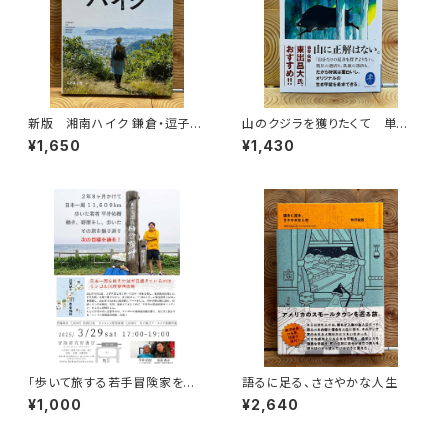
新版 湘南ハイク 鎌倉・逗子・
山のクジラを獲りたくて 単独
葉山・横須賀・三浦の山と海歩き
忍び猟記（文庫版）
¥1,650
¥1,430
「歩いて旅する若手冒険家を青
語るに足る、ささやかな人生
田買い！平井佑樹 × 荻田泰永」
¥1,000
¥2,640
録画視聴権