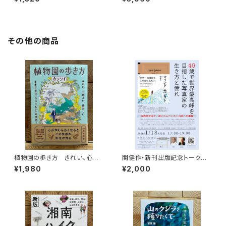
その他の商品
植物園の歩き方 きれい、心地
関健作・新刊出版記念トークイ
よい、愛おしい さまざまな「うつ
ベント録画視聴権
¥1,980
¥2,000
くしい」を求めて