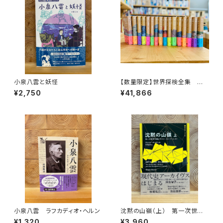
小泉八雲と妖怪
【数量限定】世界探検全集 全1
6巻＋全巻購入特典「第17巻（非
¥2,750
¥41,866
売品）」【当店限定】
小泉八雲 ラフカディオ・ヘルン
沈黙の山嶺（上） 第一次世界
大戦とマロリーのエヴェレスト
¥1,320
¥3,960