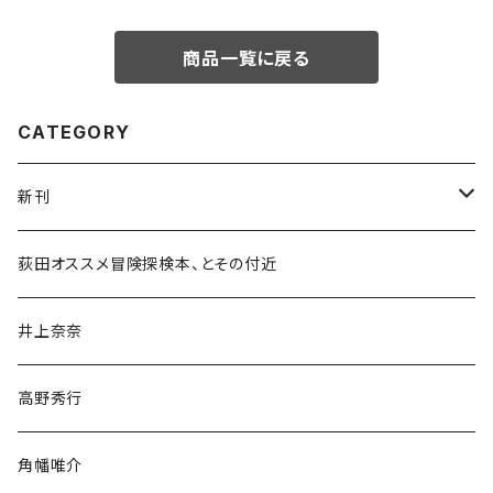
商品一覧に戻る
CATEGORY
新刊
和書
荻田オススメ冒険探検本、とその付近
文学・小説・物語
井上奈奈
随筆・ノンフィクション・その他
高野秀行
旅行・紀行
角幡唯介