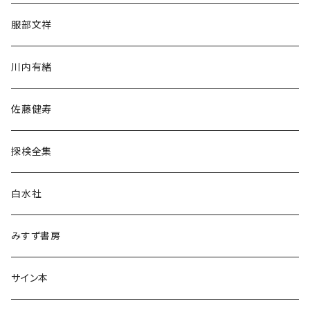
人文・社会
服部文祥
歴史・考古学
川内有緒
宗教・哲学・思想
佐藤健寿
民族・風習
探検全集
言語・ことば
白水社
政治・経済
みすず書房
経営・マネジメント
サイン本
科学・技術