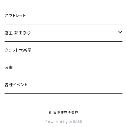
マグカップ
アウトレット
傘
店主 荻田泰永
食料品
書籍
クラフト木楽屋
その他
ウェア
選書
各種イベント
© 冒険研究所書店
Powered by