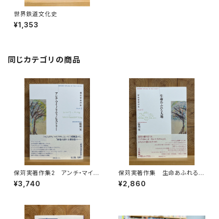
世界鉄道文化史
¥1,353
同じカテゴリの商品
保苅実著作集2 アンチ・マイノ
保苅実著作集 生命あふれる大
リティ・ヒストリー
地
¥3,740
¥2,860