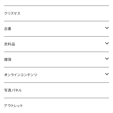
生活・暮らし
クリスマス
芸術・絵画・写真
古書
絵本・児童書
娯楽・エンターテインメント
古書セット
衣料品
美術
POLEWARDS
雑貨
Tシャツ
バッグ
オンラインコンテンツ
ブックカバー
冒険クロストーク
写真パネル
マグカップ
アウトレット