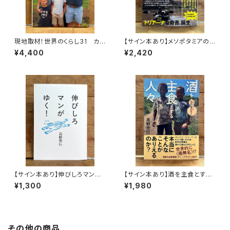
現地取材！世界のくらし31 カナ
【サイン本あり】メソポタミアの
ダ
ボート三人男
¥4,400
¥2,420
【サイン本あり】伸びしろマンが
【サイン本あり】酒を主食とする
ゆく！
人々 エチオピアの科学的秘境
¥1,300
¥1,980
を旅する
その他の商品