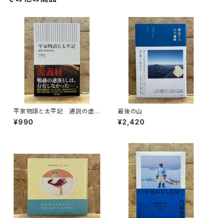
平家物語と太平記 通説の虚
最後の山
像を暴く
¥990
¥2,420