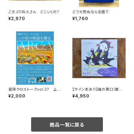
ごきぶりねえさん どこいくの？
どうせ死ぬなら北極で
¥2,970
¥1,760
冒険クロストークvol.27 上田
【サイン本あり】猫の悪口〈数量
優紀「この星の物語を撮る」録画
限定・オリジナルトート付き〉
¥2,000
¥4,950
視聴権
商品一覧に戻る