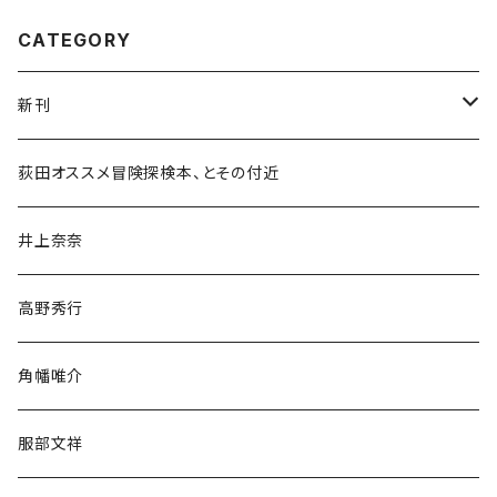
CATEGORY
新刊
和書
荻田オススメ冒険探検本、とその付近
文学・小説・物語
井上奈奈
随筆・ノンフィクション・その他
高野秀行
旅行・紀行
角幡唯介
人文・社会
服部文祥
歴史・考古学