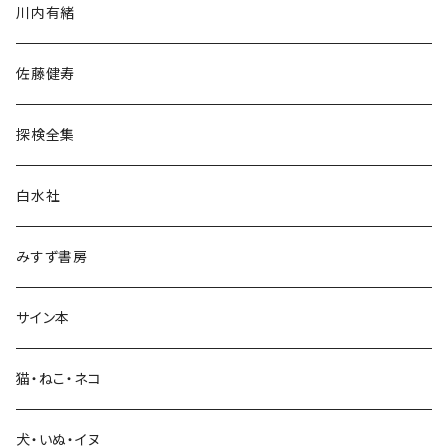
川内有緒
宗教・哲学・思想
佐藤健寿
民族・風習
探検全集
言語・ことば
白水社
政治・経済
みすず書房
経営・マネジメント
サイン本
科学・技術
猫・ねこ・ネコ
教育・教養
犬・いぬ・イヌ