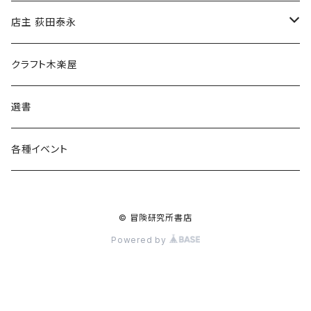
傘
店主 荻田泰永
食料品
書籍
クラフト木楽屋
その他
ウェア
選書
各種イベント
© 冒険研究所書店
Powered by