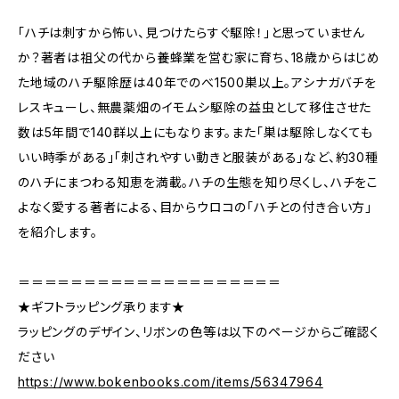
「ハチは刺すから怖い、見つけたらすぐ駆除！」と思っていません
か？著者は祖父の代から養蜂業を営む家に育ち、18歳からはじめ
た地域のハチ駆除歴は40年でのべ1500巣以上。アシナガバチを
レスキューし、無農薬畑のイモムシ駆除の益虫として移住させた
数は5年間で140群以上にもなります。また「巣は駆除しなくても
いい時季がある」「刺されやすい動きと服装がある」など、約30種
のハチにまつわる知恵を満載。ハチの生態を知り尽くし、ハチをこ
よなく愛する著者による、目からウロコの「ハチとの付き合い方」
を紹介します。
＝＝＝＝＝＝＝＝＝＝＝＝＝＝＝＝＝＝＝＝
★ギフトラッピング承ります★
ラッピングのデザイン、リボンの色等は以下のページからご確認く
ださい
https://www.bokenbooks.com/items/56347964