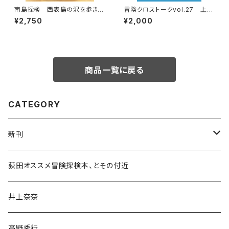
南島探検 西表島の沢を歩きつ
冒険クロストークvol.27 上田
くす
優紀「この星の物語を撮る」録画
¥2,750
¥2,000
視聴権
商品一覧に戻る
CATEGORY
新刊
和書
荻田オススメ冒険探検本、とその付近
文学・小説・物語
井上奈奈
随筆・ノンフィクション・その他
高野秀行