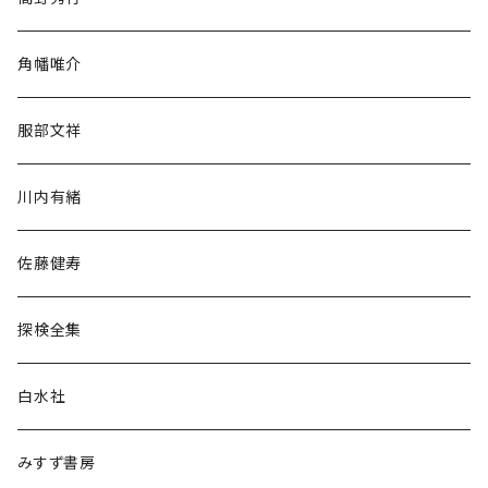
旅行・紀行
角幡唯介
人文・社会
服部文祥
歴史・考古学
川内有緒
宗教・哲学・思想
佐藤健寿
民族・風習
探検全集
言語・ことば
白水社
政治・経済
みすず書房
経営・マネジメント