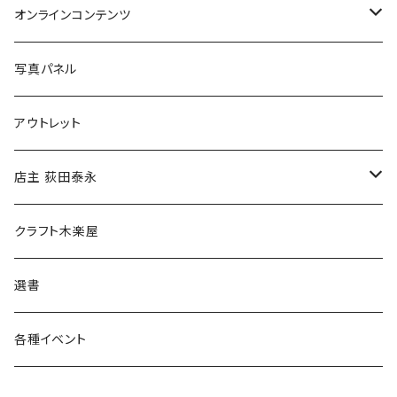
Tシャツ
バッグ
オンラインコンテンツ
ブックカバー
冒険クロストーク
写真パネル
マグカップ
アウトレット
傘
店主 荻田泰永
食料品
書籍
クラフト木楽屋
その他
ウェア
選書
各種イベント