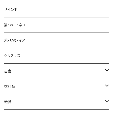
サイン本
科学・技術
猫・ねこ・ネコ
教育・教養
犬・いぬ・イヌ
生活・暮らし
クリスマス
芸術・絵画・写真
古書
絵本・児童書
娯楽・エンターテインメント
古書セット
衣料品
美術
POLEWARDS
雑貨