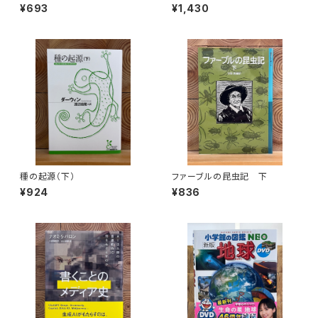
めての気象学
¥693
¥1,430
種の起源（下）
ファーブルの昆虫記 下
¥924
¥836