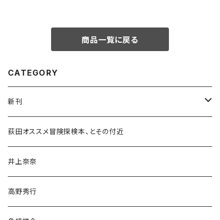
商品一覧に戻る
CATEGORY
新刊
和書
荻田オススメ冒険探検本、とその付近
文学・小説・物語
井上奈奈
随筆・ノンフィクション・その他
高野秀行
旅行・紀行