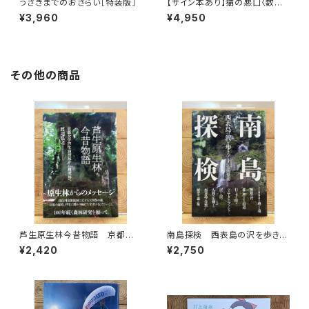
うさぎまでのおさらい［特装版］
【サイン本あり】猫の悪口〈数量
限定・オリジナルトート付き〉
¥3,960
¥4,950
その他の商品
芦生原生林今昔物語 京都大
南島探検 西表島の沢を歩きつ
学芦生演習林から研究林へ
くす
¥2,420
¥2,750