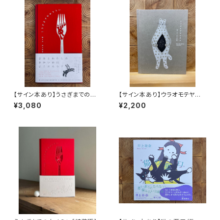
【サイン本あり】うさぎまでのお
【サイン本あり】ウラオモテヤマ
さらい［通常版］
ネコ
¥3,080
¥2,200