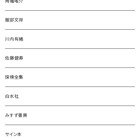
角幡唯介
人文・社会
服部文祥
歴史・考古学
川内有緒
宗教・哲学・思想
佐藤健寿
民族・風習
探検全集
言語・ことば
白水社
政治・経済
みすず書房
経営・マネジメント
サイン本
科学・技術