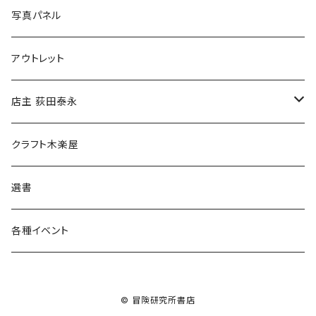
ブックカバー
冒険クロストーク
写真パネル
マグカップ
アウトレット
傘
店主 荻田泰永
食料品
書籍
クラフト木楽屋
その他
ウェア
選書
各種イベント
© 冒険研究所書店