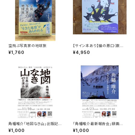
空飛ぶ写真家の地球旅
【サイン本あり】猫の悪口〈数量
限定・オリジナルトート付き〉
¥1,760
¥4,950
角幡唯介「地図なき山」出版記念
「角幡唯介最新報告会」録画視
トークイベント録画視聴権
聴権
¥1,000
¥1,000