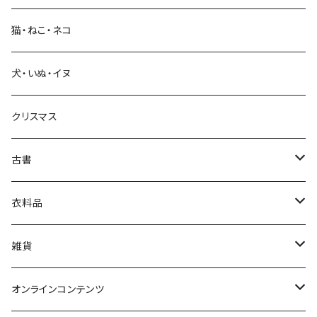
猫・ねこ・ネコ
教育・教養
犬・いぬ・イヌ
生活・暮らし
クリスマス
芸術・絵画・写真
古書
絵本・児童書
娯楽・エンターテインメント
古書セット
衣料品
美術
POLEWARDS
雑貨
Tシャツ
バッグ
オンラインコンテンツ