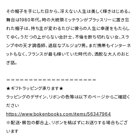
その帽子を手にした日から、冴えない人生は美しく輝きはじめる。
舞台は1980年代。時の大統領ミッテランがブラッスリーに置き忘
れた帽子は、持ち主が変わるたびに彼らの人生に幸運をもたらし
てゆく。うだつの上がらない会計士、不倫を断ち切れない女、スラ
ンプ中の天才調香師、退屈なブルジョワ男。まだ携帯もインターネ
ットもなく、フランスが最も輝いていた時代の、洒脱な大人のおと
ぎ話。
＝＝＝＝＝＝＝＝＝＝＝＝＝＝＝＝＝＝＝＝
★ギフトラッピング承ります★
ラッピングのデザイン、リボンの色等は以下のページからご確認く
ださい
https://www.bokenbooks.com/items/56347964
※配送・梱包の都合上、リボンを結ばずにお送りする場合もござ
います