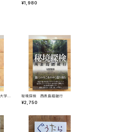
人々 エチオピアの科学的秘境を
¥1,980
旅する
大学
秘境探検 西表島踏破行
¥2,750