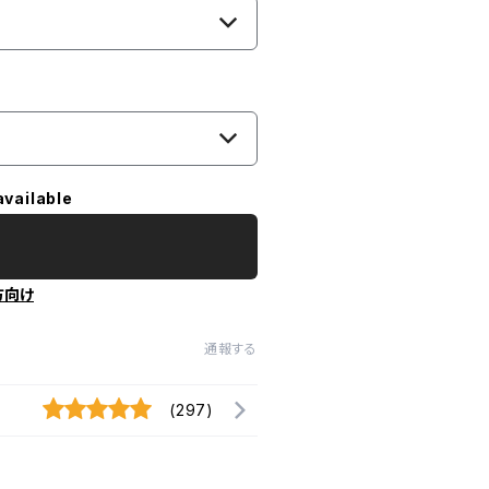
available
方向け
通報する
(297)