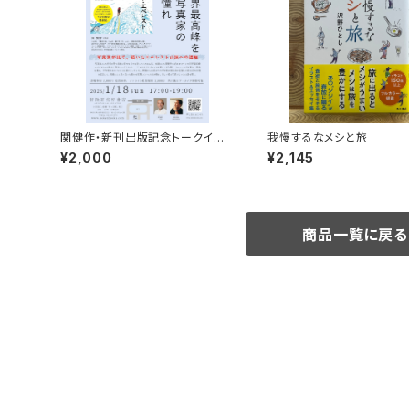
関健作・新刊出版記念トークイベ
我慢するなメシと旅
ント録画視聴権
¥2,000
¥2,145
商品一覧に戻る