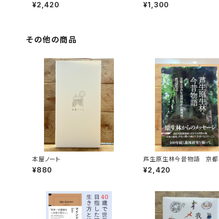
ート三人男
く！
¥2,420
¥1,300
その他の商品
本屋ノート
芦生原生林今昔物語 京都
芦生演習林から研究林へ
¥880
¥2,420