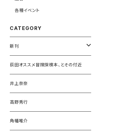
各種イベント
CATEGORY
新刊
和書
荻田オススメ冒険探検本、とその付近
文学・小説・物語
井上奈奈
随筆・ノンフィクション・その他
高野秀行
旅行・紀行
角幡唯介
人文・社会