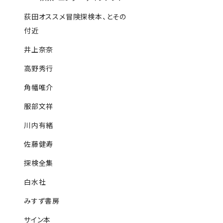
荻田オススメ冒険探検本、とその
付近
井上奈奈
高野秀行
角幡唯介
服部文祥
川内有緒
佐藤健寿
探検全集
白水社
みすず書房
サイン本