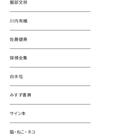
服部文祥
歴史・考古学
川内有緒
宗教・哲学・思想
佐藤健寿
民族・風習
探検全集
言語・ことば
白水社
政治・経済
みすず書房
経営・マネジメント
サイン本
科学・技術
猫・ねこ・ネコ
教育・教養