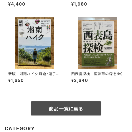
ダ
話
¥4,400
¥1,980
新版 湘南ハイク 鎌倉・逗子・
西表島探検 亜熱帯の森をゆく
葉山・横須賀・三浦の山と海歩き
¥1,650
¥2,640
商品一覧に戻る
CATEGORY