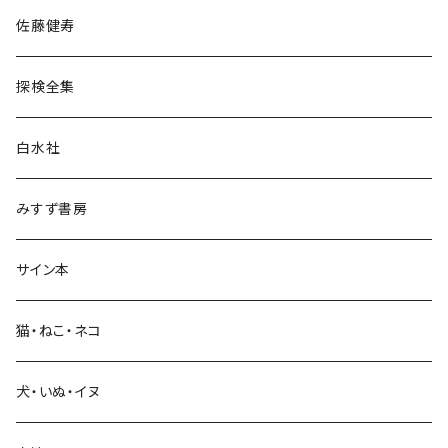
宗教・哲学・思想
佐藤健寿
民族・風習
探検全集
言語・ことば
白水社
政治・経済
みすず書房
経営・マネジメント
サイン本
科学・技術
猫・ねこ・ネコ
教育・教養
犬・いぬ・イヌ
生活・暮らし