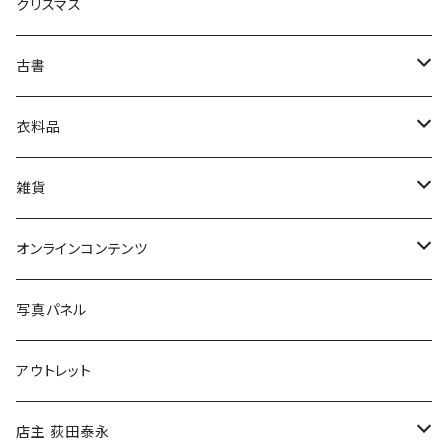
クリスマス
芸術・絵画・写真
古書
絵本・児童書
娯楽・エンターテインメント
古書セット
衣料品
美術
POLEWARDS
雑貨
Tシャツ
バッグ
オンラインコンテンツ
ブックカバー
冒険クロストーク
写真パネル
マグカップ
アウトレット
傘
店主 荻田泰永