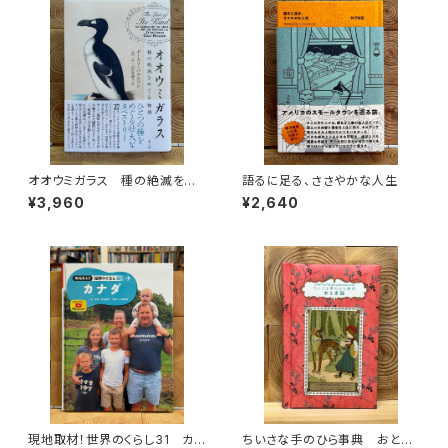
オオウミガラス 種の絶滅をめ
語るに足る、ささやかな人生
ぐる物語
¥3,960
¥2,640
現地取材！世界のくらし31 カナ
ちいさな手のひら事典 おとぎ