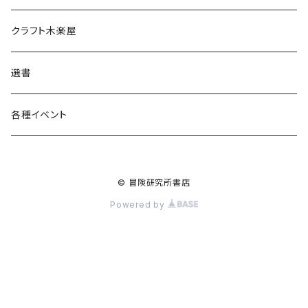
食料品
書籍
クラフト木楽屋
その他
ウェア
選書
各種イベント
© 冒険研究所書店
Powered by