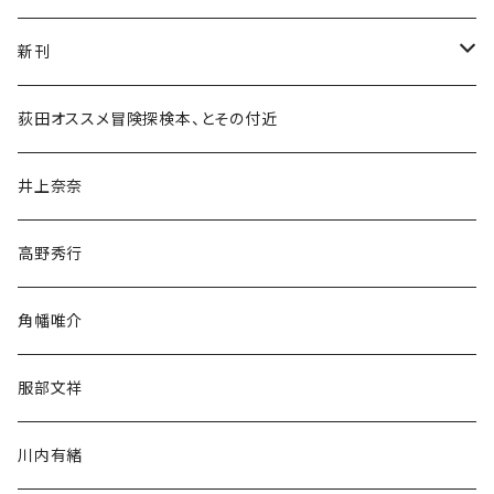
新刊
和書
荻田オススメ冒険探検本、とその付近
文学・小説・物語
井上奈奈
随筆・ノンフィクション・その他
高野秀行
旅行・紀行
角幡唯介
人文・社会
服部文祥
歴史・考古学
川内有緒