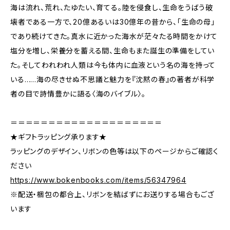
海は流れ、荒れ、たゆたい、育てる。陸を侵食し、生命をうばう破
壊者である一方で、20億あるいは30億年の昔から、「生命の母」
であり続けてきた。真水に近かった海水が茫々たる時間をかけて
塩分を増し、栄養分を蓄える間、生命もまた誕生の準備をしてい
た。そしてわれわれ人類は今も体内に血液という名の海を持って
いる……海の尽きせぬ不思議と魅力を『沈黙の春』の著者が科学
者の目で詩情豊かに語る〈海のバイブル〉。
＝＝＝＝＝＝＝＝＝＝＝＝＝＝＝＝＝＝＝＝
★ギフトラッピング承ります★
ラッピングのデザイン、リボンの色等は以下のページからご確認く
ださい
https://www.bokenbooks.com/items/56347964
※配送・梱包の都合上、リボンを結ばずにお送りする場合もござ
います