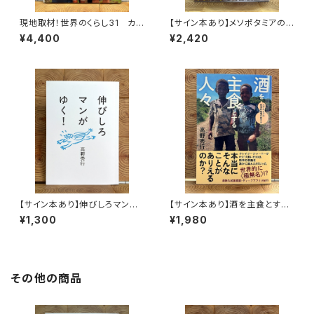
現地取材！世界のくらし31 カナ
【サイン本あり】メソポタミアの
ダ
ボート三人男
¥4,400
¥2,420
【サイン本あり】伸びしろマンが
【サイン本あり】酒を主食とする
ゆく！
人々 エチオピアの科学的秘境
¥1,300
¥1,980
を旅する
その他の商品