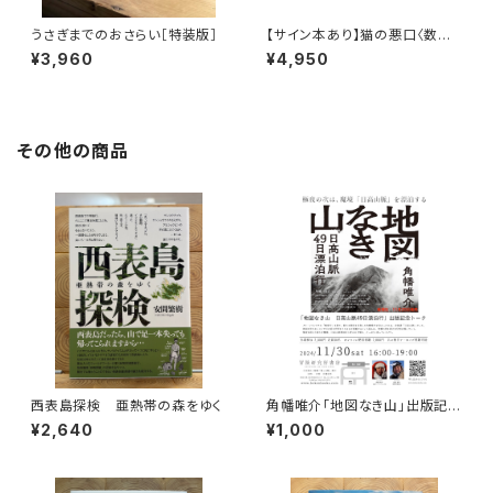
うさぎまでのおさらい［特装版］
【サイン本あり】猫の悪口〈数量
限定・オリジナルトート付き〉
¥3,960
¥4,950
その他の商品
西表島探検 亜熱帯の森をゆく
角幡唯介「地図なき山」出版記念
トークイベント録画視聴権
¥2,640
¥1,000