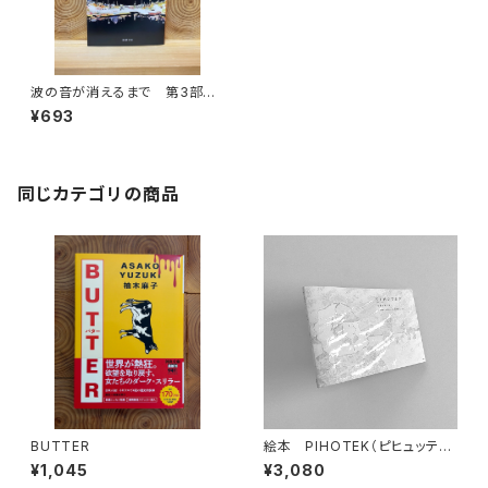
波の音が消えるまで 第3部
銀河編
¥693
同じカテゴリの商品
BUTTER
絵本 PIHOTEK（ピヒュッティ）
北極を風と歩く
¥1,045
¥3,080