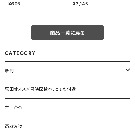
¥605
¥2,145
商品一覧に戻る
CATEGORY
新刊
和書
荻田オススメ冒険探検本、とその付近
文学・小説・物語
井上奈奈
随筆・ノンフィクション・その他
高野秀行