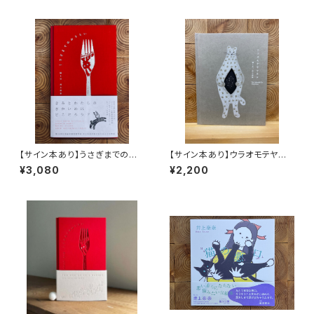
【サイン本あり】うさぎまでのお
【サイン本あり】ウラオモテヤマ
さらい［通常版］
ネコ
¥3,080
¥2,200