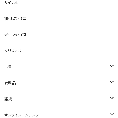
サイン本
科学・技術
猫・ねこ・ネコ
教育・教養
犬・いぬ・イヌ
生活・暮らし
クリスマス
芸術・絵画・写真
古書
絵本・児童書
娯楽・エンターテインメント
古書セット
衣料品
美術
POLEWARDS
雑貨
Tシャツ
バッグ
オンラインコンテンツ