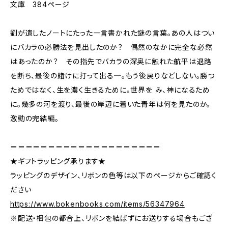
文庫 384ページ
劉が遺したノートにたった一言書かれた謎の言葉。あの人はつい
にバカラの必勝法を見出したのか？ 偶然のなかに完全な必然
はあったのか？ その指先でバカラの深奥に触れた航平は退路
を断ち、最後の賭けに打って出る─。もう後戻りなどしない。勝つ
ためではなく、生を濃く生きるために。世界を み、神になるため
に。幾多の河を渡り、最後の岸辺に着いた青年は何を見たのか。
激動の完結編。
＝＝＝＝＝＝＝＝＝＝＝＝＝＝＝＝＝＝＝＝
★ギフトラッピング承ります★
ラッピングのデザイン、リボンの色等は以下のページからご確認く
ださい
https://www.bokenbooks.com/items/56347964
※配送・梱包の都合上、リボンを結ばずにお送りする場合もござ