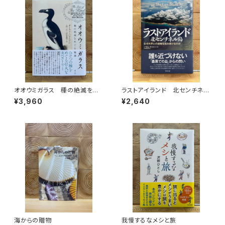
オオウミガラス 種の絶滅をめ
ラストアイランド 北センチネル
ぐる物語
島 なぜ外界との接触を拒み続
¥3,960
¥2,640
けるのか
海からの贈物
我慢するなメシと旅