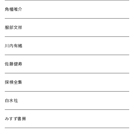
旅行・紀行
角幡唯介
人文・社会
服部文祥
歴史・考古学
川内有緒
宗教・哲学・思想
佐藤健寿
民族・風習
探検全集
言語・ことば
白水社
政治・経済
みすず書房
経営・マネジメント