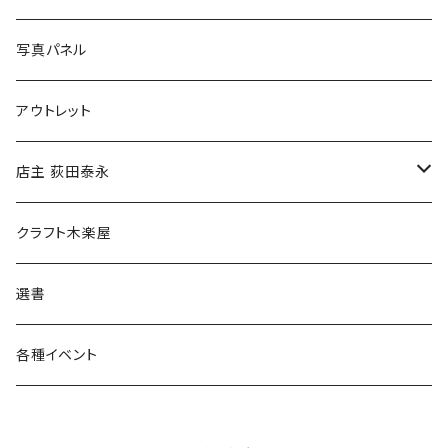
ブックカバー
冒険クロストーク
写真パネル
マグカップ
アウトレット
傘
店主 荻田泰永
食料品
書籍
クラフト木楽屋
その他
ウェア
選書
各種イベント